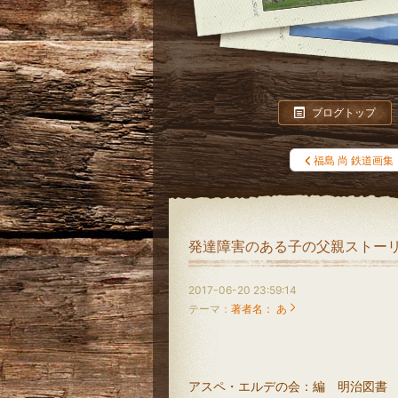
ブログトップ
福島 尚 鉄道画集
発達障害のある子の父親ストー
2017-06-20 23:59:14
テーマ：
著者名： あ
アスペ・エルデの会：編 明治図書 定価