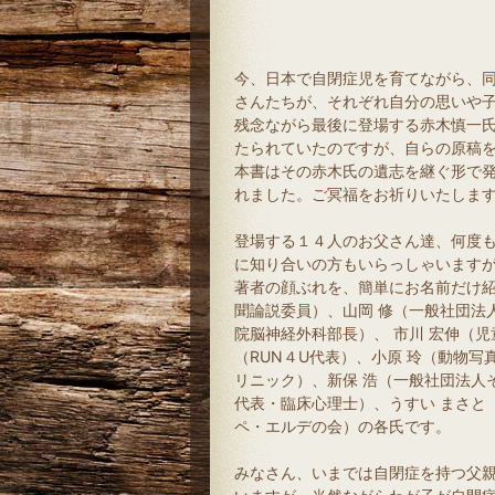
今、日本で自閉症児を育てながら、
さんたちが、それぞれ自分の思いや
残念ながら最後に登場する赤木慎一
たられていたのですが、自らの原稿
本書はその赤木氏の遺志を継ぐ形で
れました。ご冥福をお祈りいたしま
登場する１４人のお父さん達、何度
に知り合いの方もいらっしゃいます
著者の顔ぶれを、簡単にお名前だけ紹
聞論説委員）、山岡 修（一般社団法
院脳神経外科部長）、 市川 宏伸（児
（RUN４U代表）、小原 玲（動物写
リニック）、新保 浩（一般社団法人
代表・臨床心理士）、うすい まさと（
ペ・エルデの会）の各氏です。
みなさん、いまでは自閉症を持つ父