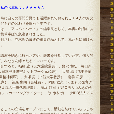
著
私のお薦め度：★★★★☆
著
著
同時に自らの専門分野でも活躍されておられる１４人のお父
著
子ども達の関わりを綴った本です。
著
氏は、「アスペ・ハート」の編集長として、本書の制作にあ
著
を執筆半ばで急逝されました。
著
発刊され、赤木氏の最後の編集作品として、私たちに届けら
す。
著
著
も講演を聴きに行った方や、著書を拝見していた方、個人的
著
が、みなさん錚々たるメンバーです。
著
介すると、福島 豊（元衆議院議員）、野沢 和弘（毎日新
著
人日本発達障害ネットワーク元代表）、大屋 滋（旭中央病
著
童精神科医）、大塚 晃（上智大学教授）、南雲 岳彦
著
真家）、笹森 史朗（会社員）、岡田 稔久（くまもと発育ク
著
そよ風の手紙代表理事）、藤坂 龍司（NPO法人つみきの会
著
シンガーソングライター）、故 赤木 慎一（NPO法人アス
著
著
親としての立場をオープンにして、活動を続けていらっしゃ
著