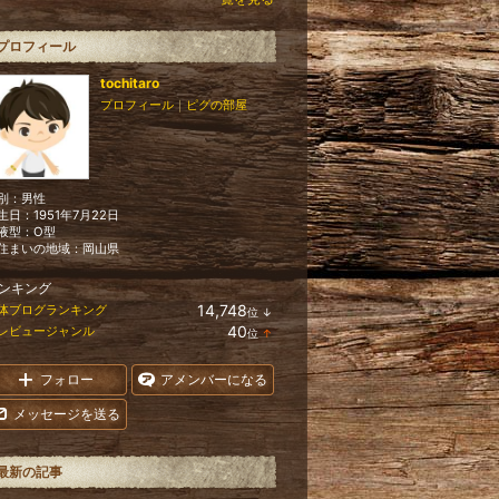
プロフィール
tochitaro
プロフィール
｜
ピグの部屋
別：
男性
生日：
1951年7月22日
液型：
O型
住まいの地域：
岡山県
ンキング
14,748
体ブログランキング
位
↓
ラ
40
レビュージャンル
位
↑
ン
ラ
キ
ン
ン
キ
フォロー
アメンバーになる
グ
ン
下
グ
メッセージを送る
降
上
昇
最新の記事