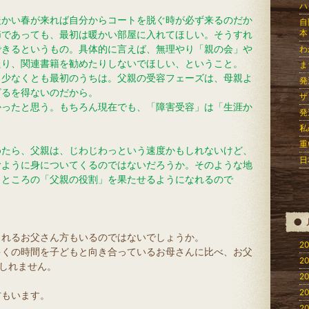
ハ
暖かい春が来れば自分からコートを脱ぐ時が必ず来るのだか
自
本
節であっても、最初は暖かい部屋に入れてほしい。そうすれ
できるというもの。具体的に言えば、無理やり「親の会」や
わ
たり、関連書籍を勧めたりしないでほしい、ということ。
ま
、少なくとも最初のうちは。父親の受容フェーズは、母親よ
発
ざるを得ないのだから。
ザ
かったと思う。もちろん現在でも、「障害受容」は「生涯か
発
私
重
めたら、父親は、じわじわっという速度かもしれないけど、
日
むように身についてくるのではないだろうか。そのような地
うところの「父親の役割」を果たせるようになれるので
）
されるお父さん方もいるのではないでしょうか。
20
多くの時間を子どもと向き合っているお母さんに比べ、お父
20
もしれません。
20
20
方もいます。
20