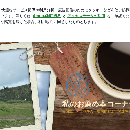
たポストカード
芸能人ブログ
人気ブログ
新規登録
ロ
 自閉症関連書籍
私のお薦め本コーナ
自閉症・アスペルガー症候群および関連障害