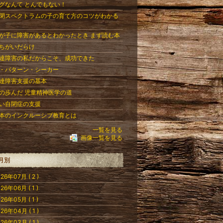
グなんて とんでもない！
閉スペクトラムの子の育て方のコツがわかる
が子に障害があるとわかったとき まず読む本
ちがいだらけ
達障害の私だからこそ、成功できた
・パターン・シーカー
達障害支援の基本
の歩んだ 児童精神医学の道
い自閉症の支援
本のインクルーシブ教育とは
一覧を見る
画像一覧を見る
月別
26年07月 ( 2 )
26年06月 ( 1 )
26年05月 ( 1 )
26年04月 ( 1 )
26年03月 ( 1 )