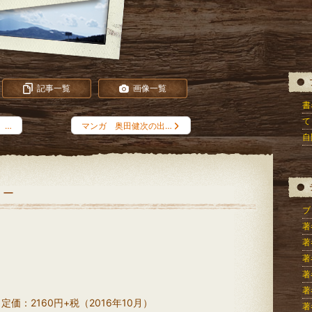
記事一覧
画像一覧
書
て
 …
マンガ 奥田健次の出…
自
リー
ブロ
著
著
著
著
著
：2160円+税（2016年10月）
著