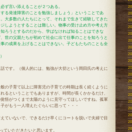
に必ず言い添えることが２つある。
20
とする発達障害のことを勉強しましょう」ということであ
20
る。大多数の人たちにとって、それまで生きて経験してきた
20
ージしようとすることは難しい。物事の受け止め方や考え方
20
を知ろうとするのだから、学ばなければ知ることはできな
20
ず、世の父親たちが初めて社会に出て仕事のことを知ろうと
20
仕事の成果を上げることはできない。子どもたちのことも全
20
20
会長）
20
20
る話です。（個人的には、勉強が大切という岡田氏の考えに
20
20
一般の子育て以上に障害児の子育ての時期は長く続くように
20
遅れるということでもありますが、時間が長くかかるだけ、
20
の覚悟がつくまで太陽のように見守ってほしいですね。孤軍
20
っ子がもう一人増えたぐらいに思って・・・
20
20
甘えていないで、できるだけ早くにコートを脱いで夫婦で目
20
20
なっていただきたいと思います。