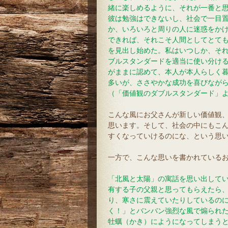
緒に楽しめるように、それが一番と
彼は勉強はできないし、社会で一目
か、いろいろと周りの人に迷惑をか
できれば、それこそ人間としてとて
を見出し始めた。私はいつしか、そ
ブルスタンダードを適当に使い分け
がままに認めて、本人が本人らしく
多いが、ささやかな成功を喜びなが
（「価値観のダブルスタンダード」
こんな風にお父さんが新しい価値観
思います。そして、社会の中にもこ
すくなっていけるのにな、という思
一方で、こんな思いを書かれている
「北風と太陽」の寓話を思い出して
有する子の父親と思ってもらえたら
り、寒さに震えていたりしているの
く！」とバンバン強烈な風で煽られ
牡蠣（かき）にようになってしまう