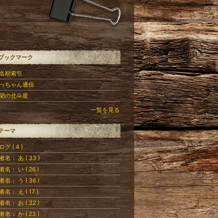
ブックマーク
名順索引
っちゃん通信
閉の北斗星
一覧を見る
テーマ
グ ( 4 )
者名： あ ( 33 )
者名： い ( 26 )
者名： う ( 36 )
者名： え ( 17 )
者名： お ( 32 )
者名： か ( 23 )