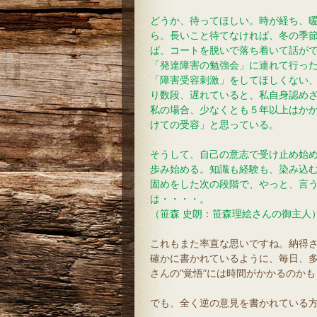
どうか、待ってほしい。時が経ち、
ら。長いこと待てなければ、冬の季
ば、コートを脱いで落ち着いて話が
「発達障害の勉強会」に連れて行っ
「障害受容刺激」をしてほしくない
り数段、遅れていると、私自身認め
私の場合、少なくとも５年以上はか
けての受容」と思っている。
そうして、自己の意志で受け止め始
歩み始める。知識も経験も、染み込
固めをした次の段階で、やっと、言
は・・・・。
（笹森 史朗：笹森理絵さんの御主人
これもまた率直な思いですね。納得
確かに書かれているように、毎日、
さんの“覚悟”には時間がかかるのか
でも、全く逆の意見を書かれている