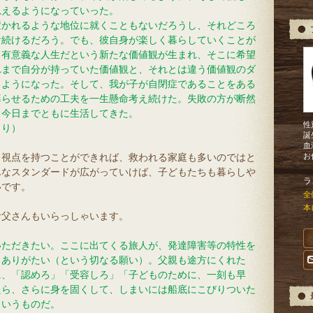
思えるようになっていった。
置かれるような地位に就くこともないだろうし、それどころ
け続けるだろう。でも、彼自身が楽しく暮らしていくことが
も有意義な人生だという新たな価値観が生まれ、そこに希望
れまで自分が持っていた価値観と、それとは違う価値観のダ
るようになった。そして、我が子が自閉症であることをある
暮らせるための工夫を一生懸命考え続けた。失敗の方が断然
ら今日までともに生活してきた。
性
より）
誕
血
、視点を持つことができれば、救われる家庭も多いのではと
お
んなスタンダードが広がっていけば、子どもたちも暮らしや
ラ
いです。
全
本
お父さんもいらっしゃいます。
いただきたい。ここに出てくる旅人が、発達障害等の特性を
、ありがたい（という切なる願い）。父親も途方にくれた
に、「認めろ」「受容しろ」「子どものために、一刻も早
たら、さらに身を固くして、しまいには船底にこびりついた
というものだ。