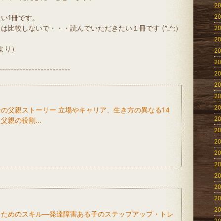
20
20
い1冊です。
比較しないで・・・読んでいただきたい１冊です (^_^;）
20
20
 より）
20
20
------------------------
20
20
20
20
の父親ストーリー 立場やキャリア、生き方の異なる14
20
親の役割...
20
20
20
20
20
20
20
20
るためのスキル―発達障害ある子のステップアップ・トレ
20