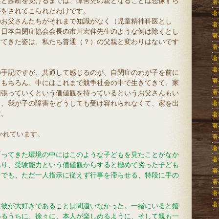
症と診断を受けるまでは、障害児の親となることは想像すら
著
事をされてこられたわけです。
著
のお父さんたちがそれまで知識がなく（児童精神科医とし
著
、日本自閉症協会会長の市川宏伸先生のような例は除くとし
著
けてきた姿は、私たち普通（？）の父親と変わりはないです
著
著
著
の手記ですが、共通して感じるのが、自閉症のわが子を前に
著
。もちろん、中にはこれまで競争社会の中で生きてきて、家
著
頑張っていくという価値観を持っているというお父さんもい
も、我が子の障害をどうしても受け容れられなくて、家を出
著
す。
著
著
かれています。
著
著
育ってきた環境の中にはこのような子どもを見たことがなか
著
あり、受験能力という価値観からすると極めて劣った子ども
著
中でも、ただ一人指示に従えず行事を滞らせる、特段に手の
著
著
著
は彼が大好きであることは間違いなかった。一緒にいると嬉
いるうちに、徐々に、本人が楽しめるように、そして親も一