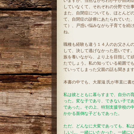
いますが、当然ながらわが子が自閉
していなくて、それぞれの分野で仕
また、自閉症についても、ほとんど
て、自閉症の診療にあたられていた
て）、戸惑い悩みながら子育てを続
ね。
職種も経験も違う１４人のお父さん
して、決して逃げなかった思いです
族を養いながら、より上を目指して
たでしょう。私の知っている範囲で
ていってしまった父親の話も聞きま
本書の中でも、大屋滋 氏が率直に書
私は彼とともに暮らすまで、自分の
った。変な子であり、できない子で
であった。その上、特別支援学校の
かかる面倒な子どもであった。
ただ、どんなに大変であっても、私
しいし、一緒にいたかった。一緒に