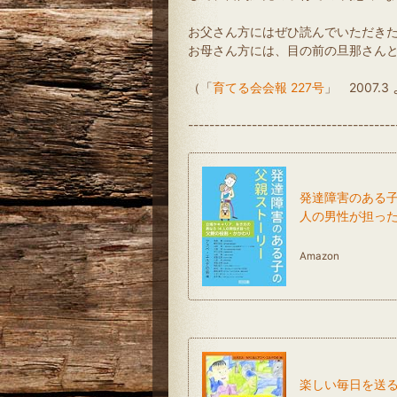
お父さん方にはぜひ読んでいただきた
お母さん方には、目の前の旦那さんとは
（「
育てる会会報 227号
」 2007.3
---------------------------------------
発達障害のある子
人の男性が担った父
Amazon
楽しい毎日を送