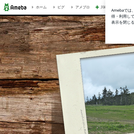
ホーム
ピグ
アメブロ
川崎希 感謝を込め
発達障害のある子の父親ストーリー | 私のお薦め本コーナー