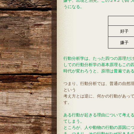
嫌子、出現と消失。この２×２で四
うになる。
好子
嫌子
行動分析学は、たった四つの原理だ
しての行動分析学の基本原理もこの
時代が変わろうと、原理は普遍であ
つまり、行動分析では、普通の自然
という
考え方とは逆に、何かの行動があっ
す。
ある行動が起きる理由について考え
てしまう。
ところが、人や動物の行動の原因に
る。つまり、その行動がなぜ起きる