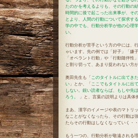
たのかを考えるよりも、その行動の
時間的に後で起こった出来事が、そ
とより、人間の行動について探求す
学の中でも、行動分析学が他の心理
い。
行動分析が苦手という方の中には、
ゃいます。先の例では「好子」「嫌
「オペラント行動」や「行動随伴性
と割り切って、あまり捉われない方
奥田先生も「
このタイトルに出てき
い
」とか、「
ここでもタイトルに出
しない。鋭い読者ならば、もしや先
ろう。
」と、言葉の説明よりは具体
まあ、漢字のイメージや表のマトリ
なことがなくなったら、その行動は
たらその行動はしなくなっていく・
もう一つの、行動分析が敬遠される