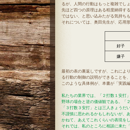
るが、人間の行動はもっと複雑でし
先ほど四つの原理はある程度納得す
ではない、と思い込みたがる気持ち
それについては、奥田先生が、応用
好子
嫌子
最初の表の裏返しですが、これによ
る行動の制御の説明ができることを
このような具体例が、本書が「実践
私たちの業界では、「２打数１安打
野球の場合と逆の価値観である。「
「３打数３安打」とは三人きょうだ
不謹慎に思われるかもしれないが、
かねて、あえてこれくらいの表現を
それでは、私のところに相談に来た