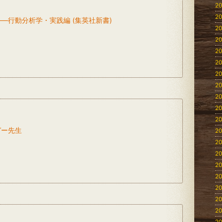
20
20
―行動分析学・実践編 (集英社新書)
20
20
20
20
20
20
20
20
20
ガー先生
20
20
20
20
20
20
20
20
20