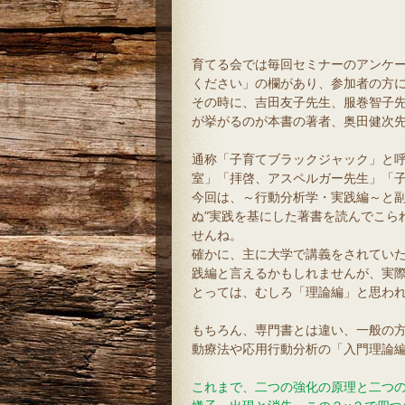
育てる会では毎回セミナーのアンケ
ください」の欄があり、参加者の方
その時に、吉田友子先生、服巻智子
が挙がるのが本書の著者、奥田健次
通称「子育てブラックジャック」と
室」「拝啓、アスペルガー先生」「
今回は、～行動分析学・実践編～と副
ぬ”実践を基にした著書を読んでこら
せんね。
確かに、主に大学で講義をされてい
践編と言えるかもしれませんが、実
とっては、むしろ「理論編」と思わ
もちろん、専門書とは違い、一般の
動療法や応用行動分析の「入門理論編
これまで、二つの強化の原理と二つ