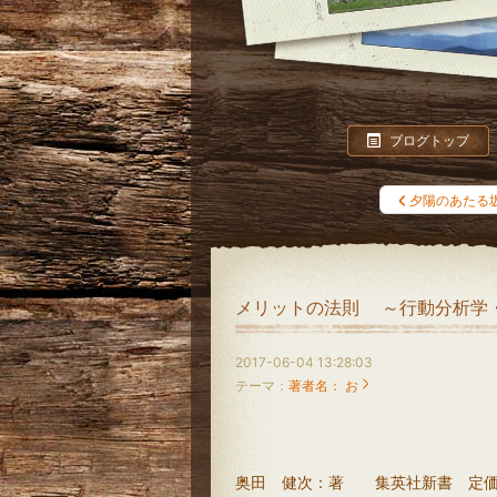
ブログトップ
夕陽のあたる
メリットの法則 ～行動分析学
2017-06-04 13:28:03
テーマ：
著者名： お
奥田 健次：著 集英社新書 定価：74