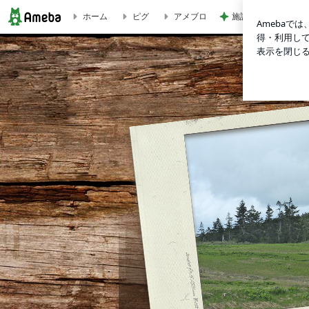
ホーム
ピグ
アメブロ
施設に入れても楽に
メリットの法則 ～行動分析学・実践編～ | 私のお薦め本コ