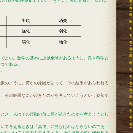
つの行動の原理を覚えていただきたい。表にすると、次のよ
著
著
著
出現
消失
著
著
強化
弱化
著
著
弱化
強化
著
著
けでよい。数学の基本に加減乗除があるように、良き科学と
著
四つである。
著
る。
著
現象のように、何かの原因があって、その結果があらわれる
著
著
て、その結果なにが起きたのかを考えていこうという姿勢で
著
著
著
るとき、人はその行動の前に何が起きたのかを考えようとし
著
著
ついて考えるときは「真逆」に見なければならないのであ
のかについての理由を考えるとき、その行動の前に何が起き