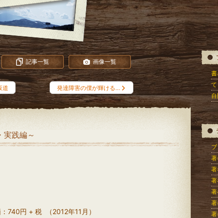
記事一覧
画像一覧
書
て
坂道
発達障害の僕が輝ける…
自
・実践編～
ブロ
著
著
著
著
著
0円 + 税 （2012年11月）
著