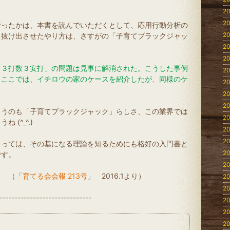
20
20
行ったかは、本書を読んでいただくとして、応用行動分析の
20
ら抜け出させたやり方は、さすがの「子育てブラックジャッ
20
20
「３打数３安打」の問題は見事に解消された。こうした事例
20
。ここでは、イチロウの家のケースを紹介したが、同様のケ
20
20
20
まうのも「子育てブラックジャック」らしさ、この業界では
20
(^_^.)
20
20
とっては、その基になる理論を知るためにも格好の入門書と
20
です。
20
「
育てる会会報 213号
」 2016.1より）
20
20
------------------------------
20
20
20