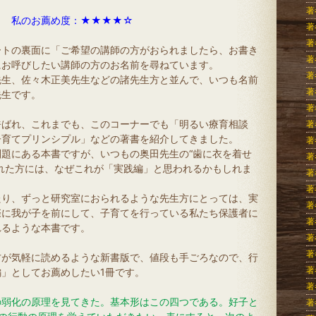
著
私のお薦め度：★★★★☆
著
著
ートの裏面に「ご希望の講師の方がおられましたら、お書き
著
にお呼びしたい講師の方のお名前を尋ねています。
著
先生、佐々木正美先生などの諸先生方と並んで、いつも名前
著
先生です。
著
呼ばれ、これまでも、このコーナーでも「明るい療育相談
著
子育てプリンシプル」などの著書を紹介してきました。
著
題にある本書ですが、いつもの奥田先生の“歯に衣を着せ
著
れた方には、なぜこれが「実践編」と思われるかもしれま
著
著
たり、ずっと研究室におられるような先生方にとっては、実
著
際に我が子を前にして、子育てを行っている私たち保護者に
著
れるような本書です。
著
著
方が気軽に読めるような新書版で、値段も手ごろなので、行
著
」としてお薦めしたい1冊です。
著
の弱化の原理を見てきた。基本形はこの四つである。好子と
著