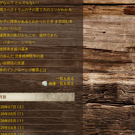
グなんて とんでもない！
閉スペクトラムの子の育て方のコツがわかる
が子に障害があるとわかったとき まず読む本
ちがいだらけ
達障害の私だからこそ、成功できた
・パターン・シーカー
達障害支援の基本
の歩んだ 児童精神医学の道
い自閉症の支援
本のインクルーシブ教育とは
一覧を見る
画像一覧を見る
月別
26年07月 ( 2 )
26年06月 ( 1 )
26年05月 ( 1 )
26年04月 ( 1 )
26年03月 ( 1 )