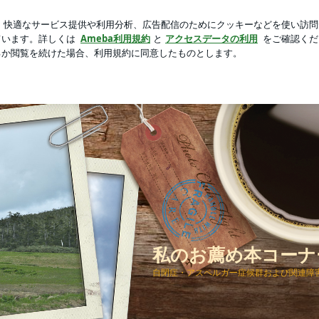
ならない介護
芸能人ブログ
人気ブログ
新規登録
ロ
ーナー 自閉症関連書籍
私のお薦め本コーナ
自閉症・アスペルガー症候群および関連障害