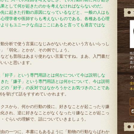
結果として何が起きたのかを考えなければならないのだ。
の先に起きた行動の原因になっているなどと、一般の人はも
る心理学者や医師すらも考えないものである。各種ある心理
学よりもユニークな点はここにあると言っても過言ではな
行動分析で使う言葉になじみがないためという方もいらっし
子」「弱化」とかが、その例でしょう。
性
」なども普段はあまり使わない言葉ですね。まあ、入門書だ
誕
がいいと思います。
血
お
た「好子」という専門用語とは何かについて今は説明しな
ラ
てきた「嫌子」という専門用語とは何かについて、今は説明
全
ほどの「好子」の反対ではなかろうかとお気づきのことであ
本
例を挙げて話をすすめていかれます。
ックスから、何かの行動の後に、好きなことが起こったり嫌
強化され、逆に好きなことがなくなったり嫌なことが起こっ
・・ぐらいの理解で、話についていきましょう。
理由の一つに、本書にもあるように「動物の行動ならばわか