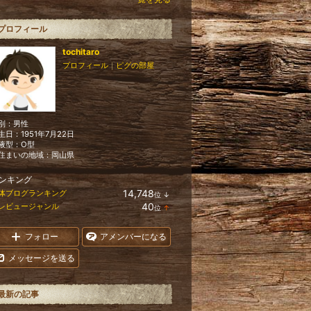
プロフィール
tochitaro
プロフィール
｜
ピグの部屋
別：
男性
生日：
1951年7月22日
液型：
O型
住まいの地域：
岡山県
ンキング
14,748
体ブログランキング
位
↓
ラ
40
レビュージャンル
位
↑
ン
ラ
キ
ン
ン
キ
フォロー
アメンバーになる
グ
ン
下
グ
メッセージを送る
降
上
昇
最新の記事