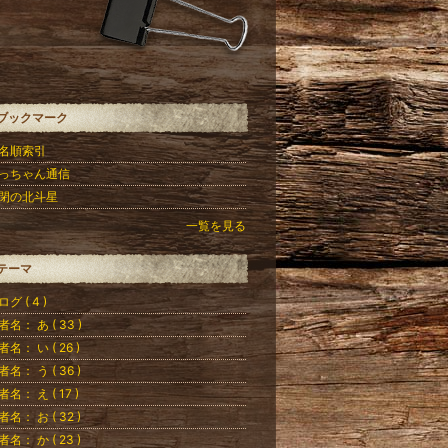
ブックマーク
名順索引
っちゃん通信
閉の北斗星
一覧を見る
テーマ
グ ( 4 )
者名： あ ( 33 )
者名： い ( 26 )
者名： う ( 36 )
者名： え ( 17 )
者名： お ( 32 )
者名： か ( 23 )