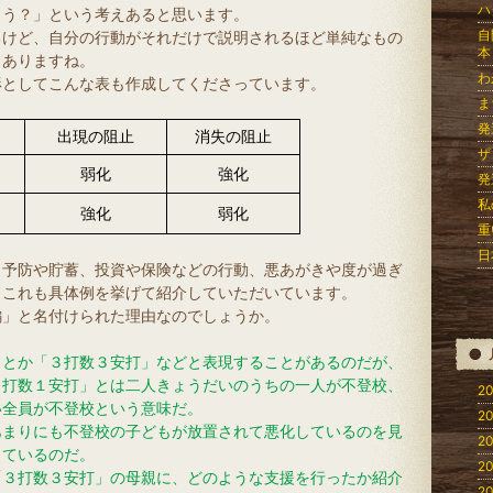
ハ
ょう？」という考えあると思います。
自
るけど、自分の行動がそれだけで説明されるほど単純なもの
本
もありますね。
わ
形としてこんな表も作成してくださっています。
ま
発
出現の阻止
消失の阻止
ザ
弱化
強化
発
私
強化
弱化
重
日
り予防や貯蓄、投資や保険などの行動、悪あがきや度が過ぎ
、これも具体例を挙げて紹介していただいています。
編」と名付けられた理由なのでしょうか。
」とか「３打数３安打」などと表現することがあるのだが、
２打数１安打」とは二人きょうだいのうちの一人が不登校、
20
い全員が不登校という意味だ。
20
あまりにも不登校の子どもが放置されて悪化しているのを見
20
しているのだ。
20
「３打数３安打」の母親に、どのような支援を行ったか紹介
20