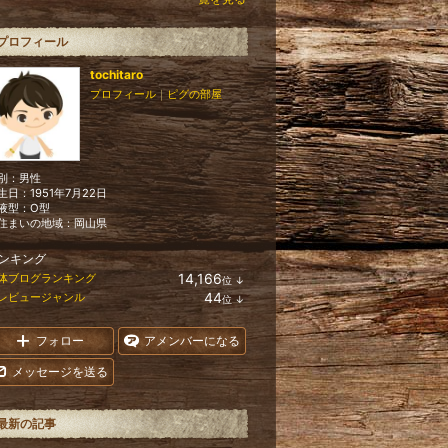
プロフィール
tochitaro
プロフィール
｜
ピグの部屋
別：
男性
生日：
1951年7月22日
液型：
O型
住まいの地域：
岡山県
ンキング
14,166
体ブログランキング
位
↓
ラ
44
レビュージャンル
位
↓
ン
ラ
キ
ン
ン
キ
フォロー
アメンバーになる
グ
ン
下
グ
メッセージを送る
降
下
降
最新の記事