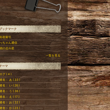
ブックマーク
名順索引
っちゃん通信
閉の北斗星
一覧を見る
テーマ
グ ( 4 )
者名： あ ( 33 )
者名： い ( 26 )
者名： う ( 36 )
者名： え ( 17 )
者名： お ( 32 )
者名： か ( 23 )