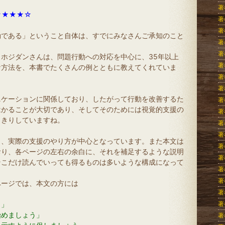
著
★★★★☆
著
著
効である」ということ自体は、すでにみなさんご承知のこと
著
著
ホジダンさんは、問題行動への対応を中心に、35年以上
著
な方法を、本書でたくさんの例とともに教えてくれていま
著
著
ニケーションに関係しており、したがって行動を改善するた
著
はかることが大切であり、そしてそのためには視覚的支援の
著
っきりしていますね。
著
著
も、実際の支援のやり方が中心となっています。また本文は
著
おり、各ページの左右の余白に、それを補足するような説明
著
そこだけ読んでいっても得るものは多いような構成になって
著
著
ページでは、本文の方には
著
う」
著
始めましょう」
著