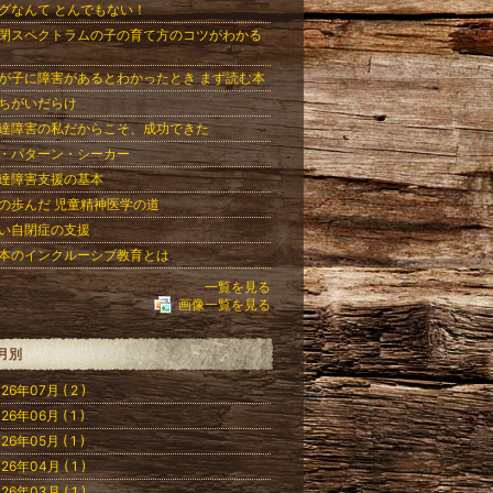
グなんて とんでもない！
閉スペクトラムの子の育て方のコツがわかる
が子に障害があるとわかったとき まず読む本
ちがいだらけ
達障害の私だからこそ、成功できた
・パターン・シーカー
達障害支援の基本
の歩んだ 児童精神医学の道
い自閉症の支援
本のインクルーシブ教育とは
一覧を見る
画像一覧を見る
月別
26年07月 ( 2 )
26年06月 ( 1 )
26年05月 ( 1 )
26年04月 ( 1 )
26年03月 ( 1 )