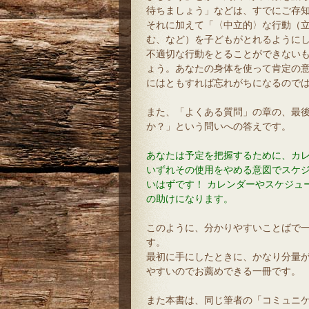
待ちましょう」などは、すでにご存
それに加えて「〈中立的〉な行動（
む、など）を子どもがとれるように
不適切な行動をとることができない
ょう。あなたの身体を使って肯定の
にはともすれば忘れがちになるので
また、「よくある質問」の章の、最
か？」という問いへの答えです。
あなたは予定を把握するために、カレ
いずれその使用をやめる意図でスケジ
いはずです！ カレンダーやスケジュ
の助けになります。
このように、分かりやすいことばで
す。
最初に手にしたときに、かなり分量
やすいのでお薦めできる一冊です。
また本書は、同じ筆者の「コミュニ