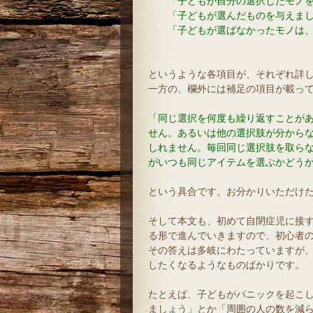
「子どもが自分の選択したモノを
「子どもが選んだものを与えまし
「子どもが選ばなかったモノは、
というような各項目が、それぞれ詳
一方の、欄外には補足の項目が載っ
「同じ選択を何度も繰り返すことが
せん。あるいは他の選択肢が分から
しれません。毎回同じ選択肢を取ら
がいつも同じアイテムを選ぶかどう
という具合です。お分かりいただけ
そして本文も、初めて自閉症児に接
る形で進んでいきますので、初心者
その答えは多岐にわたっていますが
したくなるようなものばかりです。
たとえば、子どもがパニックを起こ
ましょう」とか「周囲の人の数を減