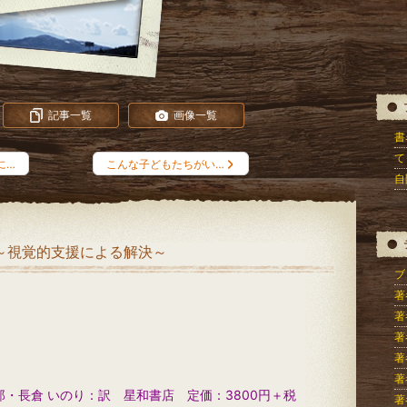
記事一覧
画像一覧
書
て
に…
こんな子どもたちがい…
自
～視覚的支援による解決～
ブロ
著
著
著
著
著
・長倉 いのり：訳 星和書店 定価：3800円＋税
著