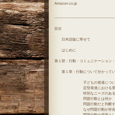
Amazon.co.jp
---------------------------------------
目次
日本語版に寄せて
はじめに
第１部：行動・コミュニケーション
第１章：行動について分かってい
子どもの発達について分
定型発達における里程標
特別なニーズのある子
問題行動とは何か
問題行動だと判断する
なぜ問題行動が存在す
問題行動の原因としてよ