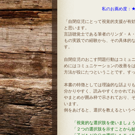
私のお薦め度：
「自閉症児にとって視覚的支援が有
と思います。
言語聴覚士である筆者のリンダ・Ａ・
もの実践での経験から、その具体的
す。
自閉症児のおこす問題行動はコミュ
めにはコミュニケーションの改善を
方法が役にたつということです。す
本書の特徴としては理論的な話より
分かりやすく、読みやすくかかれて
やまとめが囲み枠で示されており、
います。
例をあげると、選択を教えるという
「視覚的な選択肢を使いましょ
「２つの選択肢を示すことから