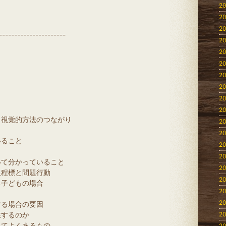
20
20
20
----------------------
20
20
20
20
20
20
20
・視覚的方法のつながり
20
20
ること
20
20
かっていること
20
と問題行動
20
どもの場合
20
20
場合の要因
るのか
20
くあるもの
20