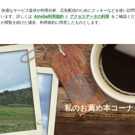
トコの新商品
芸能人ブログ
人気ブログ
新規登録
ロ
 私のお薦め本コーナー 自閉症関連書籍
私のお薦め本コーナ
自閉症・アスペルガー症候群および関連障害