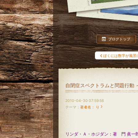
ブログトップ
ぼくには数字が風景
自閉症スペクトラムと問題行動 
2010-04-30 07:59:56
テーマ：
著者名： り
リンダ・Ａ・ホジダン：著 門 眞一郎