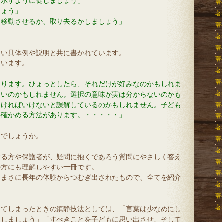
示すように促しましょう」
著
ょう」
著
移動させるか、取り去るかしましょう」
著
著
著
しい具体例や説明と共に書かれています。
著
ています。
著
著
あります。ひょっとしたら、それだけが好みなのかもしれま
著
ないのかもしれません。選択の意味が実は分からないのかも
なければいけないと誤解しているのかもしれません。子ども
著
か確かめる方法があります。・・・・・」
著
著
たでしょうか。
著
著
する方や保護者が、疑問に抱くであろう質問にやさしく答え
著
の方にも理解しやすい一冊です。
著
、まさに長年の体験からつむぎ出されたもので、全てを紹介
著
著
著
してしまったときの鎮静技法としては、「言葉は少なめにし
らしましょう」「すべきことを子どもに思い出させ、そして