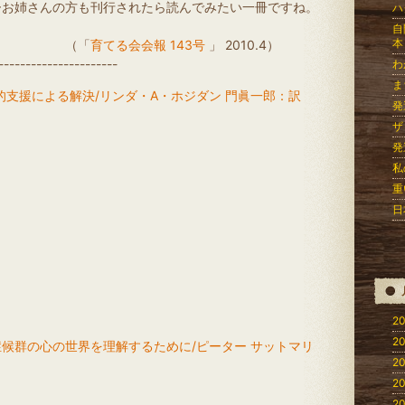
ひお姉さんの方も刊行されたら読んでみたい一冊ですね。
ハ
自
本
「
育てる会会報 143号
」 2010.4）
----------------------
わ
ま
的支援による解決/リンダ・A・ホジダン 門眞一郎：訳
発
ザ
発
私
重
日
20
20
症候群の心の世界を理解するために/ピーター サットマリ
20
20
20