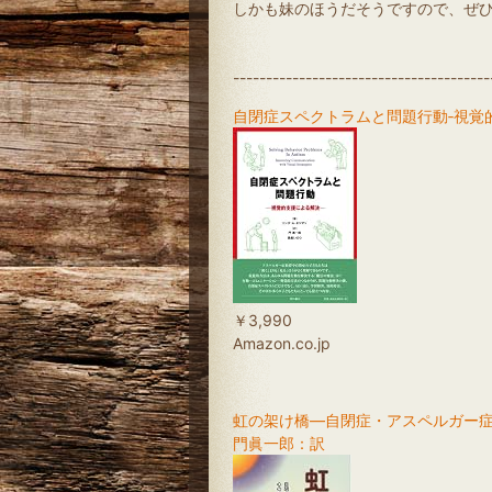
しかも妹のほうだそうですので、ぜ
（
---------------------------------------
自閉症スペクトラムと問題行動‐視覚
￥3,990
Amazon.co.jp
虹の架け橋―自閉症・アスペルガー
門眞一郎：訳