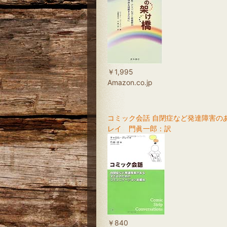
￥1,995
Amazon.co.jp
コミック会話 自閉症など発達障害の
レイ 門眞一郎：訳
￥840