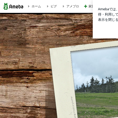
ホーム
ピグ
アメブロ
家族に奪われたコス
自閉症スペクトラムと問題行動 ～視覚的支援による解決～ |