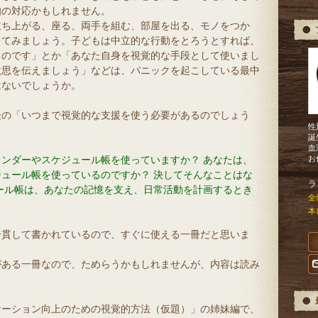
知の対応かもしれません。
立ち上がる、座る、両手を組む、部屋を出る、モノをつか
してみましょう。子どもは中立的な行動をとろうとすれば、
ものです」とか「あなた自身を視覚的な手段として使いまし
意思を伝えましょう」などは、パニックを起こしている最中
はないでしょうか。
後の「いつまで視覚的な支援を使う必要があるのでしょう
性
誕
血
ンダーやスケジュール帳を使っていますか？ あなたは、
お
ュール帳を使っているのですか？ 決してそんなことはな
ラ
ール帳は、あなたの記憶を支え、日常活動を計画するとき
全
本
一貫して書かれているので、すぐに使える一冊だと思いま
がある一冊なので、ためらうかもしれませんが、内容は読み
ケーション向上のための視覚的方法（仮題）」の姉妹編で、