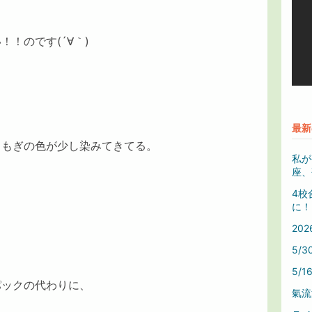
！のです(´∀｀)
最新
よもぎの色が少し染みてきてる。
私が
座、
4校
に！
20
5/
5/
パックの代わりに、
氣流