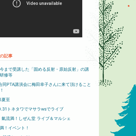
の記事
今まで受講した「固める反射・原始反射」の講
研修等
合同PTA講演会に梅田幸子さんに来て頂けること
！
26夏至
30.31トネタワでマサラwsでライブ
16 氣流満！しぜん堂 ライブ＆マルシェ
満！イベント！