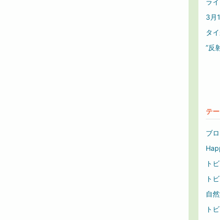
ライ
3月
タイ
”反
テー
）
ブログ
Hap
トビ
トビ
自然堂
トビ