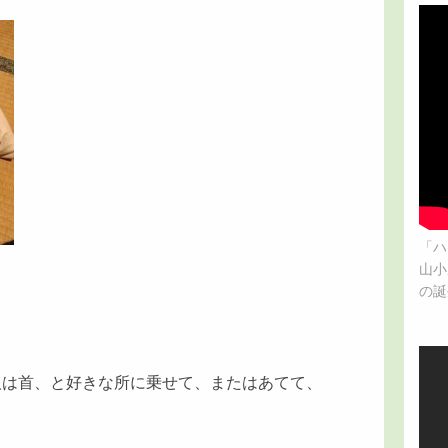
「ハ
山小
の誕
人は首、と好きな所に乗せて、またはあてて、