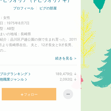
トビウオリア（トビウオリアキ）
プロフィール
ピグの部屋
：
女性
日：
1975年8月7日
型：
AB型
まいの地域：
長崎県
紹介：
品川区戸越公園の側で生まれ育った。2011
月より長崎県在住。 夫と、12才長女と9才長男、
...
続きを見る ＞
ブログランキング
189,479
位
↓
ラ
他職業ジャンル
2,092
位
↓
ン
ラ
キ
ン
ン
キ
フォロー
グ
ン
下
グ
降
下