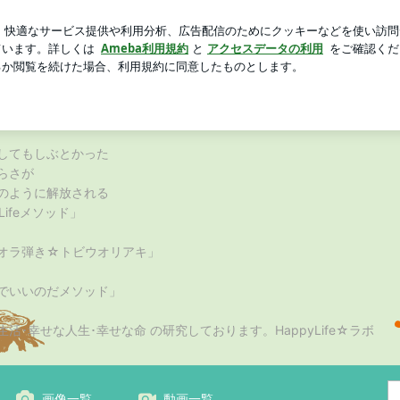
戦したお店
芸能人ブログ
人気ブログ
新規登録
ログイ
ウオリアの HappyLifeラボ☆
の統合ワーク」
してもしぶとかった
らさが
のように解放される
yLifeメソッド」
オラ弾き☆トビウオリアキ」
でいいのだメソッド」
生活･幸せな人生･幸せな命 の研究しております。HappyLife☆ラボ
画像一覧
動画一覧