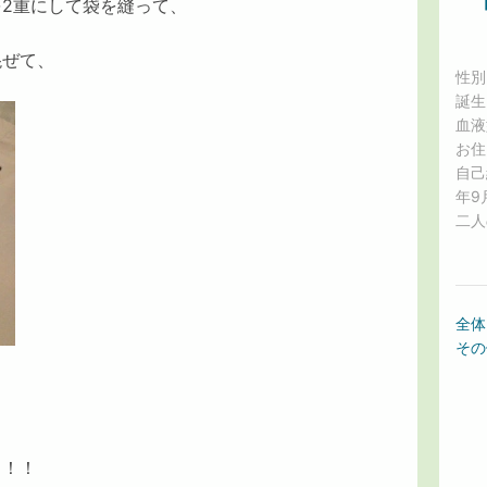
2重にして袋を縫って、
混ぜて、
性別
誕生
血液
お住
自己
年9
二人の
全体
その
り！！