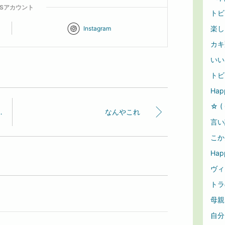
NSアカウント
トビ
楽し
Instagram
カキ翔
いい
トビ
Hap
☆ ( 
リマに出店しま～す。
なんやこれ
言い
こかん
Hap
ヴィ
トラ
母親
自分