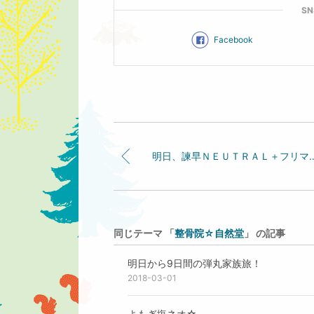
S
Facebook
明日、諫早ＮＥＵＴＲＡＬ＋フ
同じテーマ 「
整骨院☆自然堂
」 の記事
明日から9日間の弾丸家族旅！
2018-03-01
よもぎ塩ネオ☆