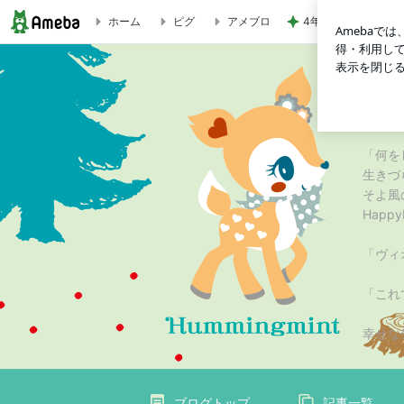
4年ぶりに1人で参
ホーム
ピグ
アメブロ
よもぎ塩 | トビウオリアの HappyLifeラボ☆
トビ
「反射
「何を
生きづ
そよ風
Happ
「ヴィ
「これ
幸せな
ブログトップ
記事一覧