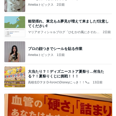
Amebaトピックス
2日前
能登揺れ、東北も⚠️夢見が増えて来ました❗️注意し
てください❗️
マリアオフィシャルブログ「ひむかの風にさそわれ
2日前
て」Powered by Ameba
プロの顔つきでシールを貼る作業
Amebaトピックス
1日前
大当たり？！ディズニーストア夏祭り…何当た
る？！夏祭りくじに挑戦！！！
高校生Dヲタ Ꭰ-ᎮꭵꭹꭴのDisneyにっき！！✎ܚ
13日前