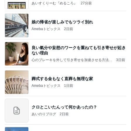
あいすくりーむ『めるころ』
27分前
娘の帰省が楽しみでもツライ別れ
Amebaトピックス
2日前
良い氣分や妄想のワークを重ねても引き寄せが起き
ない理由
心のブレーキを外して引き寄せを加速させる方法：
3日前
引き寄せ研究所
葬式する金もなく直葬も無理な家
Amebaトピックス
1日前
クロとこいたんって何かあったの？
あいのりブログ
2日前