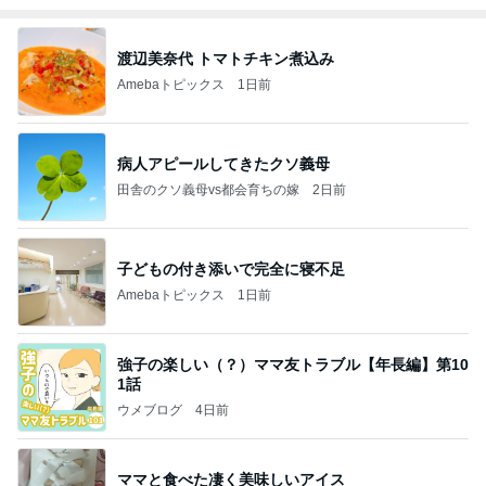
渡辺美奈代 トマトチキン煮込み
Amebaトピックス
1日前
病人アピールしてきたクソ義母
田舎のクソ義母vs都会育ちの嫁
2日前
子どもの付き添いで完全に寝不足
Amebaトピックス
1日前
強子の楽しい（？）ママ友トラブル【年長編】第10
1話
ウメブログ
4日前
ママと食べた凄く美味しいアイス