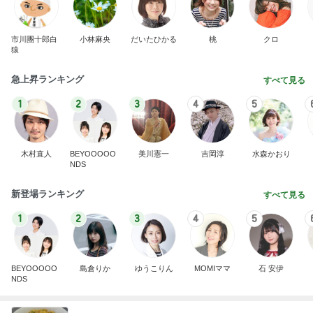
市川團十郎白
小林麻央
だいたひかる
桃
クロ
猿
急上昇ランキング
すべて見る
1
2
3
4
5
木村直人
BEYOOOOO
美川憲一
吉岡淳
水森かおり
NDS
新登場ランキング
すべて見る
1
2
3
4
5
BEYOOOOO
島倉りか
ゆうこりん
MOMIママ
石 安伊
NDS