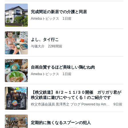
完成間近の新居での介護と同居
Amebaトピックス
1日前
よし、タイ行こ
与儀大介
22時間前
自画自賛するほど美味しい鶏むね肉
Amebaトピックス
1日前
【秩父鉄道】８/２～１１/３０開催 ガリガリ君が
秩父鉄道に遊びにやってくる！のご紹介です
秩父市議会議員 黒澤秀之 ブログ Powered by Ameb
9日前
a
定期的に無くなるスプーンの犯人