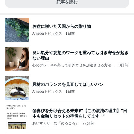
記事を読む
お盆に咲いた天国からの贈り物
Amebaトピックス
1日前
良い氣分や妄想のワークを重ねても引き寄せが起き
ない理由
心のブレーキを外して引き寄せを加速させる方法：
3日前
引き寄せ研究所
具材のバランスを見直してほしいパン
Amebaトピックス
1日前
㊗️喜びを分け合える未来❣️”【この混沌の理由】”⽇
本も⾦融リセットの準備をしてます ””
あいすくりーむ『めるころ』
27分前