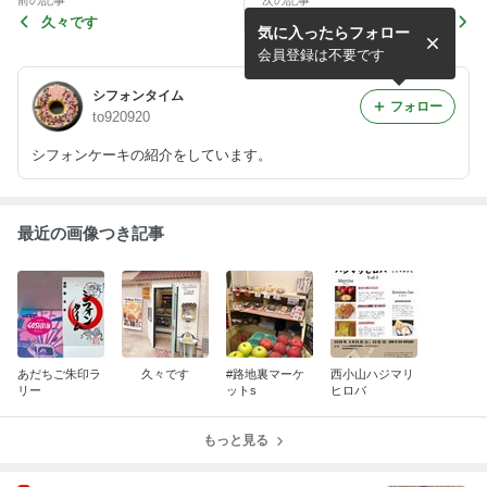
前の記事
次の記事
久々です
今週末の北仲マルシェは開催
気に入ったらフォロー
中止となりました。またお会
いできる日を楽しみにしてお
会員登録は不要です
ります！
シフォンタイム
フォロー
to920920
シフォンケーキの紹介をしています。
最近の画像つき記事
あだちご朱印ラ
久々です
#路地裏マーケ
西小山ハジマリ
リー
ットs
ヒロバ
もっと見る