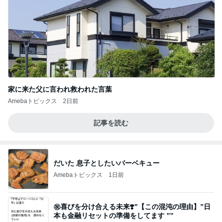
家に来た父に言われ救われた言葉
Amebaトピックス
2日前
記事を読む
だいた 息子としたいバーベキュー
Amebaトピックス
1日前
㊗️喜びを分け合える未来❣️”【この混沌の理由】”⽇
本も⾦融リセットの準備をしてます ””