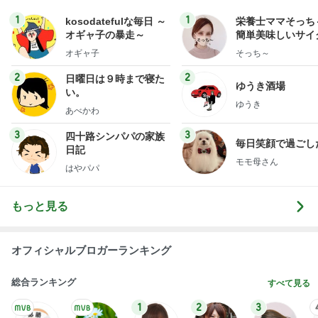
1
1
kosodatefulな毎日 ～
栄養士ママそっち
オギャ子の暴走～
簡単美味しいサイ
献立
オギャ子
そっち～
2
2
日曜日は９時まで寝た
ゆうき酒場
い。
ゆうき
あべかわ
3
3
四十路シンパパの家族
毎日笑顔で過ごし
日記
モモ母さん
はやパパ
もっと見る
オフィシャルブロガーランキング
総合ランキング
すべて見る
1
2
3