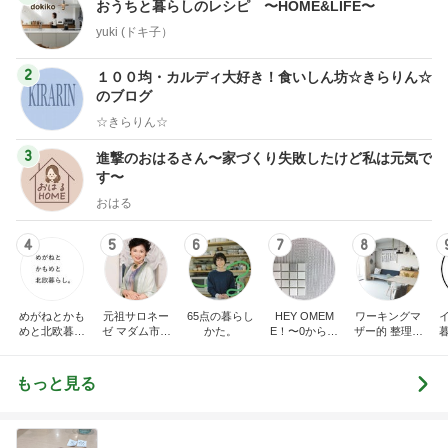
おうちと暮らしのレシピ 〜HOME&LIFE〜
yuki (ドキ子）
2
１００均・カルディ大好き！食いしん坊☆きらりん☆
のブログ
☆きらりん☆
3
進撃のおはるさん〜家づくり失敗したけど私は元気で
す〜
おはる
4
5
6
7
8
めがねとかも
元祖サロネー
65点の暮らし
HEY OMEM
ワーキングマ
めと北欧暮ら
ゼ マダム市川
かた。
E！〜0からの
ザー的 整理収
し
のほのぼのブ
家づくり〜
納 ＆ 北欧イン
ログ
テリア
もっと見る