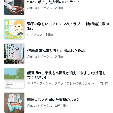
ついにポチした人気のハイライト
Amebaトピックス
2日前
強子の楽しい（？）ママ友トラブル【年長編】第10
1話
ウメブログ
4日前
假屋崎 ぼんぼり祭りに出品した作品
Amebaトピックス
2日前
能登揺れ、東北も⚠️夢見が増えて来ました❗️注意し
てください❗️
マリアオフィシャルブログ「ひむかの風にさそわれ
2日前
て」Powered by Ameba
韓国コスメの届いた衝撃のおまけ
Amebaトピックス
19時間前