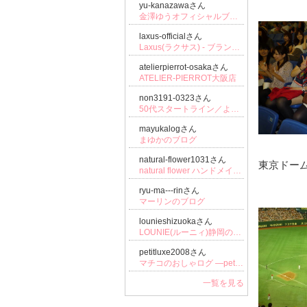
yu-kanazawaさん
金澤ゆうオフィシャルブログ「金澤ゆうのhappy smile days」Powered by Ameba
laxus-officialさん
Laxus(ラクサス) - ブランドバッグ使い放題【公式ブログ】
atelierpierrot-osakaさん
ATELIER-PIERROT大阪店
non3191-0323さん
50代スタートライン／より楽しむコーデと日々の事♬.*ﾟ
mayukalogさん
まゆかのブログ
natural-flower1031さん
東京ドー
natural flower ハンドメイド日記☆
ryu-ma---rinさん
マーリンのブログ
lounieshizuokaさん
LOUNIE(ルーニィ)静岡のブログ
petitluxe2008さん
マチコのおしゃログ ―petit Luxe (プティリュクス)公式ブログ―
一覧を見る