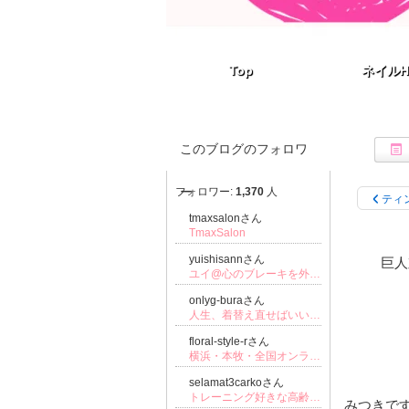
Top
Top
ネイルH
ネイルH
このブログのフォロワ
ー
フォロワー:
1,370
人
ティ
tmaxsalonさん
TmaxSalon
yuishisannさん
巨人
ユイ@心のブレーキを外して会社員のまま好きで月5万叶えたOL
onlyg-buraさん
人生、着替え直せばいい。バツ4介護士のランジェリー起業ストーリー 転職・離婚・起業。全部経験した私だから書けること
floral-style-rさん
横浜・本牧・全国オンライン対応 大人趣味時間 プリザーブドフラワーサロン｜FLORAL STYLE - R
selamat3carkoさん
トレーニング好きな高齢者 バーバラよん
みつきで