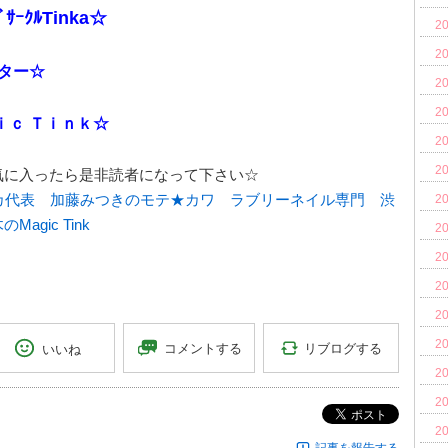
ﾞｻｰｸﾙTinka☆
20
20
ッター☆
20
20
ｉｃ Ｔｉｎｋ☆
20
20
気に入ったら是非読者になって下さい☆
20
20
20
20
20
20
リブログする
いいね
コメントする
20
20
ポスト
20