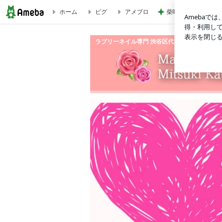
ホーム
ピグ
アメブロ
柴咲コウの幼少期sh
巨人対広島♪ドームで女子会！ | ラブリーネイル専門 渋谷区代々木のMagic Tink.
ラブリーネイル専門 渋谷区代々木のMagic Tink