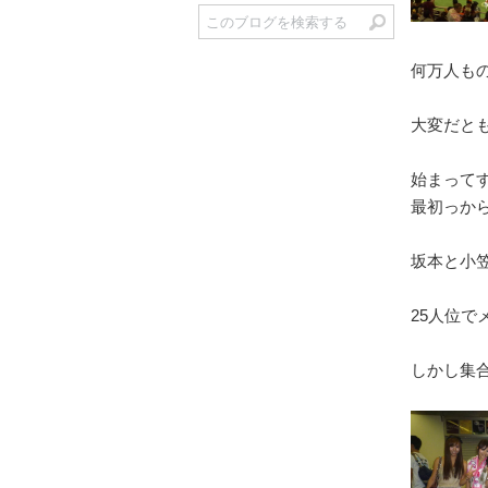
何万人も
大変だと
始まって
最初っから
坂本と小
25人位で
しかし集合