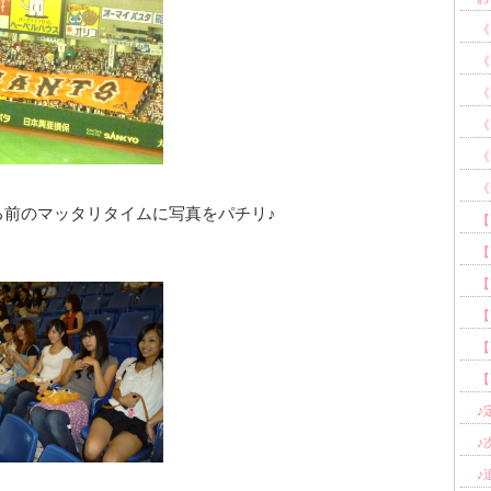
《
《
《
《
《
《
る前のマッタリタイムに写真をパチリ♪
【
【
【
【
【
【
♪
♪
♪