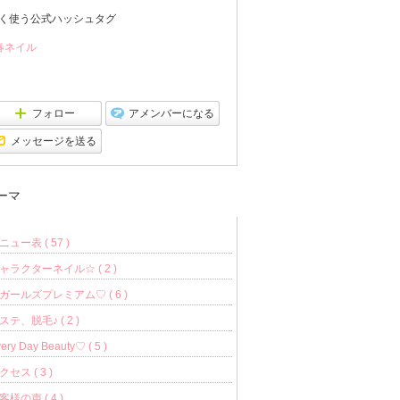
ン
グ
く使う公式ハッシュタグ
上
昇
春ネイル
フォロー
アメンバーになる
メッセージを送る
ーマ
ニュー表 ( 57 )
ャラクターネイル☆ ( 2 )
ガールズプレミアム♡ ( 6 )
ステ、脱毛♪ ( 2 )
ery Day Beauty♡ ( 5 )
クセス ( 3 )
客様の声 ( 4 )