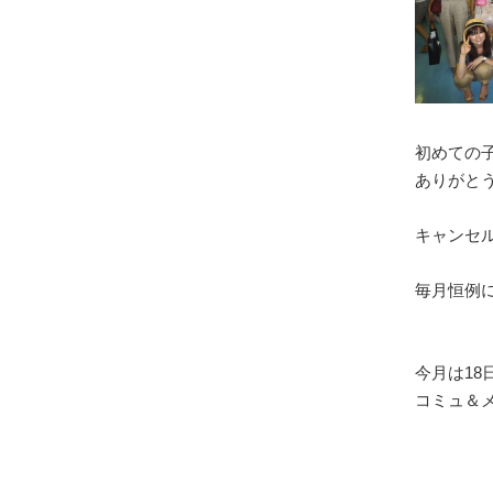
初めての
ありがと
キャンセ
毎月恒例
今月は18
コミュ＆