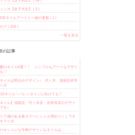
ィンカ【女子高生】 ( 36 )
ィンカ【女子大生】 ( 3 )
OVEネイルアートと一緒の更新 ( 1 )
ログ ( 356 )
一覧を見る
新の記事
夏のネイル6選！！ シンプルもアートなデザイ
も♡
ネイルは明るめデザイン♪ 代々木、池袋吉祥寺
☆彡
020ネイル！バレンタインに向けても♡
ネイル】池袋店・代々木店・吉祥寺店のデザイ
です♪
リア感のある春カラーにシェル埋めつくしでキ
キラ☆彡
のオシャレな牛柄デザインなネイルは...