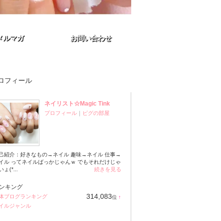
メルマガ
メルマガ
お問い合わせ
お問い合わせ
ロフィール
ネイリスト☆Magic Tink
プロフィール
｜
ピグの部屋
己紹介：好きなもの→ネイル 趣味→ネイル 仕事→
イル ってネイルばっかじゃんｗ でもそれだけじゃ
ょ(*...
続きを見る
ンキング
314,083
体ブログランキング
位
↑
ラ
イルジャンル
ン
キ