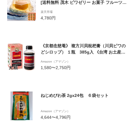
[送料無料 茂木 ビワゼリー お菓子 フルーツ
セット 果物 果実 まるごと 名物 特産品 お土
楽天市場
産 国産 高級ゼリー びわぜりー 枇杷 常温] TO
4,780円
96
《京都念慈菴》 複方川貝枇杷膏（川貝ビワの
どシロップ） １瓶 385g入 《台湾 お土産》
[並行輸入品]
Amazon（アマゾン）
1,580〜2,750円
ねじめびわ茶 2gx24包 ６袋セット
Amazon（アマゾン）
4,644〜4,796円