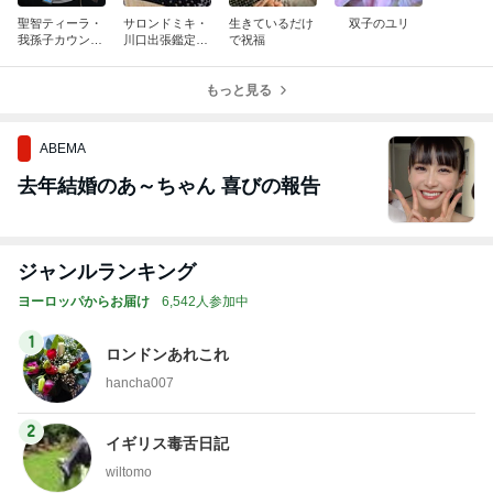
聖智ティーラ・
サロンドミキ・
生きているだけ
双子のユリ
我孫子カウンセ
川口出張鑑定の
で祝福
リングルーム予
お知らせ
約状況
もっと見る
ABEMA
去年結婚のあ～ちゃん 喜びの報告
ジャンルランキング
ヨーロッパからお届け
6,542人参加中
1
ロンドンあれこれ
hancha007
2
イギリス毒舌日記
wiltomo