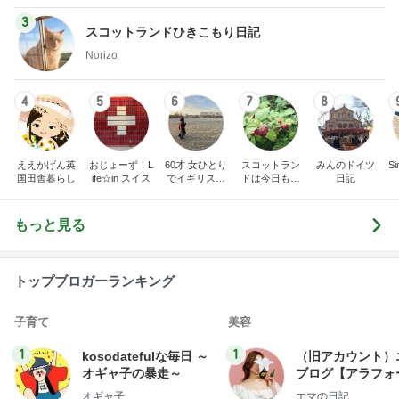
3
スコットランドひきこもり日記
Norizo
4
5
6
7
8
ええかげん英
おじょーず！L
60才 女ひとり
スコットラン
みんのドイツ
Si
国田舎暮らし
ife☆in スイス
でイギリスに
ドは今日も曇
日記
移住
り空
もっと見る
トップブロガーランキング
子育て
美容
1
1
kosodatefulな毎日 ～
（旧アカウント）
オギャ子の暴走～
ブログ【アラフォ
社売却セカンドラ
オギャ子
エマの日記