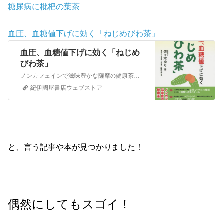
糖尿病に枇杷の葉茶
血圧、血糖値下げに効く「ねじめびわ茶」
血圧、血糖値下げに効く「ねじめ
びわ茶」
ノンカフェインで滋味豊かな薩摩の健康茶。人間の生命活動に必要な必須ミネラル１６種類のうち、９種類も含まれている。骨や歯に必須のマグネシウム、過剰なナトリウムを流し出すカリウムが通常の約３倍！利尿作用、血圧上昇抑制、高血糖抑制、中性脂肪減少などによる生活習慣病予防、抗酸化作用によるアンチエイジング効果など、科学が証明するさまざまな健康効果を紹介！！
紀伊國屋書店ウェブストア
と、言う記事や本が見つかりました！
偶然にしてもスゴイ！