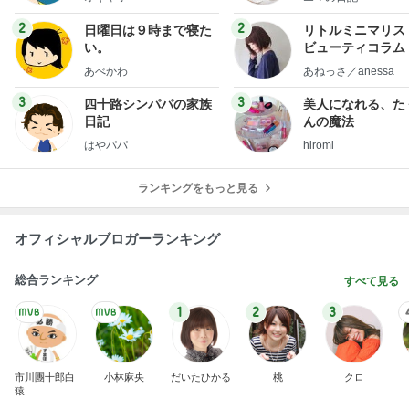
フ】
2
2
日曜日は９時まで寝た
リトルミニマリス
い。
ビューティコラム 
little minimalist'
あべかわ
あねっさ／anessa
uty colum
3
3
四十路シンパパの家族
美人になれる、た
日記
んの魔法
はやパパ
hiromi
ランキングをもっと見る
オフィシャルブロガーランキング
総合ランキング
すべて見る
1
2
3
市川團十郎白
小林麻央
だいたひかる
桃
クロ
猿