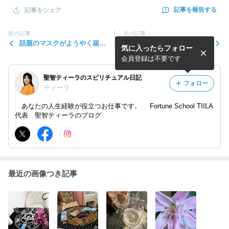
記事を報告する
記事をシェア
前の記事
次の記事
話題のマスクがようやく届き
出張タロット講座
気に入ったらフォロー
ました！
会員登録は不要です
聖智ティーラのスピリチュアル日記
フォロー
ティーラ
あなたの人生経験が役立つお仕事です。 Fortune School TIILA
代表 聖智ティーラのブログ
最近の画像つき記事