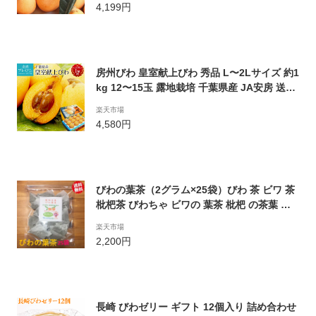
4,199円
房州びわ 皇室献上びわ 秀品 L〜2Lサイズ 約1
kg 12〜15玉 露地栽培 千葉県産 JA安房 送料
無料 【びわ/枇杷/ビワ/房州びわ/房州枇杷/房
楽天市場
州ビワ/千葉/お取り寄せ/フルーツ/果物/ギフ
4,580円
ト/贈答用/プレゼント】【産直プレミアム】
びわの葉茶（2グラム×25袋）びわ 茶 ビワ 茶
枇杷茶 びわちゃ ビワの 葉茶 枇杷 の茶葉 び
わの葉 国産 茶 お茶 ノンカフェイン 茶 カフ
楽天市場
ェインレス 茶 低温焙煎 無農薬 茶 健康 茶 美
2,200円
容 茶 おいしい プレゼント 贈り物 ギフト 出
産祝い 出産内祝い みなみちたフルーツ
長崎 びわゼリー ギフト 12個入り 詰め合わせ