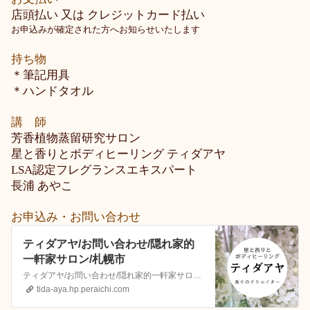
店頭払い 又は クレジットカード払い
お申込みが確定された方へお知らせいたします
持ち物
＊筆記用具
＊ハンドタオル
講 師
芳香植物蒸留研究サロン
星と香りとボディヒーリング ティダアヤ
LSA認定フレグランスエキスパート
長浦 あやこ
お申込み・お問い合わせ
ティダアヤ/お問い合わせ/隠れ家的
一軒家サロン/札幌市
ティダアヤ/お問い合わせ/隠れ家的一軒家サロン/札幌市/トリートメント/ロミロミ/リフレ/ヒーリング/嗅覚反応分析/占星術/ハーブ蒸留/カプセル蒸留/アロマ/フレグランス/調香
tida-aya.hp.peraichi.com