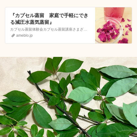
『カプセル蒸留 家庭で手軽にでき
る減圧水蒸気蒸留』
カプセル蒸留体験会カプセル蒸留講座さまざまなカプセル蒸留(減圧水蒸気蒸留・減圧蒸留・超音波減圧蒸留・抗酸化蒸留)とCS水蒸気蒸留が体験できる芳香植物蒸留研究サ…
ameblo.jp