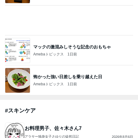
これが！噂の！ババアの粉ｯｯ…！40代が感じた
危険性。
ほんとうに必要な物しか持たない暮らし◆Keep Life Simpl
2026年8月6日
e◆〜インテリアのきろく〜
このハッシュタグの記事を見る
芸能人・有名人ブログ TOPへ
辻希美の長女 ｢プロ顔負け｣のお菓子公開
Amebaトピックス
1日前
ありがとうございます
市川團十郎白猿オフィシャルB
2日前