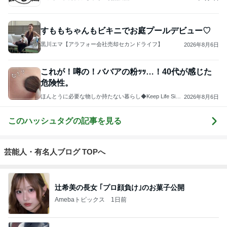
藤あや子「熱湯が」火傷に心配の声
Amebaトピックス
12時間前
斎藤元彦がぶらぶら動画のアップを止めた
Bank of Dreamの公営競技はどこへ行く
9日前