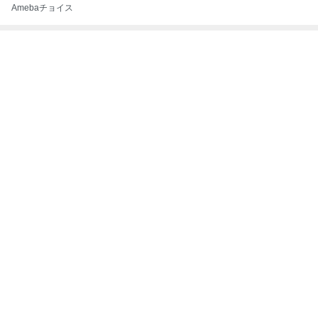
Amebaチョイス
最近の画像つき記事
オーガニック
日高山脈系の湧
ボリジ開花・花
SHIRO ブレン
畑・ヒバリーヒ
き水
のお味は…
ダーラボ 調香体
ルズのハーブた
験
ち
もっと見る
ABEMA
「体にお気をつけて」松岡茉優 喜びの
報告に祝福の声