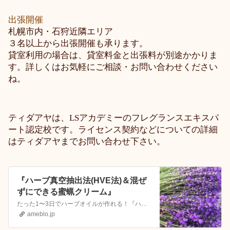
出張開催
札幌市内・石狩近隣エリア
３名以上から出張開催も承ります。
貸室利用の場合は、貸室料金と出張料が別途かかりま
す。詳しくはお気軽にご相談・お問い合わせください
ね。
ティダアヤは、
LSアカデミーのフレグランスエキスパ
ート認定校です。
ライセンス契約などについての詳細
はティダアヤまでお問い合わせ下さい。
『ハーブ真空抽出法(HVE法)＆混ぜ
ずにできる蜜蝋クリーム』
たった1〜3日でハーブオイルが作れる！『ハーブ真空抽出法(HVEオイル) ＆混ぜずにできる蜜蝋クリーム』◉ハーブ真空抽出法(HVEオイル/HVEチンキ)◉ミツ…
ameblo.jp