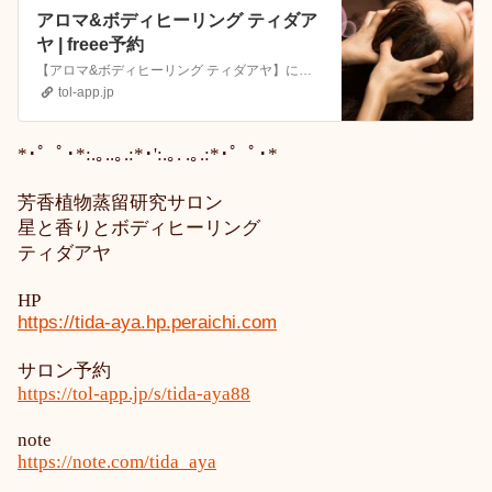
アロマ&ボディヒーリング ティダア
ヤ | freee予約
【アロマ&ボディヒーリング ティダアヤ】にお越しいただきまして誠にありがとうございます。メルマガご登録会員さま限定のコースがお得です。▪️どなたでも事前ご登録が可能！ご登録は無料ですの... | freee予約
tol-app.jp
*･゜ﾟ･*:.｡..｡.:*･':.｡. .｡.:*･゜ﾟ･*
芳香植物蒸留研究サロン
星と香りとボディヒーリング
ティダアヤ
HP
https://tida-aya.hp.peraichi.com
サロン予約
https://tol-app.jp/s/tida-aya88
note
https://note.com/tida_aya