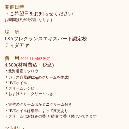
開催日時
・ご希望日をお知らせください
お時間は約60分程になります
場 所
LSAフレグランスエキスパート認定校
ティダアヤ
費 用
2026.4月
価格改定
4,500(材料費込・税込)
＊北海道産ミツロウ
＊ガラス容器(約25gのクリームを作成)
＊HVEオイル
＊クリームレシピ
＊おまけのミニクリームつき
・実習のクリームほかミニクリーム付き
・HVEオイルは季節によって変更あり
・クリームはお好みの香り(精油)で香り付けができます
お支払い