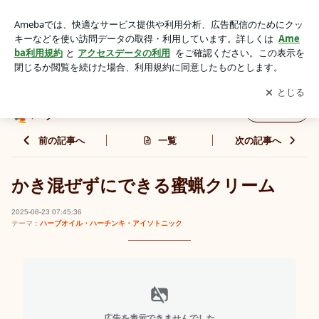
札幌市東区 アロマ クリーム オイル | アロマ&ボディヒー
リング ティダアヤのブログ
アプリをダウンロードして
ブログの更新通知
を受け取りまし
開く
ょう。
アロマ&ボディヒーリング ティダアヤのブロ
フォロー
グ
前の記事へ
一覧
次の記事へ
かき混ぜずにできる蜜蝋クリーム
2025-08-23 07:45:36
テーマ：
ハーブオイル・ハーチンキ・アイソトニック
広告を表示できませんでした