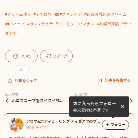
#
クリーム作り
#
ミツロウ
#
スキンケア
#
超音波乳化法クリーム
#
ハーブ
#
カレンデュラ
#
クロモジ
#
ハマナス
#
札幌市東区
#
ティ
ダアヤ
いいね
リブログ
10
記事を報告する
記事をシェア
前の記事
次の記事
ホロスコープをスイスイ読め
Waxアートに初挑戦その2 自
気に入ったらフォロー
ちゃう講座 無料講座〆切ま
然に流れる蝋の美しさ・人生
であと5日
もそうありたい
会員登録は不要です
アロマ&ボディヒーリング ティダアヤのブログ
フォロー
長浦 あやこ