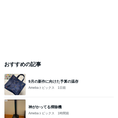
マックの激混みしそうな記念のおもちゃ
Amebaトピックス
1日前
怖かった強い日差しを乗り越えた日
Amebaトピックス
1日前
#
スキンケア
お料理男子、佐々木さん7
アラサー独身女子さゆりの徒然日記
2026年8月6日
すももちゃんもビキニでお庭プールデビュー♡
黒川エマ【アラフォー会社売却セカンドライフ】
2026年8月6日