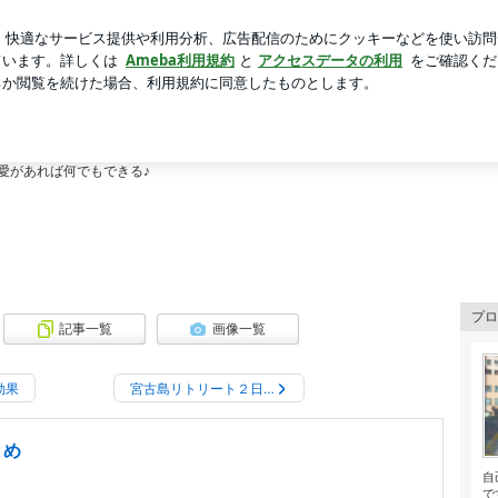
ちもちになるパン
芸能人ブログ
人気ブログ
新規登録
ワクの光の旅をナビゲート
クワクの光の旅をナビゲート
 Lifeをサポートします。
愛があれば何でもできる♪
プロ
記事一覧
画像一覧
効果
宮古島リトリート２日…
とめ
自
で