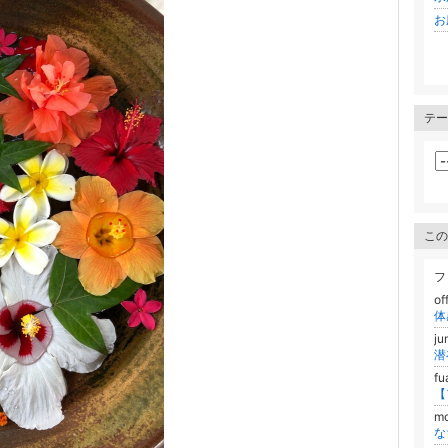
お
テー
この
フ
of
j
潜
f
m
な