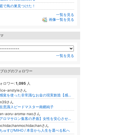
庭で鳥の巣見つけた！
一覧を見る
画像一覧を見る
マ
一覧を見る
ブログのフォロワー
ォロワー:
1,095
人
fice-anstyleさん
体感覚を使った非常識なお金の現実創造【感情の錬金術メソッド】
um39さん
在意識スピードマスター南郷純子
uan-aoru-aroma-naoさん
【アロマサロン集客の矛盾】女性を安心させたい私が、「鏡に映る老けた顔を見て、まだ大丈夫と言えるのですか？」と不安を煽っていました
ochidachanmochidachanさん
ちゅすぴMIHO / 本音から人生を選べる私へ