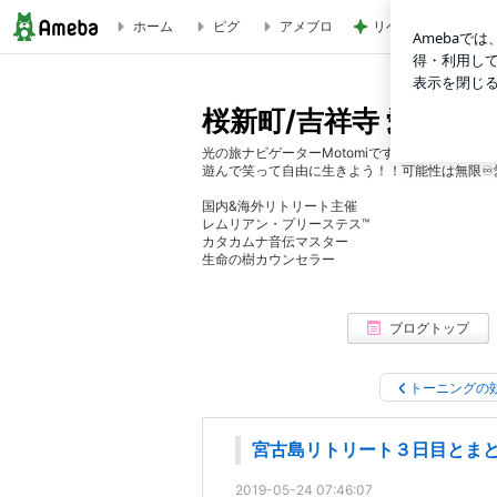
ホーム
ピグ
アメブロ
リベイクでさらにも
宮古島リトリート３日目とまとめ | 桜新町/吉祥寺 愛とワク
桜新町/吉祥寺 愛とワ
光の旅ナビゲーターMotomiです。あなたのHappy
遊んで笑って自由に生きよう！！可能性は無限♾️
国内&海外リトリート主催
レムリアン・プリーステス™️
カタカムナ音伝マスター
生命の樹カウンセラー
ブログトップ
トーニングの
宮古島リトリート３日目とま
2019-05-24 07:46:07