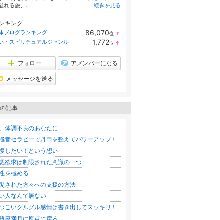
溢れる旅、...
続きを見る
ンキング
86,070
体ブログランキング
位
↑
ラ
1,772
い・スピリチュアルジャンル
位
↑
ン
ラ
キ
ン
ン
キ
フォロー
アメンバーになる
グ
ン
上
グ
メッセージを送る
昇
上
昇
の記事
、体調不良のあなたに
極音セラピーで丹田を整えてパワーアップ！
援したい！という想い
認欲求は制限された意識の一つ
性を極める
災された方々への支援の方法
い人なんて居ない
つこいグルグル感情は書き出してスッキリ！
瓶座満月に原点に戻る