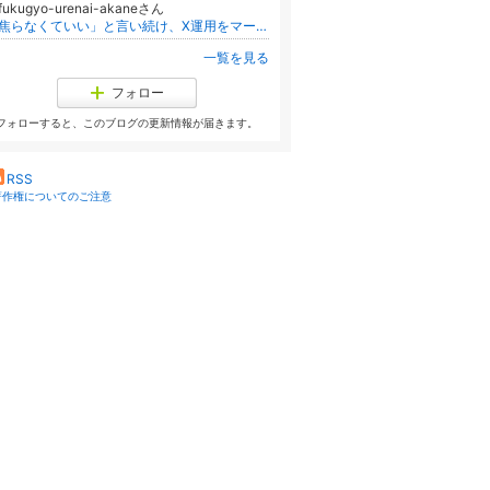
fukugyo-urenai-akaneさん
「焦らなくていい」と言い続け、X運用をマーケティングだと教えた成功者たちへ。毎日投稿しても売れなかった私の記録
一覧を見る
フォロー
フォローすると、このブログの更新情報が届きます。
RSS
著作権についてのご注意