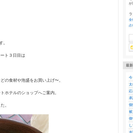
が
ラ
全
占
す。
リート３日目は
最新
今
などの食材や泡盛をお買い上げ〜。
太
応
ートホテルのショップへご案内。
承
した。
個
被
偉
し
水