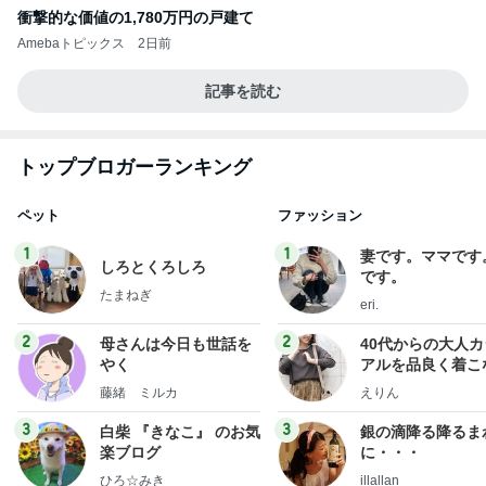
衝撃的な価値の1,780万円の戸建て
Amebaトピックス
2日前
記事を読む
トップブロガーランキング
ペット
ファッション
1
1
妻です。ママです
しろとくろしろ
です。
たまねぎ
eri.
2
2
母さんは今日も世話を
40代からの大人
やく
アルを品良く着こ
ファッションブロ
藤緒 ミルカ
えりん
3
3
白柴 『きなこ』 のお気
銀の滴降る降るま
楽ブログ
に・・・
ひろ☆みき
illallan