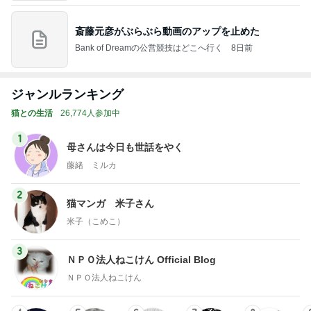
斎藤元彦がぶらぶら動画のアップを止めた
Bank of Dreamの公営競技はどこへ行く
8日前
ジャンルランキング
猫との生活
26,774人参加中
1
母さんは今日も世話をやく
藤緒 ミルカ
2
猫マンガ 米子さん
米子（こめこ）
3
ＮＰＯ法人ねこけん Official Blog
ＮＰＯ法人ねこけん