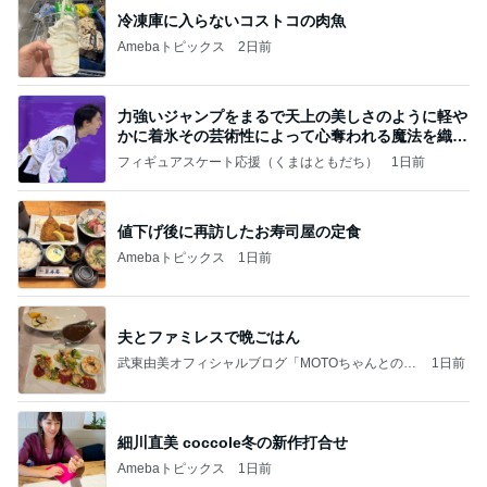
冷凍庫に入らないコストコの肉魚
Amebaトピックス
2日前
力強いジャンプをまるで天上の美しさのように軽や
かに着氷その芸術性によって心奪われる魔法を織り
なす
フィギュアスケート応援（くまはともだち）
1日前
値下げ後に再訪したお寿司屋の定食
Amebaトピックス
1日前
夫とファミレスで晩ごはん
武東由美オフィシャルブログ「MOTOちゃんとのは
1日前
っぴぃな毎日」Powered by Ameba
細川直美 coccole冬の新作打合せ
Amebaトピックス
1日前