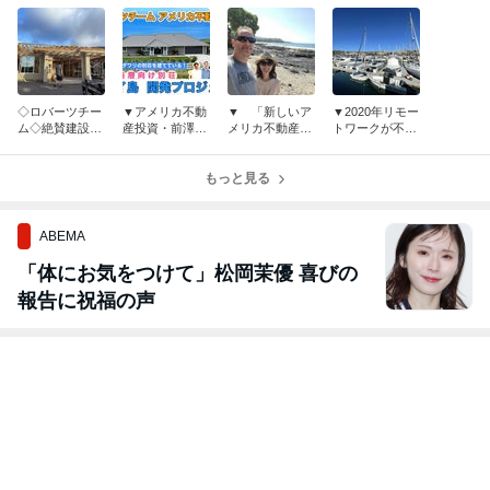
◇ロバーツチー
▼アメリカ不動
▼ 「新しいア
▼2020年リモー
ム◇絶賛建設中
産投資・前澤さ
メリカ不動産投
トワークが不動
◇ハワイプロジ
んも別荘を建設
資形態」を始め
産売買に与えた
ェクト
中！ハワイ島開
ます！予告編＆
影響は？
発案件・ロバー
もっと見る
2020-2021旅ま
ツチーム
とめ
ABEMA
「体にお気をつけて」松岡茉優 喜びの
報告に祝福の声