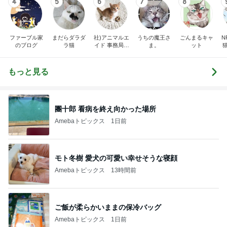
4
5
6
7
8
ファーブル家
まだらダラダ
社)アニマルエ
うちの魔王さ
ごんまるキャ
N
のブログ
ラ猫
イド 事務局＆
ま。
ット
みんなの日記
もっと見る
團十郎 看病を終え向かった場所
Amebaトピックス
1日前
モト冬樹 愛犬の可愛い幸せそうな寝顔
Amebaトピックス
13時間前
ご飯が柔らかいままの保冷バッグ
Amebaトピックス
1日前