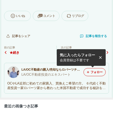
いいね
コメント
リブログ
記事を報告する
記事をシェア
前の記事
次の記事
★続き
★ロバーツ家の秘策・実例1
気に入ったらフォロー
会員登録は不要です
LA/OC不動産の購入/売却ならロバーツチーム
フォロー
LA/OC不動産投資のエキスパート
OCやLA近郊に初めての家購入、買換えご希望の方。 ６代続く不動
産投資一家ロバーツ家から教わった米国不動産で成功する秘訣をお
伝えします。
最近の画像つき記事