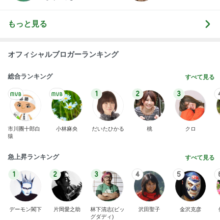
もっと見る
オフィシャルブロガーランキング
総合ランキング
すべて見る
1
2
3
市川團十郎白
小林麻央
だいたひかる
桃
クロ
猿
急上昇ランキング
すべて見る
1
2
3
4
5
デーモン閣下
片岡愛之助
林下清志(ビッ
沢田聖子
金沢克彦
グダディ)