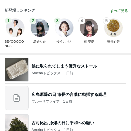
新登場ランキング
すべて見る
1
2
3
4
5
BEYOOOOO
島倉りか
ゆうこりん
石 安伊
蒼井心音
NDS
娘に取られてしまう優秀なストール
Amebaトピックス
1日前
広島原爆の日 市長の言葉に動揺する総理
ブルーサファイア
1日前
古村比呂 原爆の日に平和への願い
Amebaトピックス
1日前