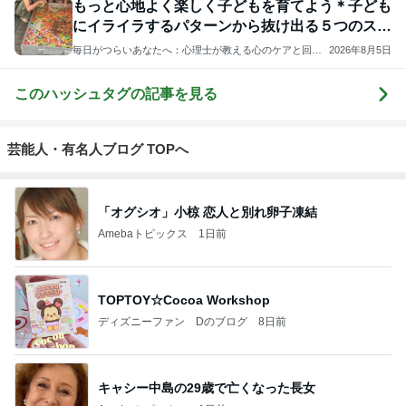
もっと心地よく楽しく子どもを育てよう＊子ども
にイライラするパターンから抜け出る５つのステ
ップ
毎日がつらいあなたへ：心理士が教える心のケアと回復
2026年8月5日
のための方法
このハッシュタグの記事を見る
芸能人・有名人ブログ TOPへ
「オグシオ」小椋 恋人と別れ卵子凍結
Amebaトピックス
1日前
TOPTOY☆Cocoa Workshop
ディズニーファン Dのブログ
8日前
キャシー中島の29歳で亡くなった長女