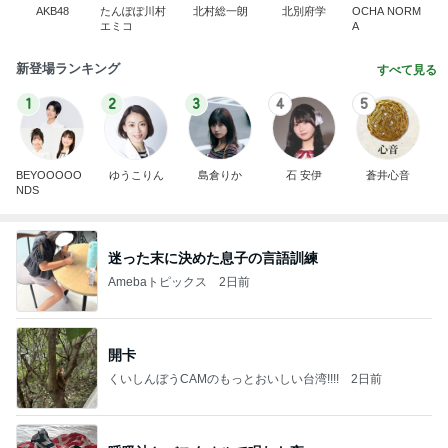
AKB48
たんぽぽ川村
北村総一朗
北別府学
OCHA NORM
エミコ
A
新登場ランキング
すべて見る
1
2
3
4
5
BEYOOOOO
ゆうこりん
島倉りか
石 安伊
蒼井心音
NDS
迷った末に決めた息子の言語訓練
Amebaトピックス
2日前
開卡
くいしんぼうCAMのもっとおいしい台湾!!!!
2日前