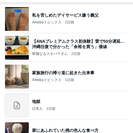
私を苦しめたデイサービス嫌う義父
Amebaトピックス
2日前
【ANAプレミアムクラス初体験】雷で50分遅延…
沖縄往復で分かった「余裕を買う」価値
華麗なるスタバマダム
2日前
家族旅行の帰り道に起きた出来事
Amebaトピックス
1日前
地獄
日本人
1日前
家にあふれていた桃の色んな食べ方