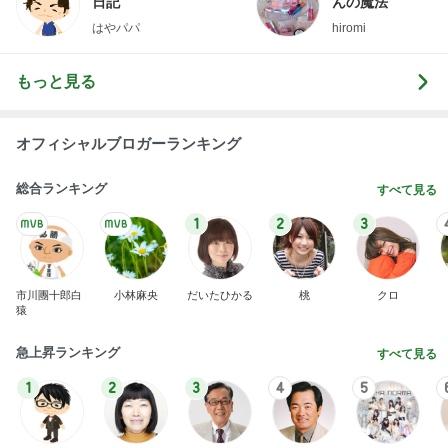
日記
んの魔法
はやパパ
hiromi
もっと見る
オフィシャルブロガーランキング
総合ランキング
すべて見る
1
2
3
市川團十郎白
小林麻央
だいたひかる
桃
クロ
猿
急上昇ランキング
すべて見る
1
2
3
4
5