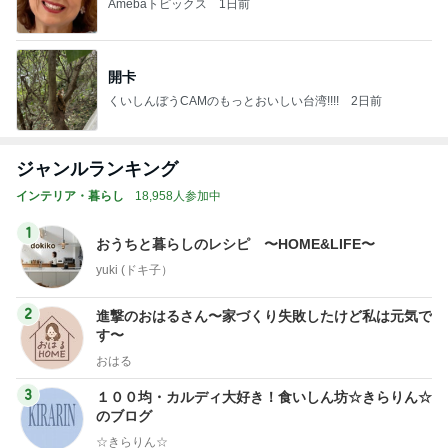
Amebaトピックス
1日前
開卡
くいしんぼうCAMのもっとおいしい台湾!!!!
2日前
ジャンルランキング
インテリア・暮らし
18,958人参加中
1
おうちと暮らしのレシピ 〜HOME&LIFE〜
yuki (ドキ子）
2
進撃のおはるさん〜家づくり失敗したけど私は元気で
す〜
おはる
3
１００均・カルディ大好き！食いしん坊☆きらりん☆
のブログ
☆きらりん☆