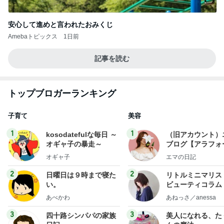
安心して進めと言われたおみくじ
Amebaトピックス
1日前
記事を読む
トップブロガーランキング
子育て
美容
1
1
kosodatefulな毎日 ～
（旧アカウント）
オギャ子の暴走～
ブログ【アラフォ
社売却セカンドラ
オギャ子
エマの日記
フ】
2
2
日曜日は９時まで寝た
リトルミニマリス
い。
ビューティコラム 
little minimalist'
あべかわ
あねっさ／anessa
uty colum
3
3
四十路シンパパの家族
美人になれる、た