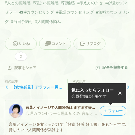
#
人との距離感
#
程よい距離感
#
距離感
#
考え方のクセ
#
心理カウン
セラー
#
カウンセリング
#
電話カウンセリング
#
無料カウンセリン
グ
#
当日予約可
#
人間関係悩み
いいね
コメント
リブログ
2
記事を報告する
記事をシェア
前の記事
次の記事
【女性必見】アラフォー男の
自粛期間、活かして向き合う
気に入ったらフォロー
苦悩
関係性
会員登録は不要です
言葉とイメージで人間関係は ますます好くなる
フォロー
心理カウンセラー☆黒田めぐみ 言葉とイメージで人間関係力↑
言葉とイメージを変えるだけで「好意 好感 好印象」をもたらす 気
持ちのいい人間関係が築けます