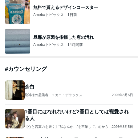
無料で貰えるデザインコースター
Amebaトピックス
1日前
旦那が原因を指摘した窓の汚れ
Amebaトピックス
14時間前
#
カウンセリング
余白
龍神様の霊能者 ユカコ・デラックス
2026年8月5日
1番目にはなれないけど2番目としては寵愛され
る人
【心と言葉力を磨く】“私なんか…”を卒業して、心からの
2026年8月5日
幸せとつながる