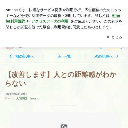
【改善します】人との距離感がわからない | 言葉とイメージで
人間関係は ますます好くなる
アプリをダウンロードして
ブログの更新通知
を受け取りまし
開く
ょう。
言葉とイメージで人間関係は ますます好くな
フォロー
る
前の記事へ
一覧
次の記事へ
【改善します】人との距離感がわか
らない
2021年03月10日
テーマ：
人間関係 how to