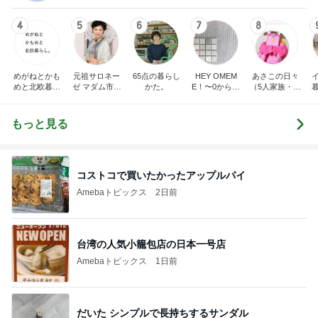
4
5
6
7
8
めがねとかも
元祖サロネー
65点の暮らし
HEY OMEM
あさこの日々
めと北欧暮ら
ゼ マダム市川
かた。
E！〜0からの
（5人家族・投
し
のほのぼのブ
家づくり〜
資・家計簿・
ログ
雑貨）
もっと見る
コストコで買いたかったアップルパイ
Amebaトピックス
2日前
台湾の人気小籠包店の日本一号店
Amebaトピックス
1日前
だいた シンプルで長持ちするサンダル