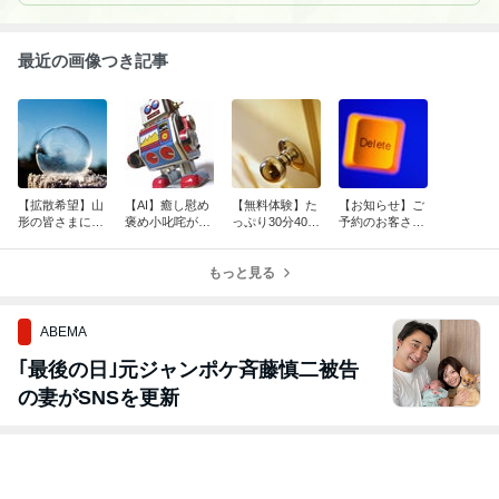
最近の画像つき記事
【拡散希望】山
【AI】癒し慰め
【無料体験】た
【お知らせ】ご
形の皆さまに届
褒め小叱咤が上
っぷり30分4000
予約のお客さま
きますように
手な「chatロボ
円分無料
へ
子」
もっと見る
ABEMA
｢最後の日｣元ジャンポケ斉藤慎二被告
の妻がSNSを更新