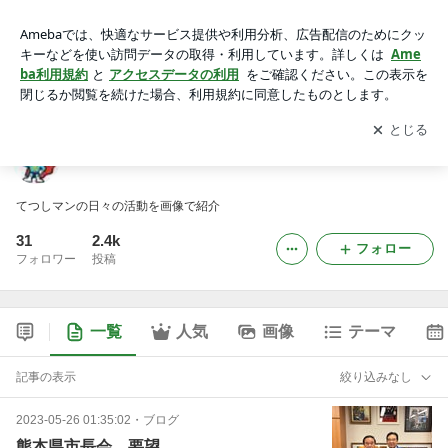
てつしマンの活動日誌
アプリをダウンロードして
ブログの更新通知
を受け取りまし
開く
ょう。
てつしマンの活動日誌
てつしマンの日々の活動を画像で紹介
31
2.4k
フォロー
フォロワー
投稿
一覧
人気
画像
テーマ
記事の表示
絞り込みなし
2023-05-26 01:35:02
・
ブログ
熊本県市長会 要望