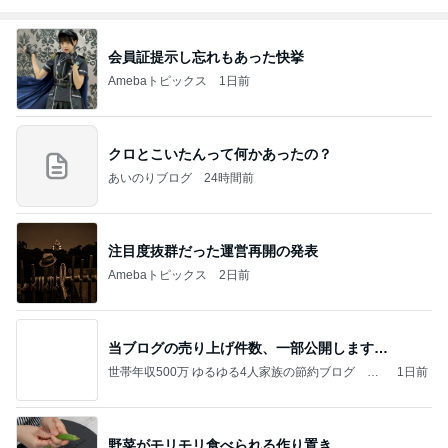
会員証提示し忘れもあった快挙
Amebaトピックス
1日前
クロとこいたんって何かあったの？
あいのりブログ
24時間前
注目度抜群だった運営再開の発表
Amebaトピックス
2日前
当ブログの売り上げ件数、一部公開します…
世帯年収500万 ゆるゆる4人家族の節約ブログ 〜
1日前
ケチ旦那と金銭感覚マヒ嫁の日々〜
野菜がモリモリ食べられる作り置き