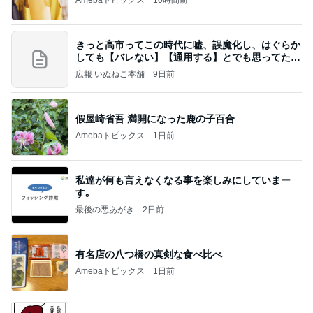
きっと高市ってこの時代に嘘、誤魔化し、はぐらか
しても【バレない】【通用する】とでも思ってたん
だろ
広報 いぬねこ本舗
9日前
假屋崎省吾 満開になった鹿の子百合
Amebaトピックス
1日前
私達が何も言えなくなる事を楽しみにしていまー
す｡
最後の悪あがき
2日前
有名店の八つ橋の真剣な食べ比べ
Amebaトピックス
1日前