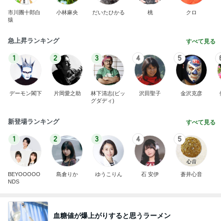
市川團十郎白
小林麻央
だいたひかる
桃
クロ
猿
急上昇ランキング
すべて見る
1
2
3
4
5
デーモン閣下
片岡愛之助
林下清志(ビッ
沢田聖子
金沢克彦
グダディ)
新登場ランキング
すべて見る
1
2
3
4
5
BEYOOOOO
島倉りか
ゆうこりん
石 安伊
蒼井心音
NDS
血糖値が爆上がりすると思うラーメン