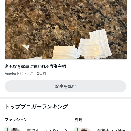
名もなき家事に追われる専業主婦
Amebaトピックス
2日前
記事を読む
トップブロガーランキング
ファッション
料理
1
1
妻です。ママです。女
栄養士ママそっち