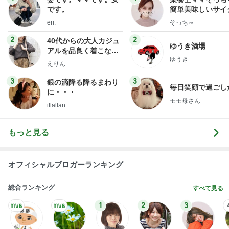
です。
簡単美味しいサイ
献立
eri.
そっち～
2
2
40代からの大人カジュ
ゆうき酒場
アルを品良く着こなす
ゆうき
ファッションブログ
えりん
3
3
銀の滴降る降るまわり
毎日笑顔で過ごし
に・・・
モモ母さん
illallan
もっと見る
オフィシャルブロガーランキング
総合ランキング
すべて見る
1
2
3