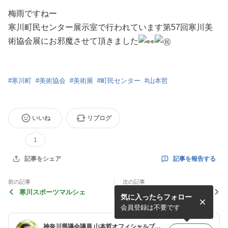
梅雨ですねー
寒川町民センター展示室で行われています第57回寒川美
術協会展にお邪魔させて頂きました
#
寒川町
#
美術協会
#
美術展
#
町民センター
#
山本哲
いいね
リブログ
1
記事を報告する
記事をシェア
前の記事
次の記事
寒川スポーツマルシェ
食育・健康ひろば
気に入ったらフォロー
会員登録は不要です
神奈川県議会議員 山本哲オフィシャルブログ 「懸ける思い」