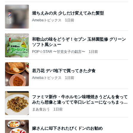
堀ちえみの夫 少しだけ変えてみた髪型
Amebaトピックス
1日前
和歌山の味をどうぞ！セブン 玉林園監修 グリーン
ソフト風シュー
POP☆STAR 〜甘党女子の戯言〜
1日前
若乃花 デパ地下で買ってきた夕食
Amebaトピックス
1日前
ファミマ新作・牛ホルモン味噌焼きうどんを食って
みたら想像と違ってて辛口レビューになっちまった
話
まあ食おう
1日前
嫁さんに却下されたびくドンのお勧め