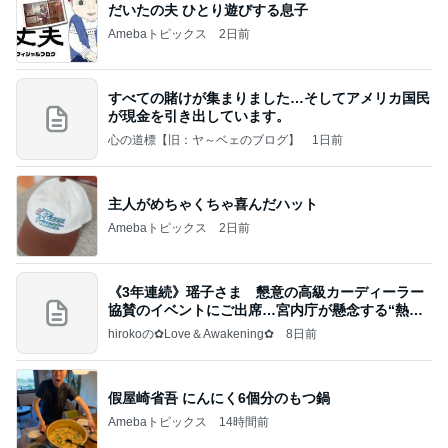
だいたの夫 ひとり遊びする息子
Amebaトピックス
2日前
すべての賭けが集まりました…そしてアメリカ国民
が現金を引き出しています。
心の道標【旧：ヤ～ベェのブログ】
1日前
主人がめちゃくちゃ喜んだハット
Amebaトピックス
2日前
《3年連続》瑶子さま 懇意の高級カーディーラー
協賛のイベントにご出席…宮内庁が懸念する“熱心
すぎ
hirokoの✿Love＆Awakening✿
8日前
假屋崎省吾 にんにく6個分のもつ鍋
Amebaトピックス
14時間前