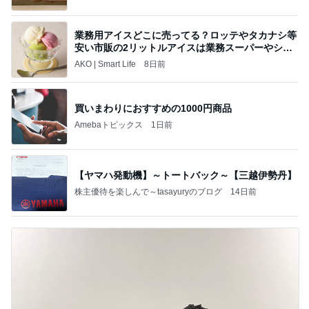
業務用アイスどこに売ってる？ロッテやタカナシ等
安い市販の2リットルアイスは業務スーパーやシャ
トレ
AKO | Smart Life
8日前
買いまわりにおすすめの1000円商品
Amebaトピックス
1日前
【ヤマハ発動機】～トートバック～【三越伊勢丹】
株主優待を楽しんで～tasayuryのブログ
14日前