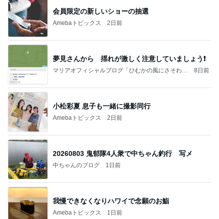
会員限定の新しいショーの抽選
Amebaトピックス
2日前
夢見さんから 揺れが激しく注意していましょう❗️
マリアオフィシャルブログ「ひむかの風にさそわれ
8日前
て」Powered by Ameba
小松彩夏 息子も一緒に撮影同行
Amebaトピックス
2日前
20260803 鬼郁隊4人衆で中ちゃん釣行 写メ
中ちゃんのブログ
1日前
我慢できなくなりハワイで念願のお鮨
Amebaトピックス
1日前