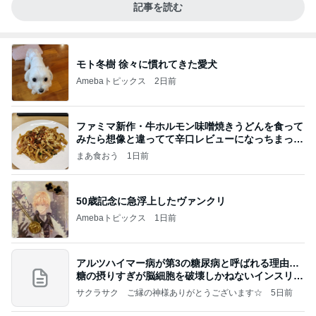
記事を読む
モト冬樹 徐々に慣れてきた愛犬
Amebaトピックス
2日前
ファミマ新作・牛ホルモン味噌焼きうどんを食って
みたら想像と違ってて辛口レビューになっちまった
話
まあ食おう
1日前
50歳記念に急浮上したヴァンクリ
Amebaトピックス
1日前
アルツハイマー病が第3の糖尿病と呼ばれる理由…
糖の摂りすぎが脳細胞を破壊しかねないインスリン
の恐
サクラサク ご縁の神様ありがとうございます☆
5日前