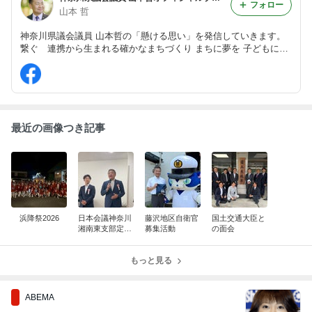
フォロー
山本 哲
神奈川県議会議員 山本哲の「懸ける思い」を発信していきます。
繋ぐ 連携から生まれる確かなまちづくり まちに夢を 子どもに未
来を 希望にきらめく明日は来る 町の経済復興から誰もが安全で
安心して暮らせる元気なまちへ！ 応援よろしくお願いいたしま
す。
最近の画像つき記事
浜降祭2026
日本会議神奈川
藤沢地区自衛官
国土交通大臣と
湘南東支部定期
募集活動
の面会
総会
もっと見る
ABEMA