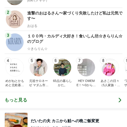
yuki (ドキ子）
2
進撃のおはるさん〜家づくり失敗したけど私は元気で
す〜
おはる
3
１００均・カルディ大好き！食いしん坊☆きらりん☆
のブログ
☆きらりん☆
4
5
6
7
8
めがねとかも
元祖サロネー
65点の暮らし
HEY OMEM
あさこの日々
めと北欧暮ら
ゼ マダム市川
かた。
E！〜0からの
（5人家族・投
ザ
し
のほのぼのブ
家づくり〜
資・家計簿・
納
ログ
雑貨）
もっと見る
だいたの夫 カニから鮭への晩ご飯変更