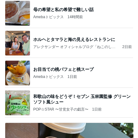
母の希望と私の希望で難しい話
Amebaトピックス
14時間前
ホルヘとタマラと海の見えるレストランに
アレクサンダー オフィシャルブログ「ねこのしっ
2日前
ぽ欲しいな」Powered by Ameba
お目当ての桃パフェと桃スープ
Amebaトピックス
1日前
和歌山の味をどうぞ！セブン 玉林園監修 グリーン
ソフト風シュー
POP☆STAR 〜甘党女子の戯言〜
1日前