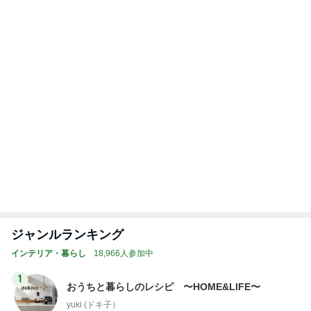
田中健 鳥羽から恒例のトマトジュレ
Amebaトピックス
14時間前
ゲキ甘ザッハトルテと塩っぱいサンド
Amebaトピックス
1日前
神がかってる掃除機
Amebaトピックス
5秒前
娘の帰省が楽しみでもツライ別れ
Amebaトピックス
1日前