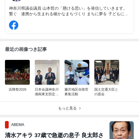
神奈川県議会議員 山本哲の「懸ける思い」を発信していきます。
繋ぐ 連携から生まれる確かなまちづくり まちに夢を 子どもに未
来を 希望にきらめく明日は来る 町の経済復興から誰もが安全で
安心して暮らせる元気なまちへ！ 応援よろしくお願いいたしま
す。
最近の画像つき記事
浜降祭2026
日本会議神奈川
藤沢地区自衛官
国土交通大臣と
湘南東支部定期
募集活動
の面会
総会
もっと見る
ABEMA
清水アキラ 37歳で急逝の息子 良太郎さ