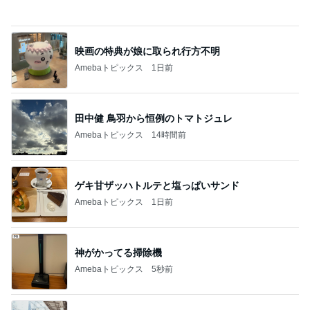
猿
急上昇ランキング
すべて見る
1
2
3
4
5
EBiDAN 39&Ki
高山善廣
こいたん
島倉りか
つばきファク
DS
トリー
新登場ランキング
すべて見る
1
2
3
4
5
BEYOOOOO
島倉りか
ゆうこりん
石 安伊
蒼井心音
NDS
仕事で発見した12種類もあるプリン
Amebaトピックス
1日前