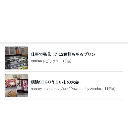
私達が何も言えなくなる事を楽しみにしていまー
す｡
最後の悪あがき
2日前
朝から遊んだ後のまさかの二度寝
Amebaトピックス
1日前
インターン面接3
四コマ戦士 パパ戦記
7日前
お気に入りの店へ行くカレーの予定