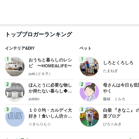
生理が月に2回来る40歳の不安
Amebaトピックス
2日前
明日は1人で
だいたひかるオフィシャルブログ Powered by Ame
1日前
ba
携帯にいきなり出てきた10年前
Amebaトピックス
1日前
悲しすぎて立ち直れない。
クロオフィシャルブログPowered by Ameba
1日前