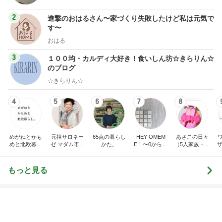
実現しなそうなワンちゃんを飼う話
Amebaトピックス
1日前
記事を読む
トップブロガーランキング
インテリア&DIY
ペット
1
1
おうちと暮らしのレシ
しろとくろしろ
ピ 〜HOME&LIFE〜