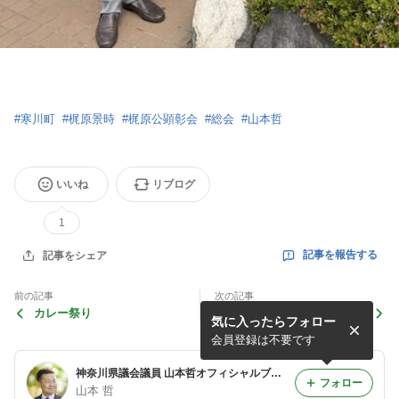
#
寒川町
#
梶原景時
#
梶原公顕彰会
#
総会
#
山本哲
いいね
リブログ
1
記事を報告する
記事をシェア
前の記事
次の記事
カレー祭り
寒川町観光協会 令和8年度
気に入ったらフォロー
総会
会員登録は不要です
神奈川県議会議員 山本哲オフィシャルブログ 「懸ける思い」
フォロー
山本 哲