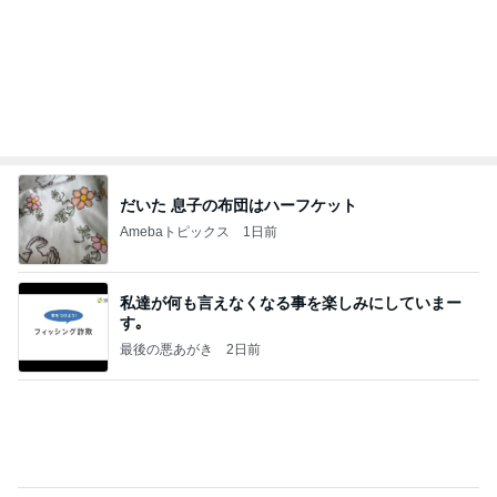
今週から停電が始まる?! 片山さつき大臣の警告がE
BS、RV、そしてGESARA宣言が⁈
心の道標【旧：ヤ～ベェのブログ】
11時間前
旦那を亡くし悲しみと共に歩む人生
Amebaトピックス
1日前
20260803 鬼郁隊4人衆で中ちゃん釣行 写メ
中ちゃんのブログ
2日前
網で焦り感激したドローンショー