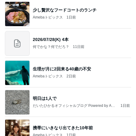
Amebaトピックス
1日前
きっと高市ってこの時代に嘘、誤魔化し、はぐらか
しても【バレない】【通用する】とでも思ってたん
だろ
広報 いぬねこ本舗
9日前
モト冬樹 何回呼んでも来ない愛犬
Amebaトピックス
1日前
今日の服装 ブログ読んでくれてて嬉しい瞬間。
桃オフィシャルブログ Powered by Ameba
1日前