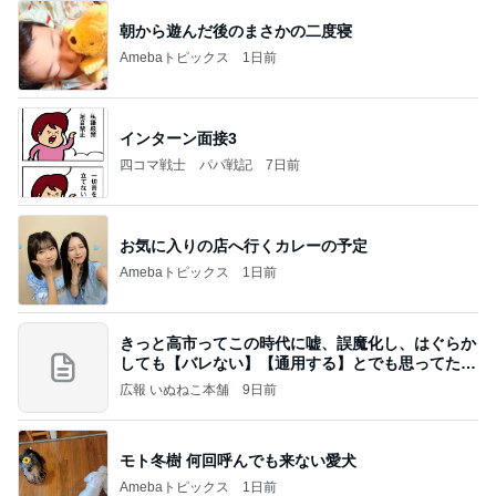
Amebaトピックス
1日前
業務用アイスどこに売ってる？ロッテやタカナシ等
安い市販の2リットルアイスは業務スーパーやシャ
トレ
AKO | Smart Life
8日前
年金分割で増える見込みの年金
Amebaトピックス
1日前
【ヤマハ発動機】～トートバック～【三越伊勢丹】
株主優待を楽しんで～tasayuryのブログ
14日前