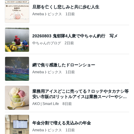
Amebaトピックス
1日前
ポップマートDIMOO×ピクサー☆
ディズニーファン Dのブログ
7日前
細川直美 友人にスカルプケア用品
Amebaトピックス
1日前
《3年連続》瑶子さま 懇意の高級カーディーラー
協賛のイベントにご出席…宮内庁が懸念する“熱心
すぎ
hirokoの✿Love＆Awakening✿
8日前