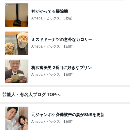
悲しすぎて立ち直れない。
クロオフィシャルブログPowered by Ameba
1日前
藤あや子「熱湯が」火傷に心配の声
Amebaトピックス
1日前
2026/07/28(K) 4本
何でかな？何でだろ？
11日前
ジャンルランキング
インテリア・暮らし
18,966人参加中
1
おうちと暮らしのレシピ 〜HOME&LIFE〜
yuki (ドキ子）