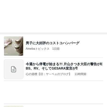
あいのりクロ 図々しい人って、こういう人？
勝手に考察
2日前
息子の身長が4センチ伸びたサプリ
Amebaトピックス
1日前
夢見さんから 揺れが激しく注意していましょう❗️
マリアオフィシャルブログ「ひむかの風にさそわれ
9日前
て」Powered by Ameba
ショートにしてはっとした左頬のシミ