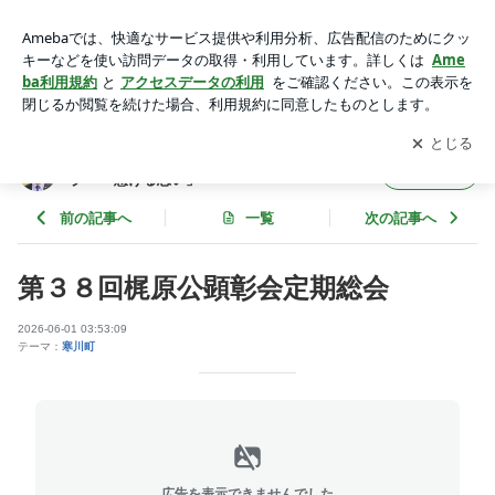
第３８回梶原公顕彰会定期総会 | 神奈川県議会議員 山本哲オフ
ィシャルブログ 「懸ける思い」
アプリをダウンロードして
ブログの更新通知
を受け取りまし
開く
ょう。
神奈川県議会議員 山本哲オフィシャルブロ
フォロー
グ 「懸ける思い」
前の記事へ
一覧
次の記事へ
第３８回梶原公顕彰会定期総会
2026-06-01 03:53:09
テーマ：
寒川町
広告を表示できませんでした