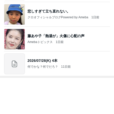
2
進撃のおはるさん〜家づくり失敗したけど私は元気で
す〜
おはる
3
１００均・カルディ大好き！食いしん坊☆きらりん☆
のブログ
☆きらりん☆
4
5
6
7
8
めがねとかも
元祖サロネー
65点の暮らし
HEY OMEM
あさこの日々
めと北欧暮ら
ゼ マダム市川
かた。
E！〜0からの
（5人家族・投
ザ
し
のほのぼのブ
家づくり〜
資・家計簿・
納
ログ
雑貨）
もっと見る
映画の特典が娘に取られ行方不明
Amebaトピックス
1日前