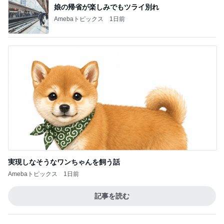
横浜SOGOうまいもの大会
nanaオフィシャルブログ Powered by Ameba
11日前
少し贅沢なフードコートのランチ
Amebaトピックス
1日前
2026/07/28(K) 4本
何でかな？何でだろ？
11日前