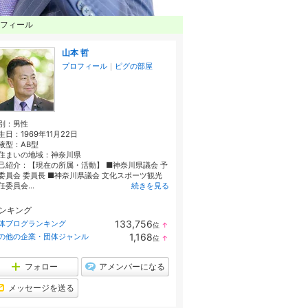
フィール
山本 哲
プロフィール
｜
ピグの部屋
別：
男性
生日：
1969年11月22日
液型：
AB型
住まいの地域：
神奈川県
己紹介：【現在の所属・活動】 ■神奈川県議会 予
委員会 委員長 ■神奈川県議会 文化スポーツ観光
任委員会...
続きを見る
ンキング
133,756
体ブログランキング
位
↑
ラ
1,168
の他の企業・団体ジャンル
位
↑
ン
ラ
キ
ン
ン
キ
フォロー
アメンバーになる
グ
ン
上
グ
メッセージを送る
昇
上
昇