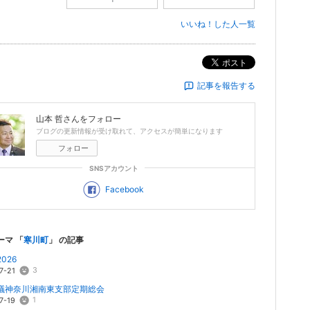
いいね！した人一覧
ポスト
記事を報告する
山本 哲
さんをフォロー
ブログの更新情報が受け取れて、アクセスが簡単になります
フォロー
SNSアカウント
Facebook
ーマ 「
寒川町
」 の記事
026
3
7-21
議神奈川湘南東支部定期総会
1
7-19