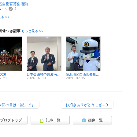
区自衛官募集活動
2
7-15
る >>
画像つき記事
もっと見る >>
026
日本会議神奈川湘南東支部定期総会
藤沢地区自衛官募集活動
7-21
2026-07-19
2026-07-15
今回の書は「誠」です
お招きありがとうござ…
ブログトップ
記事一覧
画像一覧