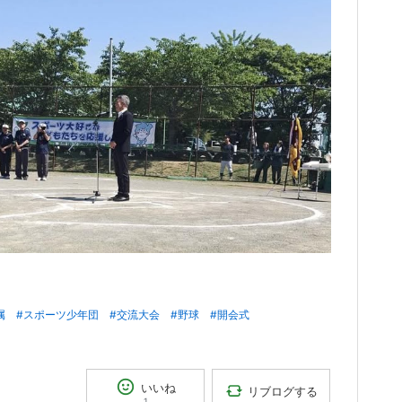
属
#スポーツ少年団
#交流大会
#野球
#開会式
いいね
リブログする
1