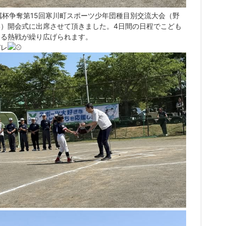
属杯争奪第15回寒川町スポーツ少年団種目別交流大会（野
部）開会式に出席させて頂きました。4日間の日程でこども
よる熱戦が繰り広げられます。
バレ