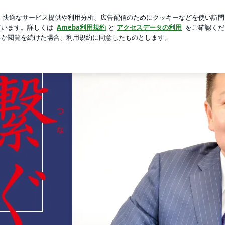
魚の骨で耳鼻科
芸能人ブログ
人気ブログ
新規登録
ロ
「懸ける思い」