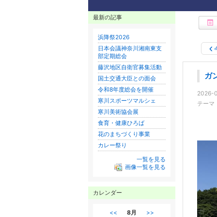
最新の記事
浜降祭2026
日本会議神奈川湘南東支
部定期総会
藤沢地区自衛官募集活動
ガ
国土交通大臣との面会
令和8年度総会を開催
2026-0
寒川スポーツマルシェ
テーマ
寒川美術協会展
食育・健康ひろば
花のまちづくり事業
カレー祭り
一覧を見る
画像一覧を見る
カレンダー
<<
8月
>>