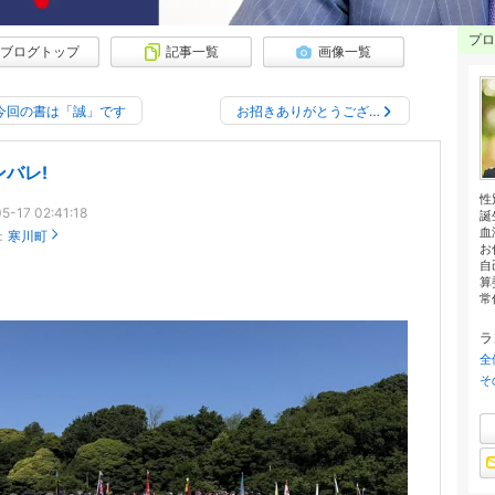
プロ
ブログトップ
記事一覧
画像一覧
今回の書は「誠」です
お招きありがとうござ…
ンバレ!
性
5-17 02:41:18
誕
血
：
寒川町
お
自
算
常
ラ
全
そ