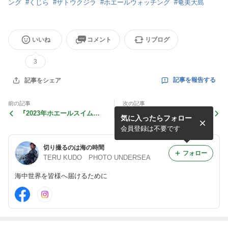
ング
#
くじら
#
ザトウクジラ
#
ホエールウォッチング
#
奄美大島
いいね
コメント
リブログ
3
記事を報告する
記事をシェア
前の記事
次の記事
『2023年ホエールスイムツ
写真家とは？プロとは？そし
気に入ったらフォロー
アーのご報告』Part ②
て僕が撮り続けている意味
会員登録は不要です
切り撮るのは海の時間
フォロー
TERU KUDO PHOTO UNDERSEA
海中世界を皆様へ届けるために