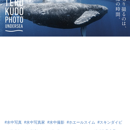
#
水中写真
#
水中写真家
#
水中撮影
#
ホエールスイム
#
スキンダイビ