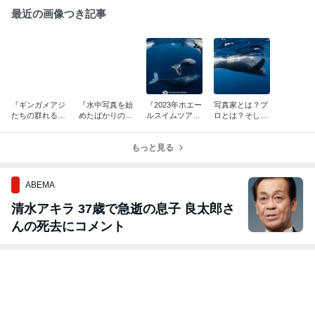
最近の画像つき記事
『ギンガメアジ
『水中写真を始
『2023年ホエー
写真家とは？プ
たちの群れる粟
めたばかりの
ルスイムツアー
ロとは？そして
国島へ2023年も
方々へ』
のご報告』Part
僕が撮り続けて
スタートしてき
②
いる意味
ました』
もっと見る
ABEMA
清水アキラ 37歳で急逝の息子 良太郎さ
んの死去にコメント