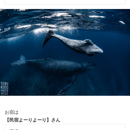
お宿は
【民宿よーりよーり】さん