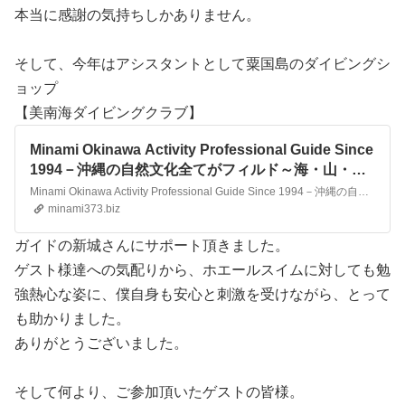
本当に感謝の気持ちしかありません。
そして、今年はアシスタントとして粟国島のダイビングシ
ョップ
【美南海ダイビングクラブ】
Minami Okinawa Activity Professional Guide Since
1994－沖縄の自然文化全てがフィルド～海・山・清
流・寺旅～美南海で遊ぼうよ
Minami Okinawa Activity Professional Guide Since 1994－沖縄の自然文化全てがフィルド～「海・山・清流・寺旅～美南海で遊ぼうよ」をテーマに粟国島、名護、那覇店で営業中
minami373.biz
ガイドの新城さんにサポート頂きました。
ゲスト様達への気配りから、ホエールスイムに対しても勉
強熱心な姿に、僕自身も安心と刺激を受けながら、とって
も助かりました。
ありがとうございました。
そして何より、ご参加頂いたゲストの皆様。