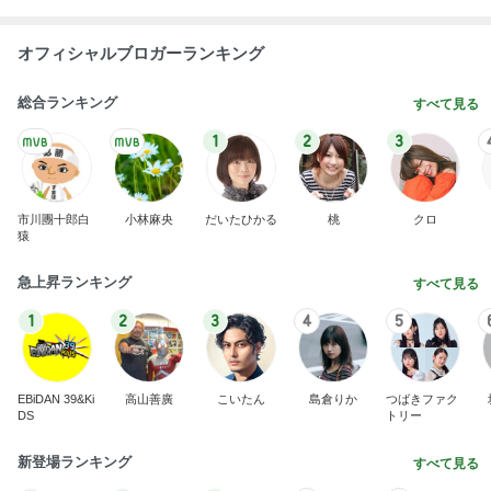
オフィシャルブロガーランキング
総合ランキング
すべて見る
1
2
3
市川團十郎白
小林麻央
だいたひかる
桃
クロ
猿
急上昇ランキング
すべて見る
1
2
3
4
5
EBiDAN 39&Ki
高山善廣
こいたん
島倉りか
つばきファク
DS
トリー
新登場ランキング
すべて見る