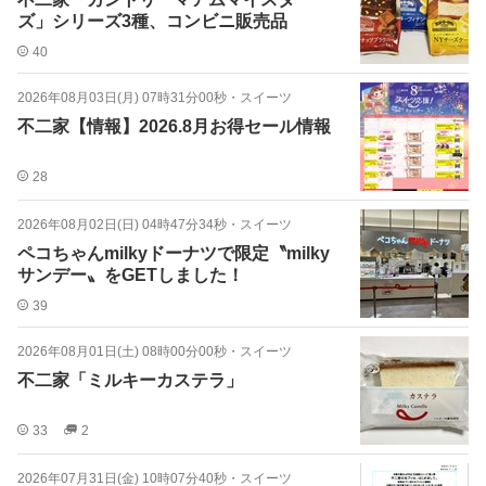
ズ」シリーズ3種、コンビニ販売品
40
2026年08月03日(月) 07時31分00秒
・
スイーツ
不二家【情報】2026.8月お得セール情報
28
2026年08月02日(日) 04時47分34秒
・
スイーツ
ペコちゃんmilkyドーナツで限定〝milky
サンデー〟をGETしました！
39
2026年08月01日(土) 08時00分00秒
・
スイーツ
不二家「ミルキーカステラ」
33
2
2026年07月31日(金) 10時07分40秒
・
スイーツ