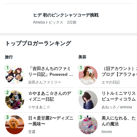
ヒデ 初のピンクシャツコーデ挑戦
Amebaトピックス
2日前
トップブロガーランキング
旅行
美容
1
1
「吉田さんちのファミ
（旧アカウント）
リー日記」Powered b
ブログ【アラフォ
y Ameba 吉田さんファ
社売却セカンドラ
吉田さんファミリー
エマの日記
ミリーオフィシャルブ
フ】
ログ
2
2
☆やまあこ☆さんのデ
リトルミニマリス
ィズニー日記
ビューティコラム 
little minimalist'
☆やまあこ☆
あねっさ／anessa
uty colum
3
3
日々是甘露2〜ディズニ
美人になれる、た
ー風味〜
んの魔法
甘露
hiromi