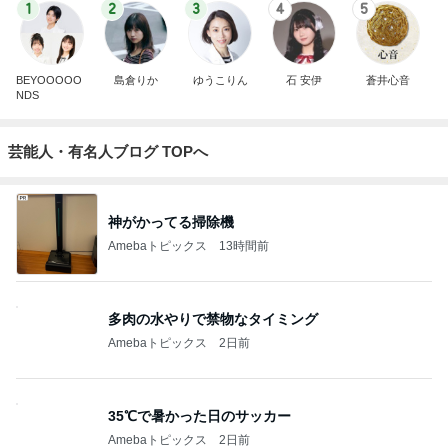
1
2
3
4
5
BEYOOOOO
島倉りか
ゆうこりん
石 安伊
蒼井心音
NDS
芸能人・有名人ブログ TOPへ
神がかってる掃除機
Amebaトピックス
13時間前
多肉の水やりで禁物なタイミング
Amebaトピックス
2日前
35℃で暑かった日のサッカー
Amebaトピックス
2日前