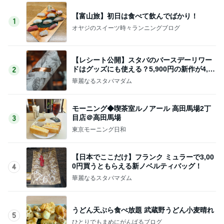
【富山旅】初日は食べて飲んでばかり！
1
オヤジのスイーツ時々ランニングブログ
【レシート公開】スタバのバースデーリワー
ドはグッズにも使える？5,900円の新作が4,88
2
1円に
華麗なるスタバマダム
モーニング◆喫茶室ルノアール 高田馬場2丁
目店＠高田馬場
3
東京モーニング日和
【日本でここだけ】フランク ミュラーで3,00
0円買うともらえる新ノベルティバッグ！
4
華麗なるスタバマダム
うどん天ぷら食べ放題 武蔵野うどん小麦晴れ
5
ひとりでもまめにがんばるブログ