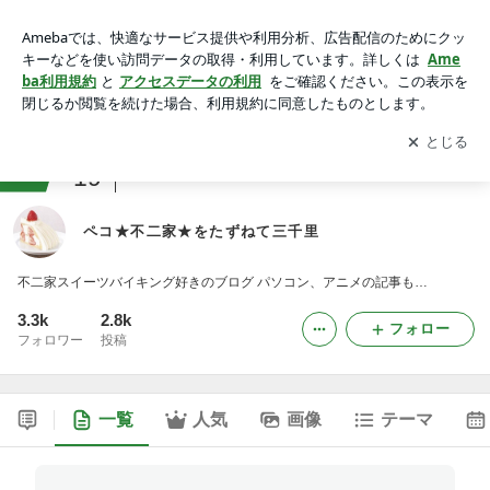
ペコ★不二家★をたずねて三千里
アプリをダウンロードして
ブログの更新通知
を受け取りまし
開く
ょう。
ranking
19
スイーツ・デザートマニアジャンル
ペコ★不二家★をたずねて三千里
不二家スイーツバイキング好きのブログ パソコン、アニメの記事も…
3.3k
2.8k
フォロー
フォロワー
投稿
一覧
人気
画像
テーマ