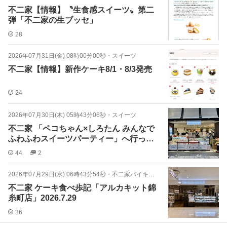
不二家【情報】〝生食感スイーツ〟第二
弾「不二家の生ブッセ」
28
2026年07月31日(金) 08時00分00秒
・
スイーツ
不二家【情報】新作ケーキ8/1・8/3発売
24
2026年07月30日(木) 05時43分06秒
・
スイーツ
不二家 「ペコちゃん×しろたん みんなで
ふわふわスイーツパーティー」へ行って
きました
44
2
2026年07月29日(水) 06時43分54秒
・
不二家バイキング
不二家 ケーキ食べ歩記「アルカキット錦
糸町店」2026.7.29
36