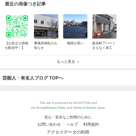
最近の画像つき記事
【お役立ち情報
事務所移転のお
梅雨が長い
銀杏町アパート
を配信中！】
知らせ
まもなく竣工
もっと見る
芸能人・有名人ブログ TOPへ
This site is protected by reCAPTCHA and
the Google
Privacy Policy
and
Terms of Service
apply.
安心・安全なご利用のために
お問い合わせ
ヘルプ
利用規約
アクセスデータの利用