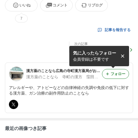
いいね
コメント
リブログ
7
記事を報告する
次の記事
頭頂部の円形脱毛症
気に入ったらフォロー
会員登録は不要です
漢方薬のことなら広島の寺町漢方薬局がお手伝い
フォロー
漢方薬のことなら 寺町の漢方 窪田 信明
アレルギーや、アトピーなどの自律神経の失調や免疫の低下に対す
る漢方薬、ガン治療の副作用防止のことなら
最近の画像つき記事