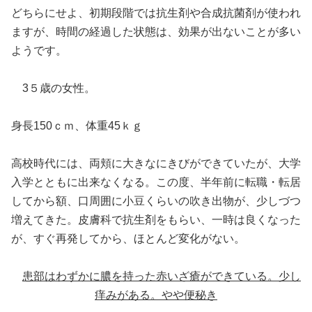
どちらにせよ、初期段階では抗生剤や合成抗菌剤が使われ
ますが、時間の経過した状態は、効果が出ないことが多い
ようです。
3５歳の女性。
身長150ｃｍ、体重45ｋｇ
高校時代には、両頬に大きなにきびができていたが、大学
入学とともに出来なくなる。この度、半年前に転職・転居
してから額、口周囲に小豆くらいの吹き出物が、少しづつ
増えてきた。皮膚科で抗生剤をもらい、一時は良くなった
が、すぐ再発してから、ほとんど変化がない。
患部はわずかに膿を持った赤いざ瘡ができている。少し
痒みがある。やや便秘き