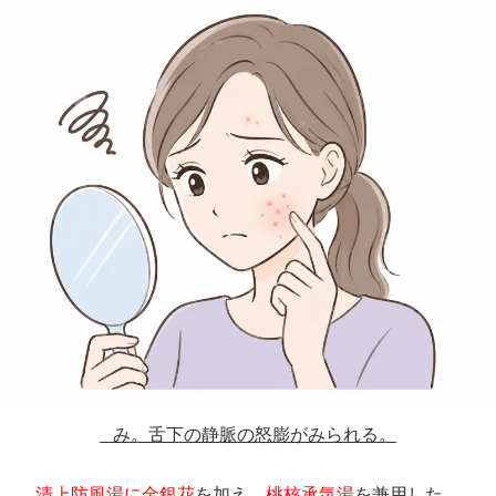
み。舌下の静脈の怒膨がみられる。
清上防風湯に金銀花
を加え、
桃核承気湯
を兼用した。