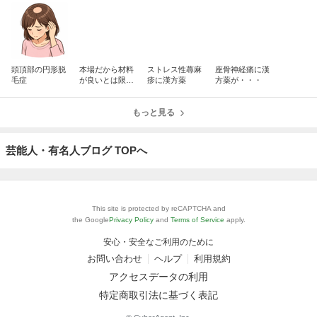
頭頂部の円形脱
本場だから材料
ストレス性蕁麻
座骨神経痛に漢
毛症
が良いとは限ら
疹に漢方薬
方薬が・・・
ない
もっと見る
芸能人・有名人ブログ TOPへ
This site is protected by reCAPTCHA and
the Google
Privacy Policy
and
Terms of Service
apply.
安心・安全なご利用のために
お問い合わせ
ヘルプ
利用規約
アクセスデータの利用
特定商取引法に基づく表記