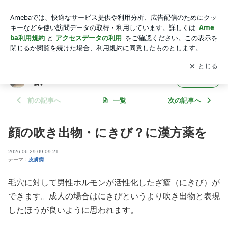
吹き出物に漢方薬 | 漢方薬のことなら広島の寺町漢方薬局がお
手伝い
アプリをダウンロードして
ブログの更新通知
を受け取りまし
開く
ょう。
漢方薬のことなら広島の寺町漢方薬局がお手
フォロー
伝い
前の記事へ
一覧
次の記事へ
顔の吹き出物・にきび？に漢方薬を
2026-06-29 09:09:21
テーマ：
皮膚病
毛穴に対して男性ホルモンが活性化したざ瘡（にきび）が
できます。成人の場合はにきびというより吹き出物と表現
したほうが良いように思われます。