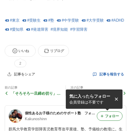
#
東京
#
受験生
#
塾
#
中学受験
#
大学受験
#
ADHD
#
愛知県
#
発達障害
#
境界知能
#
学習障害
いいね
リブログ
2
記事を報告する
記事をシェア
前の記事
次の記事
「そろそろ一旦締め切り」
「覚えてもすぐに忘れてしま
気に入ったらフォロー
フォレスト個別指導塾 名古
う子に、たくさん復習をさせ
屋校
すぎてはいけない理由」 フ
会員登録は不要です
ォレスト個別指導塾
個性あるお子様のためのサポート塾 フォレスト個別指導塾 代々木 名古屋
フォロー
Kakunoshinn
群馬大学教育学部障害児教育専攻卒業後、塾、予備校の教壇に。生