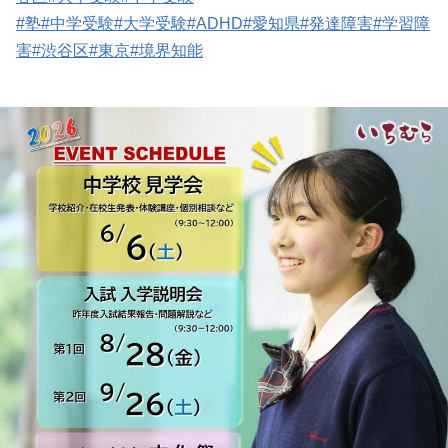
#塾
#中学受験
#大学受験
#ADHD
#愛知県
#発達障害
#学習障
害
#渋谷区
#東京
#境界知能