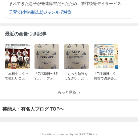
まれてきた息子が発達障害だったため、放課後等デイサービス、個
別指導塾を作り、ただいま全国にフォレスト個別指導塾７校、フォ
子育て(小学生以上)ジャンル 794位
レストキッズ１５事業所。今後もっと増えていきます。
最近の画像つき記事
「本日中にやっ
「7月30日〜8月
「もっと勉強を
「7月19日 立
て欲しいこと」
2日」 フォレ
しなさい」だけ
川市で講演会＆
フォレスト個
スト個別指導
では成績は伸び
座談会」 フォ
別指導塾 名古
塾 名古屋校
ない フォレス
レスト個別指導
屋 東京
もっと見る
ト個別指導塾
塾
名古屋 東京
芸能人・有名人ブログ TOPへ
This site is protected by reCAPTCHA and