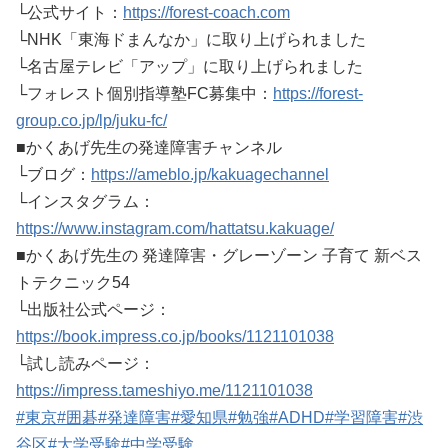
└公式サイト：
https://forest-coach.com
└NHK「東海ドまんなか」に取り上げられました
└名古屋テレビ「アップ」に取り上げられました
└フォレスト個別指導塾FC募集中：
https://forest-
group.co.jp/lp/juku-fc/
■かくあげ先生の発達障害チャンネル
└ブログ：
https://ameblo.jp/kakuagechannel
└インスタグラム：
https://www.instagram.com/hattatsu.kakuage/
■かくあげ先生の 発達障害・グレーゾーン 子育て 新ベス
トテクニック54
└出版社公式ページ：
https://book.impress.co.jp/books/1121101038
└試し読みページ：
https://impress.tameshiyo.me/1121101038
#東京
#囲碁
#発達障害
#愛知県
#勉強
#ADHD
#学習障害
#渋
谷区
#大学受験
#中学受験