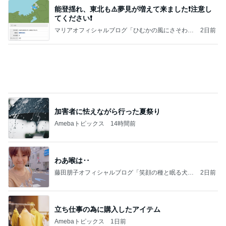
悲しすぎて立ち直れない。
クロオフィシャルブログPowered by Ameba
2日前
いないのに苦しめられる憎い存在
Amebaトピックス
1日前
強子の楽しい（？）ママ友トラブル【年長編】第10
1話
ウメブログ
4日前