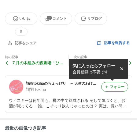
いいね
コメント
リブログ
5
記事を報告する
記事をシェア
前の記事
次の記事
７月の木組みの森劇場「ひの
6月の木組みの森劇場「夏の
気に入ったらフォロー
きとひなげし」の様子♬
夜空に遊ぶ」の様子♬
会員登録は不要です
鴇羽tokihaのちょっぴり ～ 天使のわけまえ ～
フォロー
鴇羽 tokiha
ウィスキーは何年間も、樽の中で熟成される そして気づくと、お
酒が減ってる… 誰、こそっり飲んじゃったのは？ 実は、長い間に
少しずつ、 お酒が空気中に飛んでいったの これが ”天使のわけま
え” ちょっぴり、ほろ酔い気分になってもらえるかしら
最近の画像つき記事