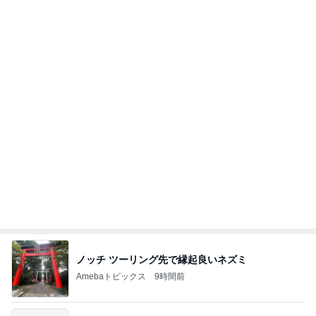
クロとこいたんって何かあったの？
あいのりブログ
2日前
コストコで購入し快適になったトイレ
Amebaトピックス
1日前
☆We're timelesz LIVE TOUR 2026 episode2 MO
MENTUM
☆☆☆ゆきちにっき☆☆☆
7日前
次男と義父の法事の合同相談
Amebaトピックス
1日前