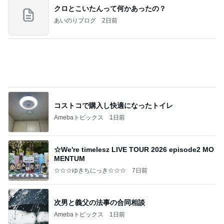
よし、タイ行こ
与儀大介
1日前
一緒にいたくない夫との誕生日
Amebaトピックス
1日前
㊗️喜びを分け合える未来❣️”【この混沌の理由】”⽇
本も⾦融リセットの準備をしてます ””
あいすくりーむ『めるころ』
3時間前