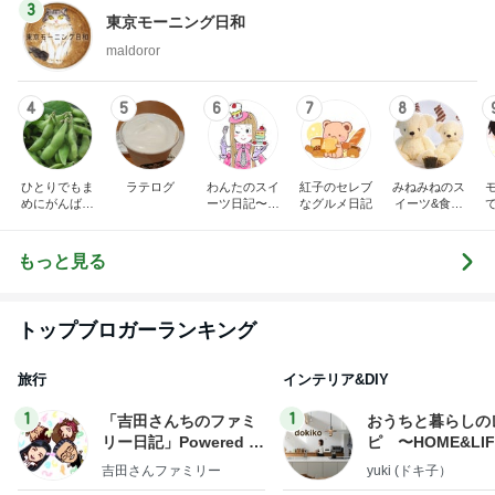
3
東京モーニング日和
maldoror
4
5
6
7
8
ひとりでもま
ラテログ
わんたのスイ
紅子のセレブ
みねみねのス
めにがんばる
ーツ日記〜小
なグルメ日記
イーツ&食パ
ブログ
さな幸せ♡コ
ンブログ❤️
ンビニスイー
ツ〜
もっと見る
トップブロガーランキング
旅行
インテリア&DIY
1
1
「吉田さんちのファミ
おうちと暮らしの
リー日記」Powered b
ピ 〜HOME&LI
y Ameba 吉田さんファ
吉田さんファミリー
yuki (ドキ子）
ミリーオフィシャルブ