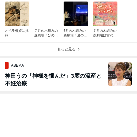
オペラ椿姫に挑
７月の木組みの
6月の木組みの
７月の木組みの
戦！
森劇場「ひのき
森劇場「夏の夜
森劇場は宮沢賢
とひなげし」の
空に遊ぶ」の様
治の「ひのきと
様子♬
子♬
ひなげし」
もっと見る
ABEMA
神田うの「神様を恨んだ」3度の流産と
不妊治療