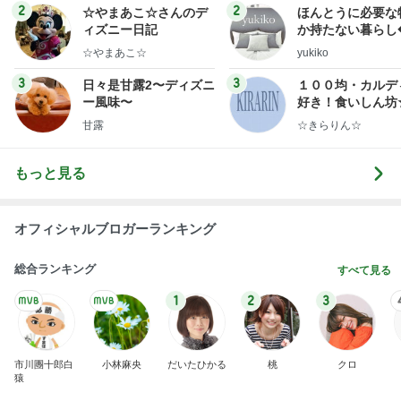
ログ
2
2
☆やまあこ☆さんのデ
ほんとうに必要な
ィズニー日記
か持たない暮らし
ep Life Simple
☆やまあこ☆
yukiko
ンテリアのきろく
3
3
日々是甘露2〜ディズニ
１００均・カルデ
ー風味〜
好き！食いしん坊
らりん☆のブログ
甘露
☆きらりん☆
もっと見る
オフィシャルブロガーランキング
総合ランキング
すべて見る
1
2
3
市川團十郎白
小林麻央
だいたひかる
桃
クロ
猿