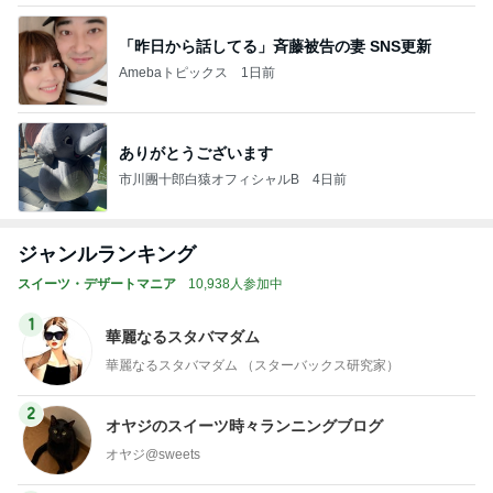
「昨日から話してる」斉藤被告の妻 SNS更新
Amebaトピックス
1日前
ありがとうございます
市川團十郎白猿オフィシャルB
4日前
ジャンルランキング
スイーツ・デザートマニア
10,938人参加中
1
華麗なるスタバマダム
華麗なるスタバマダム （スターバックス研究家）
2
オヤジのスイーツ時々ランニングブログ
オヤジ@sweets