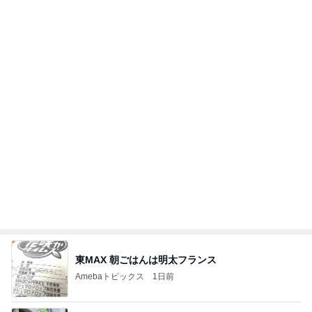
【秩父鉄道】８/２～１１/３０開催 ガリガリ君が
秩父鉄道に遊びにやってくる！のご紹介です
秩父市議会議員 黒澤秀之 ブログ Powered by Ame
10日前
ba
だいた 父が好きな肉じゃが作り
Amebaトピックス
1日前
大当たり？！ディズニーストア夏祭り…何当た
る？！夏祭りくじに挑戦！！！
高校生Dヲタ Ꭰ-ᎮꭵꭹꭴのDisneyにっき！！✎ܚ
14日前
お盆に咲いた天国からの贈り物
Amebaトピックス
1日前