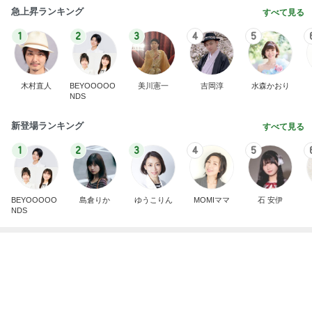
急上昇ランキング
すべて見る
1
2
3
4
5
木村直人
BEYOOOOO
美川憲一
吉岡淳
水森かおり
NDS
新登場ランキング
すべて見る
1
2
3
4
5
BEYOOOOO
島倉りか
ゆうこりん
MOMIママ
石 安伊
NDS
だいた 夫が好きな牛タンのケーキ
Amebaトピックス
1日前