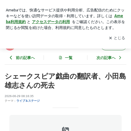
シェイクスピア冬物語 小田島雄志訳 | 鴇羽tokihaのちょっぴ
り ～ 天使のわけまえ ～
アプリをダウンロードして
ブログの更新通知
を受け取りまし
開く
ょう。
鴇羽tokihaのちょっぴり ～ 天使のわけまえ
フォロー
～
前の記事へ
一覧
次の記事へ
シェークスピア戯曲の翻訳者、小田島
雄志さんの死去
2026-06-29 08:16:35
テーマ：
ライブ＆ステージ