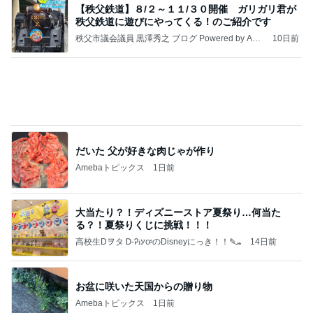
日東駒専や産近甲龍は英語よりも国語の攻略が重視
される、のかもしれない。
Bank of Dreamの公営競技はどこへ行く
11日前
娘の夕飯と私の美味しいお寿司
Amebaトピックス
2日前
病人アピールしてきたクソ義母
田舎のクソ義母vs都会育ちの嫁
2日前