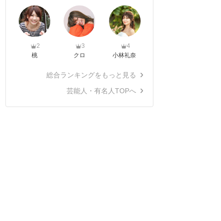
2
3
4
桃
クロ
小林礼奈
総合ランキングをもっと見る
芸能人・有名人TOPへ