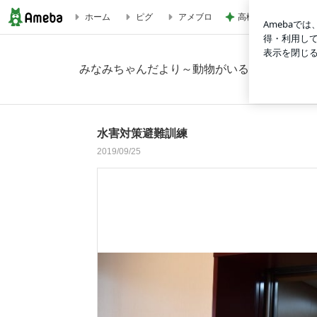
高橋英樹 胃腸に軽
ホーム
ピグ
アメブロ
水害対策避難訓練の画像 6枚中2枚目
みなみちゃんだより～動物がいる医療法人天真
水害対策避難訓練
2019/09/25