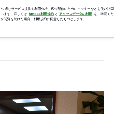
いあっさり朝食
新規登録
ロ
芸能人ブログ
人気ブログ
会の日常～