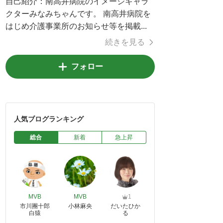
自己紹介：
南高井病院のイメージキャラ
クターみなみちゃんです。 南高井病院を
はじめ介護事業所のお知らせ等を掲載...
続きを見る
フォロー
人気ブログランキング
総合
新着
急上昇
MVB
MVB
1
市川團十郎
小林麻央
だいたひか
白猿
る