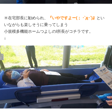
Ｈ在宅部長に勧められ、
『いやですよー(； ･`д･´)』
とい
いながらも楽しそうに乗ってしまう
小規模多機能ホームつよしのI所長がコチラです。
↓