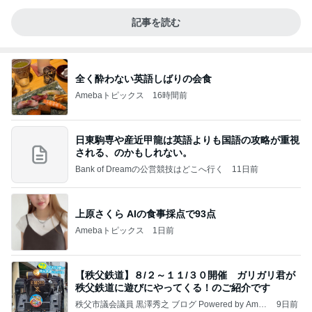
記事を読む
全く酔わない英語しばりの会食
Amebaトピックス
16時間前
日東駒専や産近甲龍は英語よりも国語の攻略が重視
される、のかもしれない。
Bank of Dreamの公営競技はどこへ行く
11日前
上原さくら AIの食事採点で93点
Amebaトピックス
1日前
【秩父鉄道】８/２～１１/３０開催 ガリガリ君が
秩父鉄道に遊びにやってくる！のご紹介です
秩父市議会議員 黒澤秀之 ブログ Powered by Ameb
9日前