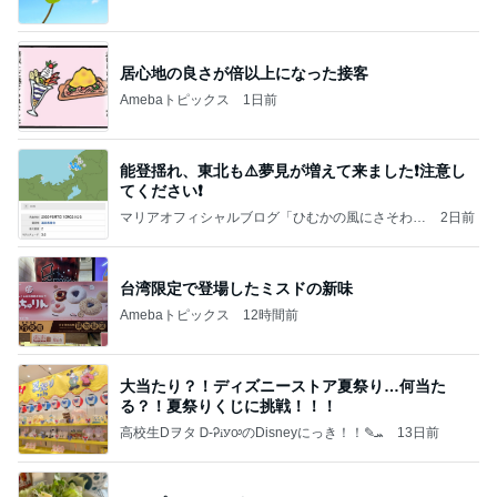
居心地の良さが倍以上になった接客
Amebaトピックス
1日前
能登揺れ、東北も⚠️夢見が増えて来ました❗️注意し
てください❗️
マリアオフィシャルブログ「ひむかの風にさそわれ
2日前
て」Powered by Ameba
台湾限定で登場したミスドの新味
Amebaトピックス
12時間前
大当たり？！ディズニーストア夏祭り…何当た
る？！夏祭りくじに挑戦！！！
高校生Dヲタ Ꭰ-ᎮꭵꭹꭴのDisneyにっき！！✎ܚ
13日前