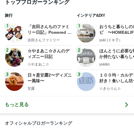
トップブロガーランキング
旅行
インテリア&DIY
1
1
「吉田さんちのファミ
おうちと暮らしの
リー日記」Powered b
ピ 〜HOME&LI
y Ameba 吉田さんファ
吉田さんファミリー
yuki (ドキ子）
ミリーオフィシャルブ
ログ
2
2
☆やまあこ☆さんのデ
ほんとうに必要な
ィズニー日記
か持たない暮らし
ep Life Simple
☆やまあこ☆
yukiko
ンテリアのきろく
3
3
日々是甘露2〜ディズニ
１００均・カルデ
ー風味〜
好き！食いしん坊
らりん☆のブログ
甘露
☆きらりん☆
もっと見る
オフィシャルブロガーランキング