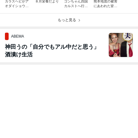
カラスヘビがア
８月栄養だより
ゴンちゃん四国
熊本地震の被害
オダイショウを
カルストへ行く
にあわれた皆様
食らう※爬虫類
～施設課Ｔさん
へ
苦手な方は注意
の保護猫日記⑭
もっと見る
～
ABEMA
神田うの「自分でもアル中だと思う」
酒漬け生活