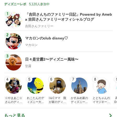
ディズニーレポ
5,120人参加中
1
「吉田さんちのファミリー日記」Powered by Ameb
a 吉田さんファミリーオフィシャルブログ
吉田さんファミリー
2
マカロンのclub disney♡
マカロン
3
日々是甘露2〜ディズニー風味〜
甘露
4
5
6
7
8
☆やまあこ☆
れこたんのデ
I＆Cママ 我
かすみめ家の
ととちゃんの
さんのディズ
ィズニー大好
が家のディズ
ディズニー大
イマジネーシ
Ꭰ
ニー日記
き♡孫4人
ニー♡ブログ
好き遠方組的
ョンタイム
ディズニー生
活
もっと見る