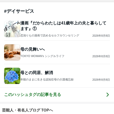
#
デイサービス
漫画『だからわたしは41歳年上の夫と暮らして
ます』①
恋池りもの漫画で読めるセルフカウンセリング
2026年8月8日
母の見舞いへ
TOKYO WOMAN's シングルライフ
2026年8月8日
母との同居、解消
本能のままに生きる認知症母の介護備忘録
2026年8月8日
このハッシュタグの記事を見る
芸能人・有名人ブログ TOPへ