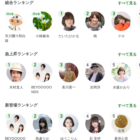
総合ランキング
すべて見る
1
2
3
市川團十郎白
小林麻央
だいたひかる
桃
クロ
猿
急上昇ランキング
すべて見る
1
2
3
4
5
木村直人
BEYOOOOO
美川憲一
吉岡淳
水森かおり
NDS
新登場ランキング
すべて見る
1
2
3
4
5
BEYOOOOO
島倉りか
ゆうこりん
石 安伊
蒼井心音