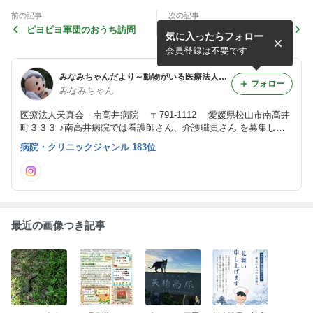
前の記事
次の記事
ピヨピヨ軍団のおうち訪問
てんてんタイムズ【62】
気に入ったらフォロー
会員登録は不要です
みなみちゃんだより～動物がいる医療法人天真会の日常～
フォロー
みなみちゃん
医療法人天真会 南高井病院 〒791-1112 愛媛県松山市南高井
町３３３ ♪南高井病院では看護師さん、介護職員さん を募集して
います。♪ 「私たちと一緒に働きませんか！」 天真会、ときどき
病院・クリニックジャンル 183位
ムク毛の秋田犬てんてんをご紹介していきます。
最近の画像つき記事