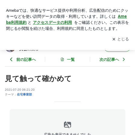
見て触って確かめて | みなみちゃんだより～動物がいる医療法
人天真会の日常～
アプリをダウンロードして
ブログの更新通知
を受け取りまし
開く
ょう。
みなみちゃんだより～動物がいる医療法人天
フォロー
真会の日常～
前の記事へ
一覧
次の記事へ
見て触って確かめて
2021-07-20 06:21:20
テーマ：
在宅事業部
広告を表示できませんでした