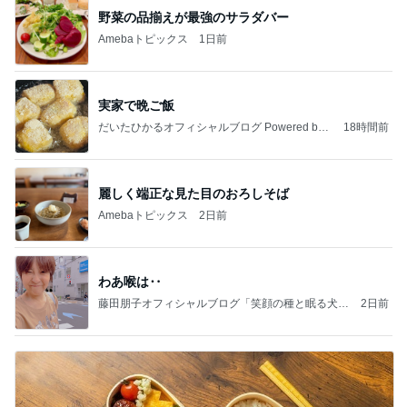
野菜の品揃えが最強のサラダバー
Amebaトピックス
1日前
実家で晩ご飯
だいたひかるオフィシャルブログ Powered by
18時間前
Ameba
麗しく端正な見た目のおろしそば
Amebaトピックス
2日前
わあ喉は‥
藤田朋子オフィシャルブログ「笑顔の種と眠る犬」
2日前
Powered by Ameba