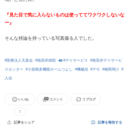
『見た目で気に入らないものは使っててワクワクしないな
ー』
そんな持論を持っている写真撮る人でした。
#
医療法人天真会
#
南高井病院
#
デイサービス
#
南高井デイサービ
スセンター
#
小規模多機能ホームつよし
#
機械浴
#
デモ
#
梅雨明け
#
入浴
いいね
コメント
リブログ
7
記事を報告する
記事をシェア