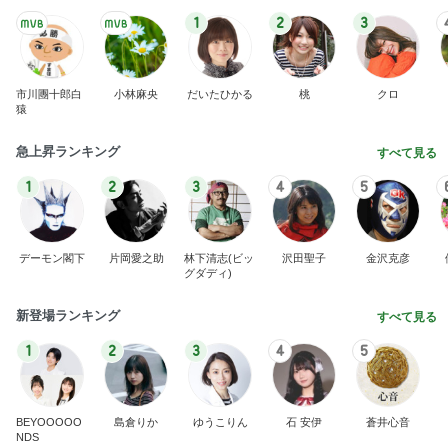
1
2
3
市川團十郎白
小林麻央
だいたひかる
桃
クロ
猿
急上昇ランキング
すべて見る
1
2
3
4
5
デーモン閣下
片岡愛之助
林下清志(ビッ
沢田聖子
金沢克彦
グダディ)
新登場ランキング
すべて見る
1
2
3
4
5
BEYOOOOO
島倉りか
ゆうこりん
石 安伊
蒼井心音
NDS