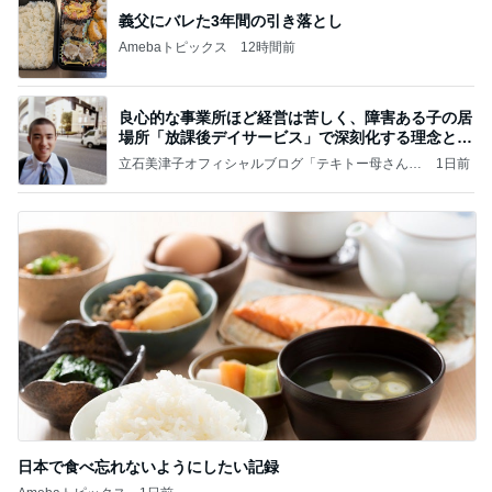
義父にバレた3年間の引き落とし
Amebaトピックス
12時間前
良心的な事業所ほど経営は苦しく、障害ある子の居
場所「放課後デイサービス」で深刻化する理念と現
実の
立石美津子オフィシャルブログ「テキトー母さんの
1日前
すすめ」Powered by Ameba
日本で食べ忘れないようにしたい記録