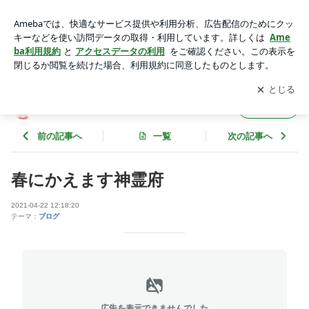
春にかえます神霊府 | てんねんラビットさんの 快GO(介護)日
記
アプリをダウンロードして
ブログの更新通知
を受け取りまし
開く
ょう。
てんねんラビットさんの 快GO(介護)日記
フォロー
前の記事へ
一覧
次の記事へ
春にかえます神霊府
2021-04-22 12:18:20
テーマ：
ブログ
広告を表示できませんでした