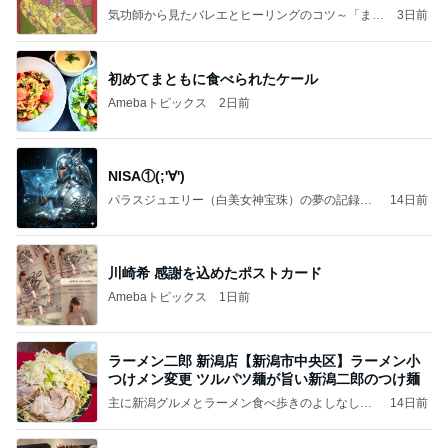
ことが
気功師から見たバレエとヒーリングのコツ～「まと
3日前
いのば」ブログ
初めてまともに食べられたケール
Amebaトピックス
2日前
NISA①(;'∀')
パラスジュエリー（白美女神宝珠）の夢の記録
14日前
（続編）
川崎希 感謝を込めたポストカード
Amebaトピックス
1日前
ラーメン二郎 新潟店【新潟市中央区】ラーメン小
つけメン変更 ツルパツ麺が旨い新潟二郎のつけ麺
主に新潟グルメとラーメン食べ歩きのよしなしご
14日前
と