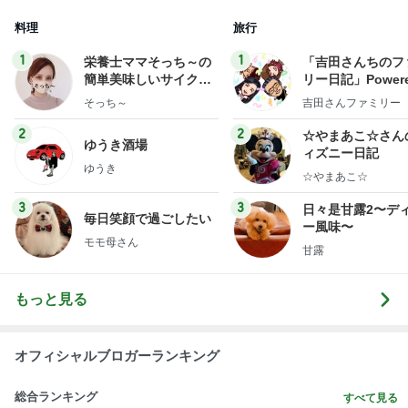
料理
旅行
1
1
栄養士ママそっち～の
「吉田さんちのフ
簡単美味しいサイクル
リー日記」Powere
献立
y Ameba 吉田さ
そっち～
吉田さんファミリー
ミリーオフィシャ
ログ
2
2
☆やまあこ☆さん
ゆうき酒場
ィズニー日記
ゆうき
☆やまあこ☆
3
3
日々是甘露2〜デ
毎日笑顔で過ごしたい
ー風味〜
モモ母さん
甘露
もっと見る
オフィシャルブロガーランキング
総合ランキング
すべて見る