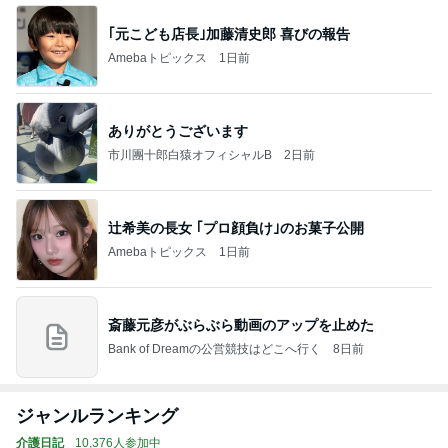
｢元こども店長｣加藤清史郎 喜びの報告
Amebaトピックス
1日前
ありがとうございます
市川團十郎白猿オフィシャルB
2日前
辻希美の長女 ｢プロ顔負け｣のお菓子公開
Amebaトピックス
1日前
斎藤元彦がぶらぶら動画のアップを止めた
Bank of Dreamの公営競技はどこへ行く
8日前
ジャンルランキング
介護日記
10,376人参加中