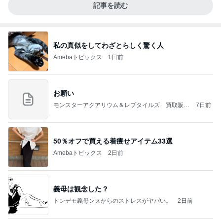
記事を読む
私の真似をしてわざとらしく驚く人
Amebaトピックス
1日前
お願い
モンスターアクアリウム＆レプタイルズ 買取販売
7日前
情報
50％オフで買える着痩せアイテム33選
Amebaトピックス
2日前
義母は観念した？
トンデモ義母ンヌからのストレスがヤバい。
2日前