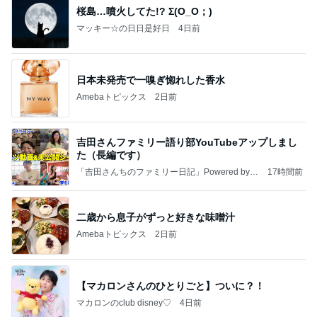
桜島…噴火してた!? Σ(O_O；)
マッキー☆の日日是好日
4日前
日本未発売で一嗅ぎ惚れした香水
Amebaトピックス
2日前
吉田さんファミリー語り部YouTubeアップしまし
た（長編です）
「吉田さんちのファミリー日記」Powered by A
17時間前
meba 吉田さんファミリーオフィシャルブログ
二歳から息子がずっと好きな味噌汁
Amebaトピックス
2日前
【マカロンさんのひとりごと】ついに？！
マカロンのclub disney♡
4日前