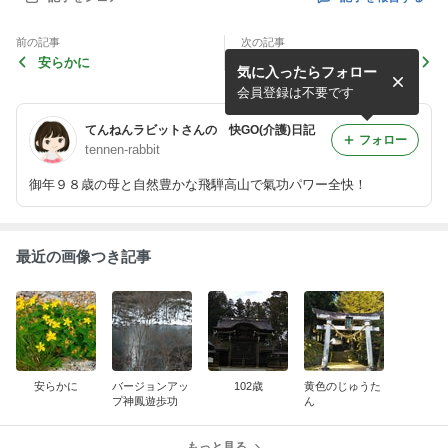
前の記事
次の記事
安らかに
バージョンアップ神鳳遊歩功
気に入ったらフォロー
会員登録は不要です
てんねんラビットさんの 快GO(介護)日記
フォロー
tennen-rabbit
御年９８歳の母と自然豊かな飛騨高山で氣功パワー全快！
最近の画像つき記事
安らかに
バージョンアッ
102歳
黄色のじゅうた
プ神鳳遊歩功
ん
もっと見る