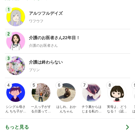
1
アルツフルデイズ
ワフウフ
2
介護のお医者さん22年目！
介護のお医者さん
3
介護は終わらない
プリン
4
5
6
7
8
シングル母さ
一人っ子がす
はしれ、おか
チラ裏からは
実母よ、どう
ん ちち子が行
る介護ってこ
んちゃん
じまる私の日
なる！（認知
く！
んなもん？
常～毒風味な
症、在宅介護
親のことなど
の記録）
～
もっと見る