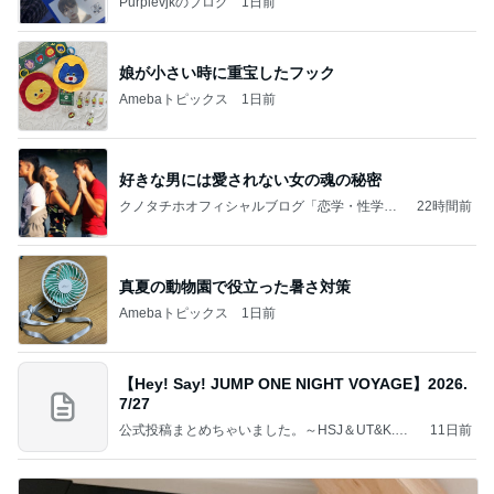
Purplevjkのブログ
1日前
娘が小さい時に重宝したフック
Amebaトピックス
1日前
好きな男には愛されない女の魂の秘密
クノタチホオフィシャルブログ「恋学・性学研
22時間前
究室」Powered by Ameba
真夏の動物園で役立った暑さ対策
Amebaトピックス
1日前
【Hey! Say! JUMP ONE NIGHT VOYAGE】2026.
7/27
公式投稿まとめちゃいました。～HSJ＆UT&K.O.
11日前
～