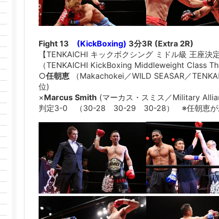
Fight 13
(KickBoxing)
3分3R (Extra 2R)
【TENKAICHI キックボクシング ミドル級 王座決
（TENKAICHI KickBoxing Middleweight Class Th
○
任朝恵
（Makachokei／WILD SEASAR／TENKAI
位)
×
Marcus Smith
(マーカス・スミス／Military Alli
判定3-0 （30-28 30-29 30-28） ※任朝