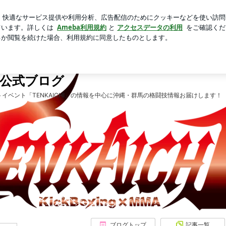
顔負け｣のお菓子公開
芸能人ブログ
人気ブログ
新規登録
）公式ブログ
大会スケジュール
公式YouTube
公式ブログ
公式フェイ
一）公式ブログ
イベント「TENKAICHI」の情報を中心に沖縄・群馬の格闘技情報お届けします！
ブログトップ
記事一覧