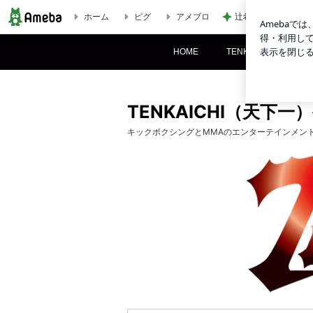
ホーム
ピグ
アメブロ
辻希美の長女 ｢プロ
2014.5.18 TENKAICHI 71 試合結果 | TENKAICHI（天下一
HOME
TENKAICHIについて
TENKAICHI（天下
キックボクシングとMMAのエンターテインメント