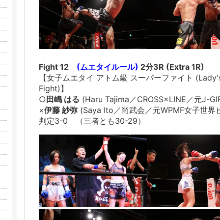
Fight 12
(ムエタイルール)
2分3R (Extra 1R)
【女子ムエタイ アトム級 スーパーファイト (Lady's Muay
Fight)】
○
田嶋 はる
(Haru Tajima／CROSS×LINE／元J
×
伊藤 紗弥
(Saya Ito／尚武会／元WPMF女子世
判定3-0 （三者とも30-29）