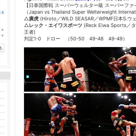
【日泰国際戦 スーパーウェルター級 スーパーファ
（Japan vs Thailand Super Welterweight Internat
見る
△
廣虎
(Hiroto／WILD SEASAR／WPMF日本S
△
レック・エイワスポーツ
(Reck Eiwa Spo
↓
王者)
ラ
↓
ン
判定1-0 ドロー （50-50 49-48 49-49）
ラ
キ
ン
ン
キ
る
グ
ン
下
グ
降
下
降