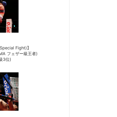
cial Fight)】
MMA フェザー級王者)
級3位)