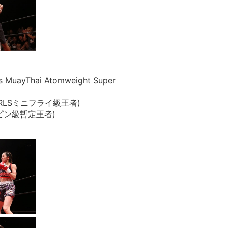
Thai Atomweight Super
-GIRLSミニフライ級王者)
界ピン級暫定王者)