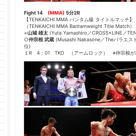
Fight 14
(MMA)
5分2R
【TENKAICHI MMA バンタム級 タイトルマッチ】
（TENKAICHI MMA Bantamweight Title Match）
×
山城 雄太
(Yuta Yamashiro／CROSS×LINE／
○
仲宗根 武蔵
(Musashi Nakasone／Theパラエ
位)
１R 4：01 TKO （アームロック） ※仲宗根