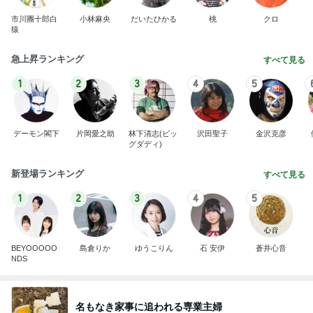
1
2
3
4
5
デーモン閣下
片岡愛之助
林下清志(ビッ
沢田聖子
金沢克彦
グダディ)
新登場ランキング
すべて見る
1
2
3
4
5
BEYOOOOO
島倉りか
ゆうこりん
石 安伊
蒼井心音
NDS
名もなき家事に追われる専業主婦
Amebaトピックス
1日前
広島原爆の日 市長の言葉に動揺する総理