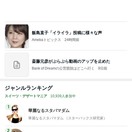
飯島直子「イライラ」投稿に様々な声
Amebaトピックス
24時間前
斎藤元彦がぶらぶら動画のアップを止めた
Bank of Dreamの公営競技はどこへ行く
9日前
ジャンルランキング
スイーツ・デザートマニア
10,939人参加中
1
華麗なるスタバマダム
華麗なるスタバマダム （スターバックス研究家）
2
オヤジのスイーツ時々ランニングブログ
オヤジ@sweets
3
東京モーニング日和