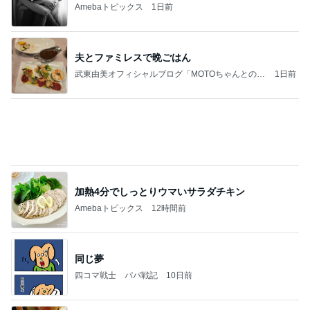
武東由美オフィシャルブログ「MOTOちゃんとのは
1日前
っぴぃな毎日」Powered by Ameba
加熱4分でしっとりウマいサラダチキン
Amebaトピックス
12時間前
同じ夢
四コマ戦士 パパ戦記
10日前
美奈代 夫の好きな店で味噌ラーメン
Amebaトピックス
1日前