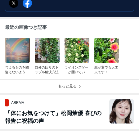
最近の画像つき記事
与えるものを間
自分の回りのト
ライオンズゲー
親が変でも大丈
違えないよう
ラブル解決方法
トが開いている
夫です！
に！
時なので
もっと見る
ABEMA
「体にお気をつけて」松岡茉優 喜びの
報告に祝福の声