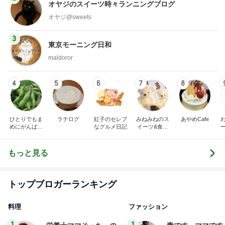
maldoror
4
5
6
7
8
ひとりでもま
ラテログ
紅子のセレブ
みねみねのス
あやめCafe
めにがんばる
なグルメ日記
イーツ&食パ
ブログ
ンブログ❤️
もっと見る
トップブロガーランキング
料理
ファッション
1
1
栄養士ママそっち～の
妻です。ママです
簡単美味しいサイクル
です。
献立
そっち～
eri.
2
2
40代からの大人
ゆうき酒場