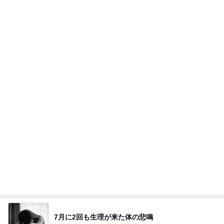
7月に2回も生理が来た体の悲鳴
Amebaトピックス
1日前
夫とファミレスで晩ごはん