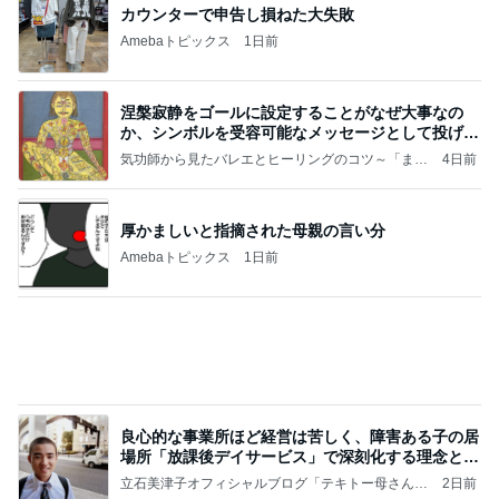
涅槃寂静をゴールに設定することがなぜ大事なの
か、シンボルを受容可能なメッセージとして投げる
ことが
気功師から見たバレエとヒーリングのコツ～「まと
4日前
いのば」ブログ
厚かましいと指摘された母親の言い分
Amebaトピックス
1日前
良心的な事業所ほど経営は苦しく、障害ある子の居
場所「放課後デイサービス」で深刻化する理念と現
実の
立石美津子オフィシャルブログ「テキトー母さんの
2日前
すすめ」Powered by Ameba