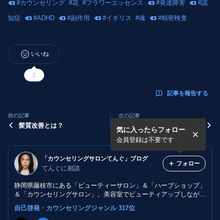
#
カウンセリング
#
花
#
フラワーエッセンス
#
発達障害
#
認
知症
#
ADHD
#
副作用
#
イギリス
#
魂
#
精密検査
いいね
2
記事を報告する
前の記事
次の記事
髪質改善とは？
成功する経営者と失敗する経
気に入ったらフォロー
営者の違い
会員登録は不要です
「カウンセリングサロンてんぐ」ブログ
フォロー
てんぐに相談
静岡県藤枝市にある「ビューティーサロン」＆「ハーブショップ」
＆「カウンセリングサロン」。美容室でビューティアップしながら
カウンセリングコーナーでは、占いやマインドアップセッションも
自己啓発・カウンセリングジャンル 317位
受けられます。育毛サロン、エステサロンでもあります。