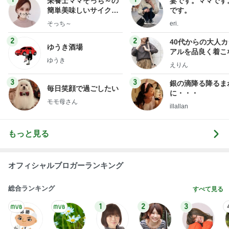
アルを品良く着こ
ゆうき
ファッションブロ
えりん
3
3
銀の滴降る降るま
毎日笑顔で過ごしたい
に・・・
モモ母さん
illallan
もっと見る
オフィシャルブロガーランキング
総合ランキング
すべて見る
1
2
3
市川團十郎白
小林麻央
だいたひかる
桃
クロ
猿
急上昇ランキング
すべて見る