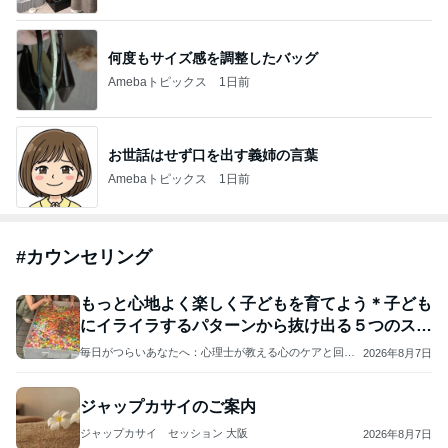
何度もサイズ感を調整したバッグ
Amebaトピックス
1日前
お世話はせず口を出す義姉の言葉
Amebaトピックス
1日前
#
カウンセリング
もっと心地よく楽しく子どもを育てよう＊子ども
にイライラするパターンから抜け出る５つのステ
ップ
毎日がつらいあなたへ：心理士が教える心のケアと回復
2026年8月7日
のための方法
ジャップカサイのご案内
ジャップカサイ セッション 大阪
2026年8月7日