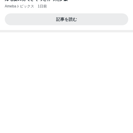
堀ちえみの夫 並んで食べたつけ麺
Amebaトピックス
1日前
《3年連続》瑶子さま 懇意の高級カーディーラー
協賛のイベントにご出席…宮内庁が懸念する“熱心
すぎ
hirokoの✿Love＆Awakening✿
8日前
新しくなる日本のサッカー界の開幕