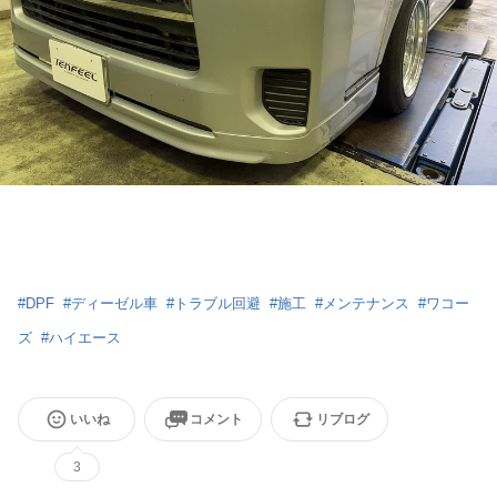
#
DPF
#
ディーゼル車
#
トラブル回避
#
施工
#
メンテナンス
#
ワコー
ズ
#
ハイエース
いいね
コメント
リブログ
3