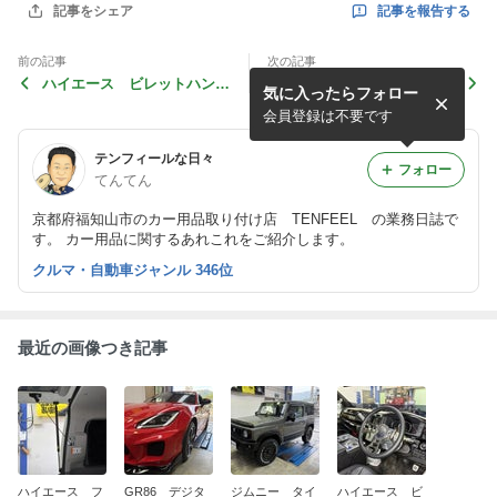
記事を報告する
記事をシェア
前の記事
次の記事
ハイエース ビレットハンド
ランクル300 ボディガラス
気に入ったらフォロー
ル取り付け
コーティング施工
会員登録は不要です
テンフィールな日々
フォロー
てんてん
京都府福知山市のカー用品取り付け店 TENFEEL の業務日誌で
す。 カー用品に関するあれこれをご紹介します。
クルマ・自動車ジャンル 346位
最近の画像つき記事
ハイエース フ
GR86 デジタ
ジムニー タイ
ハイエース ビ