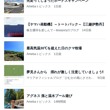
今週から停電が始まる?! 片山さつき大臣の警告がE
BS、RV、そしてGESARA宣言が⁈
心の道標【旧：ヤ～ベェのブログ】
12時間前
帰宅後30分でさくっと作った夕飯