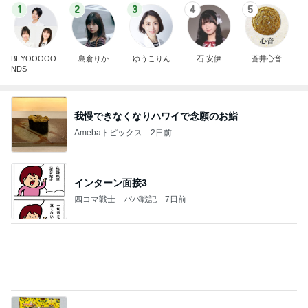
1
2
3
4
5
BEYOOOOO
島倉りか
ゆうこりん
石 安伊
蒼井心音
NDS
我慢できなくなりハワイで念願のお鮨
Amebaトピックス
2日前
インターン面接3
四コマ戦士 パパ戦記
7日前