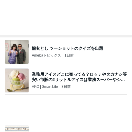
Amebaトピックス
1日前
きっと高市ってこの時代に嘘、誤魔化し、はぐらか
しても【バレない】【通用する】とでも思ってたん
だろ
広報 いぬねこ本舗
9日前
半年以上探した住み替えを一旦終了
Amebaトピックス
1日前
今日の服装 ブログ読んでくれてて嬉しい瞬間。
桃オフィシャルブログ Powered by Ameba
1日前
共働きワンオペの夏休みのこと
Amebaトピックス
1日前