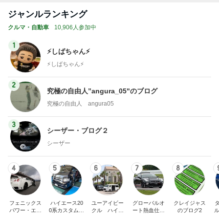
ジャンルランキング
クルマ・自動車
10,906人参加中
1
⚡️しばちゃん⚡
⚡️しばちゃん⚡️
2
究極の自由人”angura_05"のブログ
究極の自由人 angura05
3
シーザー・ブログ２
シーザー
4
5
6
7
8
フェニックス
ハイエース20
ユーアイビー
グローバルオ
クレイジャス
パワー・エチ
0系カスタム車
クル ハイエ
ート熱血仕入
のブログ2
ル
ゼンヤ横山の
販売茨城
ース200系完
れブログ
C