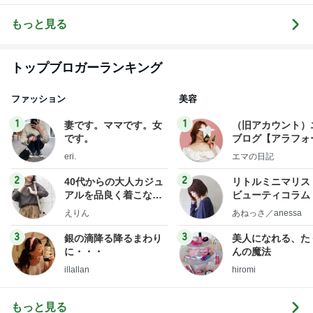
言いたい放題
全マスターブ
ログ
もっと見る
トップブロガーランキング
ファッション
美容
1
1
妻です。ママです。女
（旧アカウント）
です。
ブログ【アラフォ
社売却セカンドラ
eri.
エマの日記
フ】
2
2
40代からの大人カジュ
リトルミニマリス
アルを品良く着こなす
ビューティコラム 
ファッションブログ
little minimalist'
えりん
あねっさ／anessa
uty colum
3
3
銀の滴降る降るまわり
美人になれる、た
に・・・
んの魔法
illallan
hiromi
もっと見る