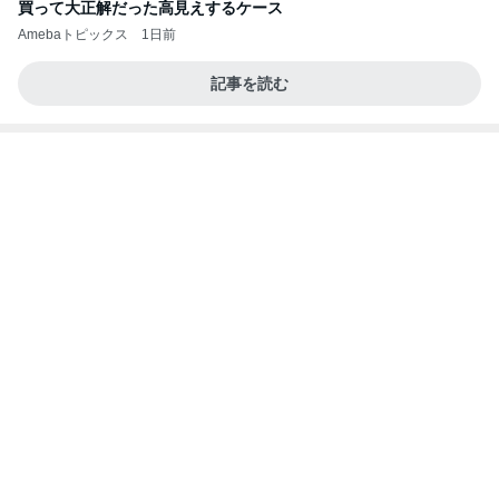
買って大正解だった高見えするケース
Amebaトピックス
1日前
記事を読む
龍玄とし ツーショットのクイズを出題
Amebaトピックス
1日前
業務用アイスどこに売ってる？ロッテやタカナシ等
安い市販の2リットルアイスは業務スーパーやシャ
トレ
AKO | Smart Life
8日前
旦那を亡くし悲しみと共に歩む人生