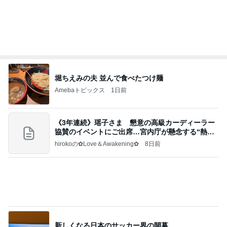
Amebaトピックス
1日前
美味しいお茶とお菓子で。母とティータイム
小林礼奈オフィシャルブログ「小林礼奈のブーブー
8日前
ブログ」Powered by Ameba
迫力に圧倒された2年ぶりの花火
Amebaトピックス
1日前
当ブログの売り上げ件数、一部公開します…
世帯年収500万 ゆるゆる4人家族の節約ブログ 〜
1日前
ケチ旦那と金銭感覚マヒ嫁の日々〜
秋吉久美子 友達から貰ったプレゼント
Amebaトピックス
1日前