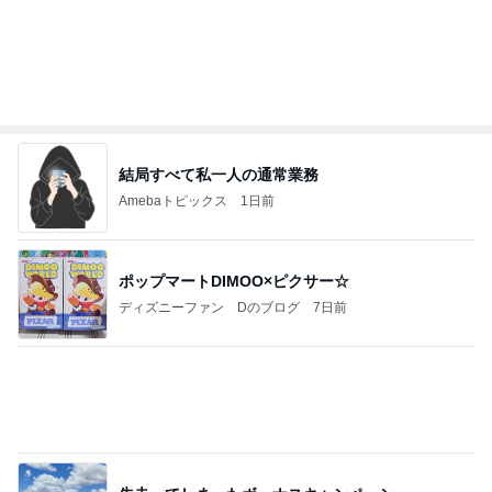
Amebaトピックス
1日前
【ヤマハ発動機】～トートバック～【三越伊勢丹】
株主優待を楽しんで～tasayuryのブログ
14日前
最高気温30℃を超えた日のクマ牧場
Amebaトピックス
1日前
夢見さんから 揺れが激しく注意していましょう❗️
マリアオフィシャルブログ「ひむかの風にさそわれ
9日前
て」Powered by Ameba
アグネス 孫と温水プール遊び
Amebaトピックス
14時間前