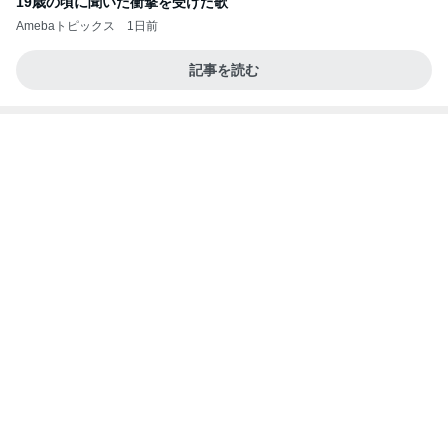
結局すべて私一人の通常業務
Amebaトピックス
1日前
ポップマートDIMOO×ピクサー☆
ディズニーファン Dのブログ
7日前
先走ってしまったボーナスキャンペーン