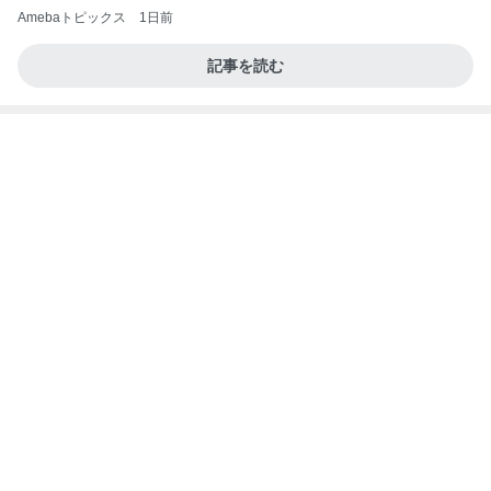
山田 幻想的な竹林で不思議体験
Amebaトピックス
1日前
ホルヘとタマラと海の見えるレストランに
アレクサンダー オフィシャルブログ「ねこのしっ
3日前
ぽ欲しいな」Powered by Ameba
だいた 何となく買う事が減り進歩