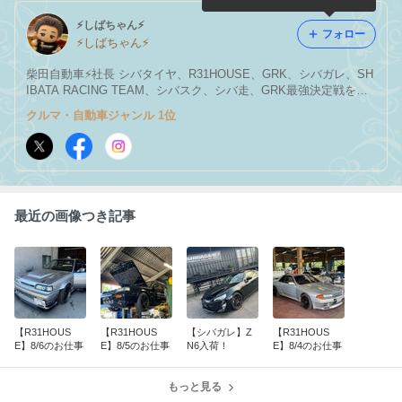
⚡️しばちゃん⚡
フォロー
⚡️しばちゃん⚡️
柴田自動車⚡️社長 シバタイヤ、R31HOUSE、GRK、シバガレ、SH
IBATA RACING TEAM、シバスク、シバ走、GRK最強決定戦をや
ってます！
クルマ・自動車ジャンル 1位
最近の画像つき記事
【R31HOUS
【R31HOUS
【シバガレ】Z
【R31HOUS
E】8/6のお仕事
E】8/5のお仕事
N6入荷！
E】8/4のお仕事
もっと見る