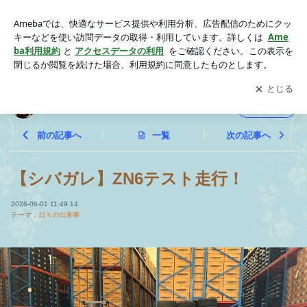
【シバガレ】ZN6テスト走行！ | ⚡️しばちゃん⚡
アプリをダウンロードして
ブログの更新通知
を受け取りまし
開く
ょう。
⚡️しばちゃん⚡
フォロー
前の記事へ
一覧
次の記事へ
【シバガレ】ZN6テスト走行！
2026-06-01 11:49:14
テーマ：
日々の出来事