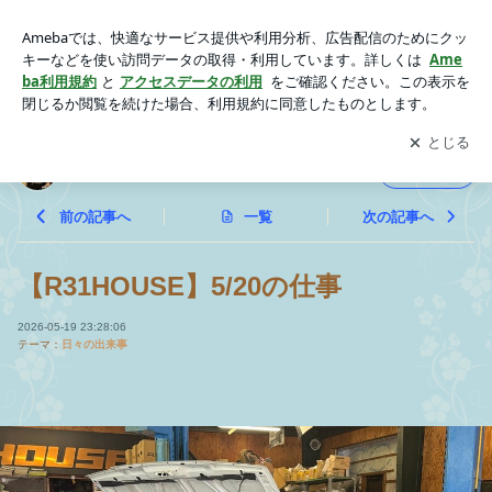
【R31HOUSE】5/20の仕事 | ⚡️しばちゃん⚡
アプリをダウンロードして
ブログの更新通知
を受け取りまし
開く
ょう。
⚡️しばちゃん⚡
フォロー
前の記事へ
一覧
次の記事へ
【R31HOUSE】5/20の仕事
2026-05-19 23:28:06
テーマ：
日々の出来事