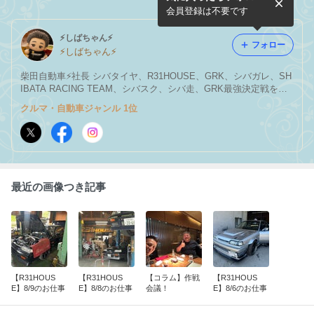
会員登録は不要です
⚡️しばちゃん⚡
フォロー
⚡️しばちゃん⚡️
柴田自動車⚡️社長 シバタイヤ、R31HOUSE、GRK、シバガレ、SH
IBATA RACING TEAM、シバスク、シバ走、GRK最強決定戦をや
ってます！
クルマ・自動車ジャンル 1位
最近の画像つき記事
【R31HOUS
【R31HOUS
【コラム】作戦
【R31HOUS
E】8/9のお仕事
E】8/8のお仕事
会議！
E】8/6のお仕事