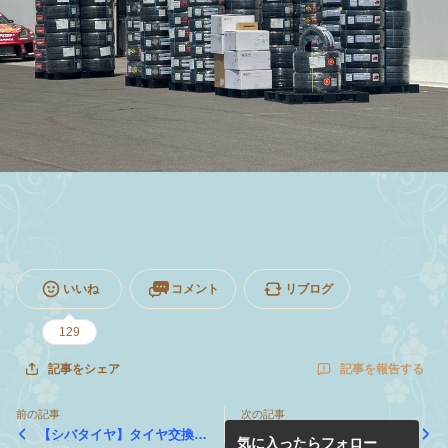
いいね
コメント
リブログ
129
記事を報告する
記事をシェア
前の記事
次の記事
【シバタイヤ】タイヤ交換取
【R31HOUSE】5/19の仕事
気に入ったらフォロー
付店募集中！