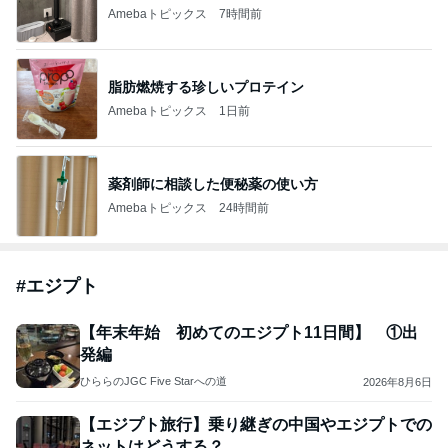
Amebaトピックス
7時間前
脂肪燃焼する珍しいプロテイン
Amebaトピックス
1日前
薬剤師に相談した便秘薬の使い方
Amebaトピックス
24時間前
#
エジプト
【年末年始 初めてのエジプト11日間】 ①出
発編
ひららのJGC Five Starへの道
2026年8月6日
【エジプト旅行】乗り継ぎの中国やエジプトでの
ネットはどうする？