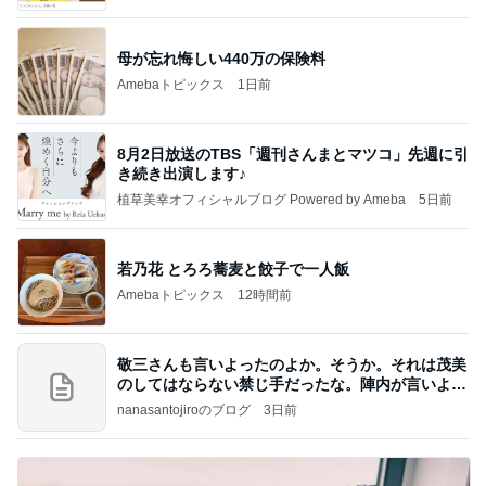
母が忘れ悔しい440万の保険料
Amebaトピックス
1日前
8月2日放送のTBS「週刊さんまとマツコ」先週に引
き続き出演します♪
植草美幸オフィシャルブログ Powered by Ameba
5日前
若乃花 とろろ蕎麦と餃子で一人飯
Amebaトピックス
12時間前
敬三さんも言いよったのよか。そうか。それは茂美
のしてはならない禁じ手だったな。陣内が言いよる
のよ
nanasantojiroのブログ
3日前