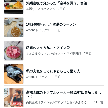
沖縄往復で分かった「余裕を買う」価値
華麗なるスタバマダム
3日前
1杯2000円もした空港のラーメン
Amebaトピックス
1日前
話題のスイカ丸ごとアイス♡
さとみるくのロサンゼルス⇔ハワイ夢日記
7日前
私の真似をしてわざとらしく驚く人
Amebaトピックス
1日前
高橋直純のトラブルメーカー第1167回更新しまし
た！
高橋直純オフィシャルブログ「なおずみぶろぐ」
11日前
Powered by Ameba