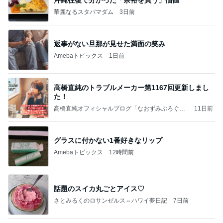
華麗なるスタバマダム
3日前
返事がない旦那が見せた満面の笑み
Amebaトピックス
1日前
高橋直純のトラブルメーカー第1167回更新しまし
た！
高橋直純オフィシャルブログ「なおずみぶろぐ」
11日前
Powered by Ameba
グラスに付かない1番好きなリップ
Amebaトピックス
12時間前
話題のスイカ丸ごとアイス♡
さとみるくのロサンゼルス⇔ハワイ夢日記
7日前