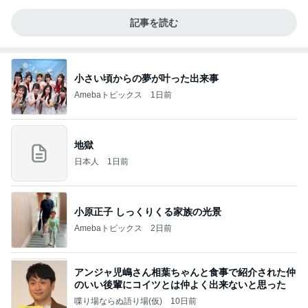
記事を読む
小さい頃からの夢が叶った出来事
Amebaトピックス
1日前
地獄
日本人
1日前
小原正子 しっくりくる家族の光景
Amebaトピックス
2日前
アンジャ児嶋さん相葉ちゃんと食事で紹介された仲
のいい後輩にコイツとは仲よく出来ないと思った
喋り場ならぬ語り場(仮)
10日前