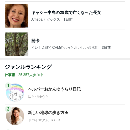
キャシー中島の29歳で亡くなった長女
Amebaトピックス
1日前
開卡
くいしんぼうCAMのもっとおいしい台湾!!!!
3日前
ジャンルランキング
仕事術
25,357人参加中
1
ヘルパーおかんゆうらり日記
ゆらりゆうら
2
新しい地球の歩き方★
ドバイマダム_RYOKO