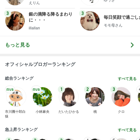
ファッションブログ
えりん
3
3
銀の滴降る降るまわり
毎日笑顔で過ごし
に・・・
モモ母さん
illallan
もっと見る
オフィシャルブロガーランキング
総合ランキング
すべて見る
1
2
3
市川團十郎白
小林麻央
だいたひかる
桃
クロ
猿
急上昇ランキング
すべて見る