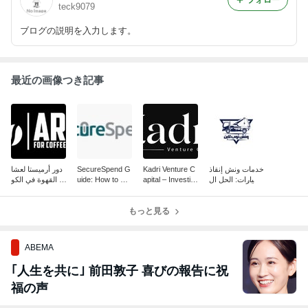
フォロー
teck9079
ブログの説明を入力します。
最近の画像つき記事
دور أرميستا لعشا
SecureSpend G
Kadri Venture C
خدمات ونش إنقاذ
ق القهوة في الكو
uide: How to Ch
apital – Investin
السيارات: الحل ال
يت
eck Your Balanc
g in Innovation,
سريع والموثوق
e
もっと見る
ABEMA
｢人生を共に｣ 前田敦子 喜びの報告に祝
福の声