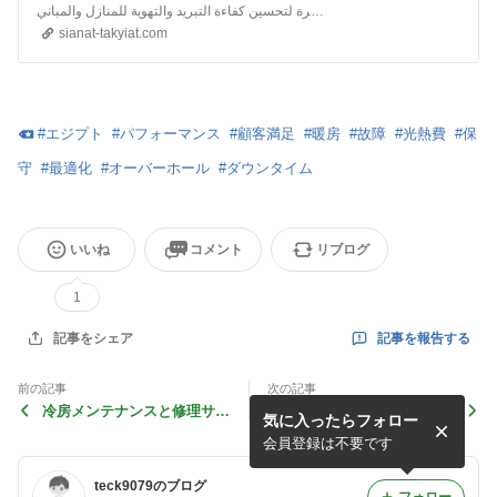
شركة صيانة التكييف متخصصة في تركيب وصيانة أنظمة التكييف بأعلى معايير الجودة. توفر الشركة حلولاً متكاملة ومبتكرة لتحسين كفاءة التبريد والتهوية للمنازل والمباني.
sianat-takyiat.com
#
エジプト
#
パフォーマンス
#
顧客満足
#
暖房
#
故障
#
光熱費
#
保
守
#
最適化
#
オーバーホール
#
ダウンタイム
いいね
コメント
リブログ
1
記事を報告する
記事をシェア
前の記事
次の記事
冷房メンテナンスと修理サー
Discover the Best Gold Det
気に入ったらフォロー
ビス
ectors at BRDetectors
会員登録は不要です
teck9079のブログ