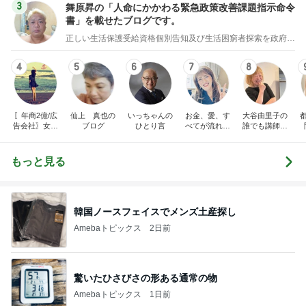
3
舞原昇の「人命にかかわる緊急政策改善課題指示命令
書」を載せたブログです。
正しい生活保護受給資格個別告知及び生活困窮者探索を政府に義務付ける法案制定の為の署名のお願い
4
5
6
7
8
〖年商2億/広
仙上 真也の
いっちゃんの
お金、愛、す
大谷由里子の
告会社〗女社
ブログ
ひとり言
べてが流れ込
誰でも講師ブ
長の仕事術と
んでくる方法
ログ｜感じ
裏日記
❤ SAYURA
て・興味を持
サユラ
って・動く人
もっと見る
づくり
韓国ノースフェイスでメンズ土産探し
Amebaトピックス
2日前
驚いたひさびさの形ある通常の物
Amebaトピックス
1日前