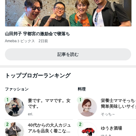
山田邦子 宇都宮の激励会で寝落ち
Amebaトピックス
2日前
記事を読む
トップブロガーランキング
ファッション
料理
1
1
妻です。ママです。女
栄養士ママそっち
です。
簡単美味しいサイ
献立
eri.
そっち～
2
2
40代からの大人カジュ
ゆうき酒場
アルを品良く着こなす
ゆうき