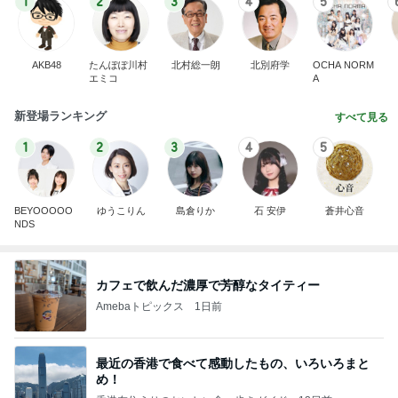
1
2
3
4
5
AKB48
たんぽぽ川村
北村総一朗
北別府学
OCHA NORM
エミコ
A
新登場ランキング
すべて見る
1
2
3
4
5
BEYOOOOO
ゆうこりん
島倉りか
石 安伊
蒼井心音
NDS
カフェで飲んだ濃厚で芳醇なタイティー
Amebaトピックス
1日前
最近の香港で食べて感動したもの、いろいろまと
め！