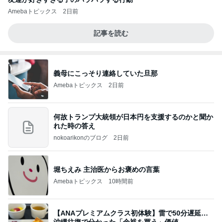
Amebaトピックス
2日前
記事を読む
義母にこっそり連絡していた旦那
Amebaトピックス
2日前
何故トランプ大統領が日本円を支援するのかと聞か
れた時の答え
nokoarikonのブログ
2日前
堀ちえみ 主治医からお褒めの言葉
Amebaトピックス
10時間前
【ANAプレミアムクラス初体験】雷で50分遅延…
沖縄往復で分かった「余裕を買う」価値