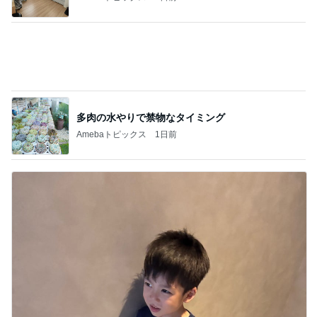
アイスクリーム～✨ + 水出しダージリン
3
ロンドンあれこれ
早いな…お帰りが…
4
ロンドンあれこれ
やる気
5
ロンドンあれこれ
このジャンルの記事をもっと見る