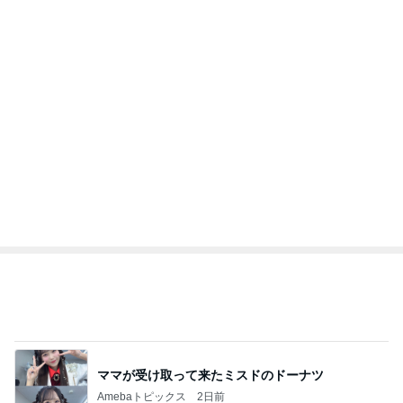
映画の前にワクワクする腹ごしらえ
Amebaトピックス
1日前
記事を読む
オフィシャルブロガーランキング
総合ランキング
すべて見る
1
2
3
市川團十郎白
小林麻央
だいたひかる
桃
クロ
猿