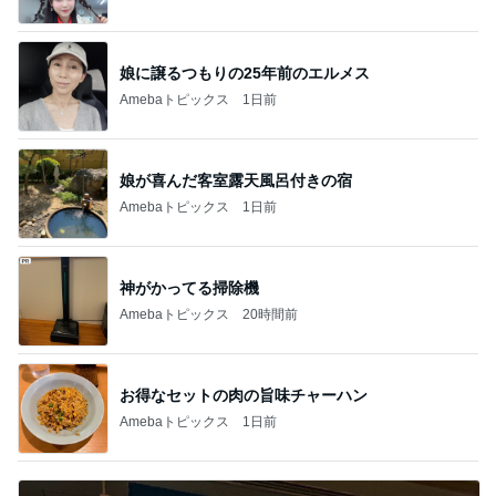
急上昇ランキング
すべて見る
1
2
3
4
5
デーモン閣下
片岡愛之助
林下清志(ビッ
沢田聖子
金沢克彦
グダディ)
新登場ランキング
すべて見る
1
2
3
4
5
BEYOOOOO
島倉りか
ゆうこりん
石 安伊
蒼井心音
NDS
芸能人・有名人ブログ TOPへ
レジェンド松下のなんでもプレゼン！
Amebaトピックス
20時間前