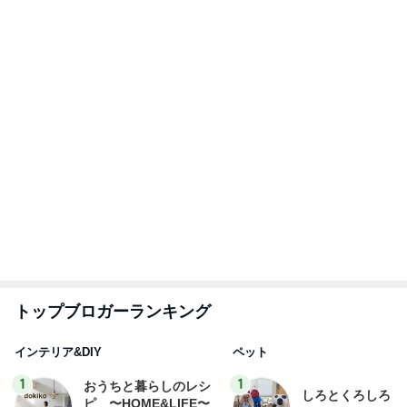
たまねぎ
yuki (ドキ子）
2
2
ほんとうに必要な物し
母さんは今日も世
か持たない暮らし◆Ke
やく
ep Life Simple◆〜イ
yukiko
藤緒 ミルカ
ンテリアのきろく〜
3
3
１００均・カルディ大
白柴 『きなこ』 
好き！食いしん坊☆き
楽ブログ
らりん☆のブログ
☆きらりん☆
ひろ☆みき
もっと見る
ママが受け取って来たミスドのドーナツ
Amebaトピックス
2日前
娘に譲るつもりの25年前のエルメス
Amebaトピックス
1日前