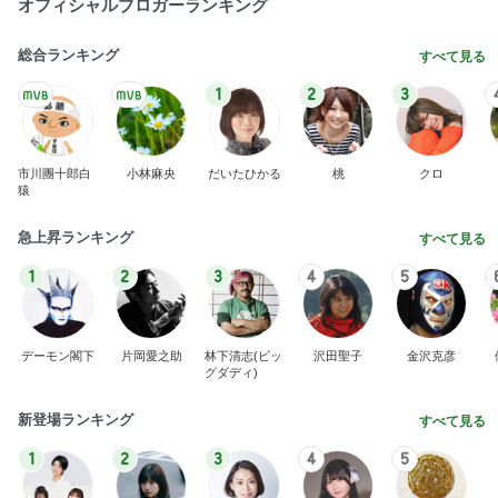
お出かけ中の車窓から撮った空
Amebaトピックス
1日前
記事を読む
山椒ご飯と豆腐と野菜の味噌汁
Amebaトピックス
1日前