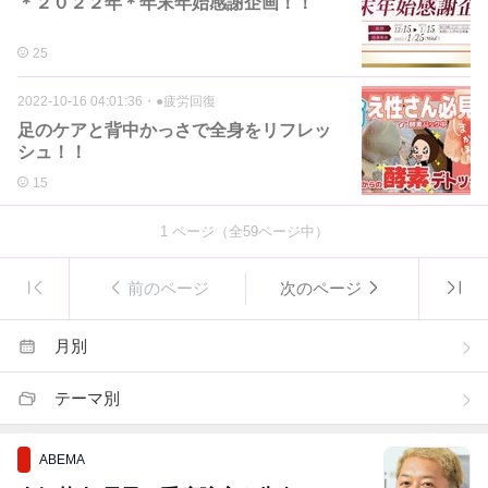
＊２０２２年＊年末年始感謝企画！！
25
2022-10-16 04:01:36
・
●疲労回復
足のケアと背中かっさで全身をリフレッ
シュ！！
15
1
ページ（全
59
ページ中）
前のページ
次のページ
月別
テーマ別
ABEMA