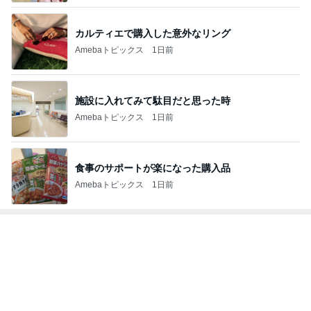
カルティエで購入した意外なリング
Amebaトピックス
1日前
施設に入れてみて駄目だと思った時
Amebaトピックス
1日前
食事のサポートが楽になった購入品
Amebaトピックス
1日前
トップブロガーランキング
インテリア&DIY
ペット
1
1
おうちと暮らしのレシ
しろとくろしろ
ピ 〜HOME&LIFE〜