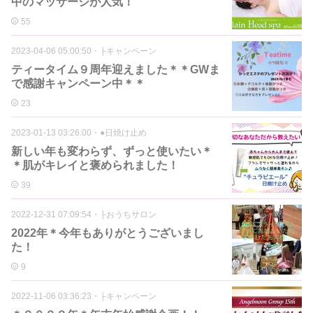
中のマッサージが人気！
55
2023-04-06 05:00:50
・
├キャンペーン
ティータイム９周年迎えました＊＊GWま
で感謝キャンペーン中＊＊
23
2023-01-13 03:26:00
・
●日焼け止め
新しい年も変わらず、ずっと使いたい＊
＊肌がキレイと褒められました！
39
2022-12-31 07:09:54
・
├おうちサロン
2022年＊今年もありがとうございまし
た！
9
2022-11-06 03:36:23
・
├キャンペーン