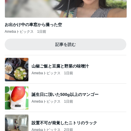
薬剤師に相談した便秘薬の使い方
Amebaトピックス
1日前
記事を読む
綺麗に使ってくれた大家さんの言葉
Amebaトピックス
1日前
ジャンル人気記事ランキング
ヨーロッパからお届け
ゲームフェアの犬鳥馬
1
スコットランドひきこもり日記
晩ごはん～✨ わーい、サボテンの実
2
ロンドンあれこれ