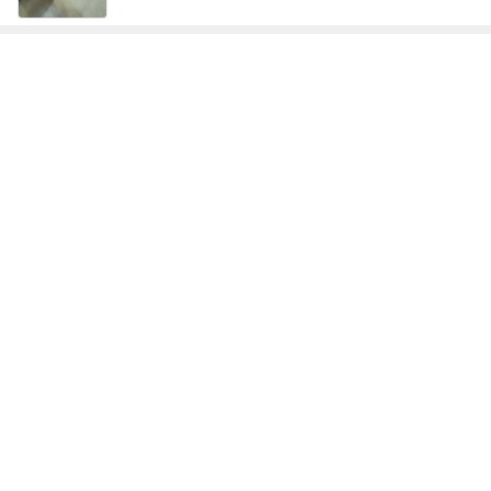
前髪ぺたんがすぐ復活するやり方
Amebaトピックス
1日前
アグネス ベジタリアンピザを発見
Amebaトピックス
1日前