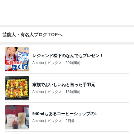
だいた 調節できる便利な短パン
Amebaトピックス
1日前
記事を読む
早くも完走した11店舗の購入品
Amebaトピックス
1日前
夫より大きい弁当箱を選んだ小1息子
Amebaトピックス
1日前
旦那様の言葉が今の私の救い
Amebaトピックス
1日前