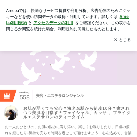
お肌が弱くても安心＊海老名駅から徒歩10分＊癒されつつ美
肌を目指す＊フェイシャル、カッサ 、ブライダルエステサロ
アプリをダウンロードして
ブログの更新通知
を受け取りまし
開く
ンのティータイム
ょう。
ranking
美容・エステサロンジャンル
558
お肌が弱くても安心＊海老名駅から徒歩10分＊癒され
つつ美肌を目指す＊フェイシャル、カッサ 、ブライダ
ルエステサロンのティータイム
お一人おひとりの、お肌の悩みに寄り添い、楽しくお喋りしたり、日頃の疲
れを癒したり♪気持ち安らぐ時間を過ごして頂けますよう…心を込めて、営業