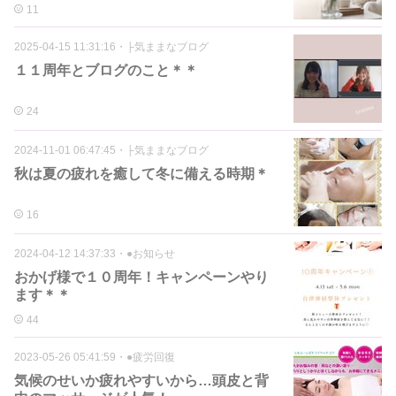
11
2025-04-15 11:31:16
・
├気ままなブログ
１１周年とブログのこと＊＊
24
2024-11-01 06:47:45
・
├気ままなブログ
秋は夏の疲れを癒して冬に備える時期＊
16
2024-04-12 14:37:33
・
●お知らせ
おかげ様で１０周年！キャンペーンやり
ます＊＊
44
2023-05-26 05:41:59
・
●疲労回復
気候のせいか疲れやすいから…頭皮と背