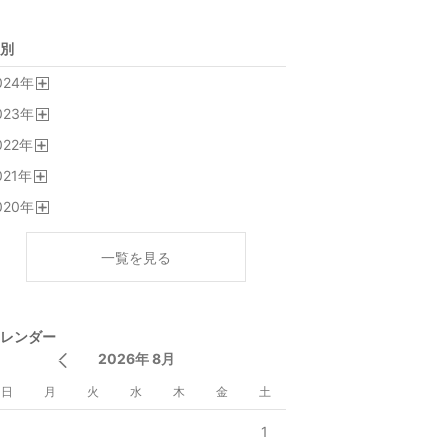
別
024
年
開
023
年
く
開
022
年
く
開
021
年
く
開
020
年
く
開
く
一覧を見る
レンダー
2026年 8月
日
月
火
水
木
金
土
1