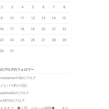
2
3
4
5
6
7
8
9
10
11
12
13
14
15
16
17
18
19
20
21
22
23
24
25
26
27
28
29
30
31
のブログのフォロワー
amadaman138のブログ
メとバス釣り日記
asstime60のブログ
ex5610のブログ
９０％オフ ◆１円 ペルシャ絨毯◆ ギャ