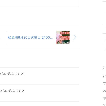
ビュー️
桧原湖6月20日火曜日 2400g BIG FISH 6月21日水曜日 死ぬほど釣れた
こ
いつもの処ふじもと
y
ウ
b
いつもの処ふじもと
q