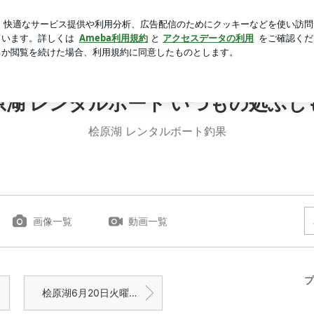
入りの手帳
芸能人ブログ
人気ブログ
新規登録
ログ
レンタルボート いつもの処ふじもと
原湖 レンタルボート いつもの処ふじ
桧原湖 レンタルボート釣果
画像一覧
動画一覧
プ
桧原湖6月20日火曜日 2400g BIG FISH 6月21日水曜日 死ぬほど釣れた