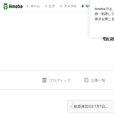
毎年楽しみなお気に
ホーム
ピグ
アメブロ
6月11日の分YouTubeと本日6月30日の釣果です | 桧原湖 
桧
ブログトップ
記事一覧
桧原湖2023.7月1日土曜日釣果インタビュー️