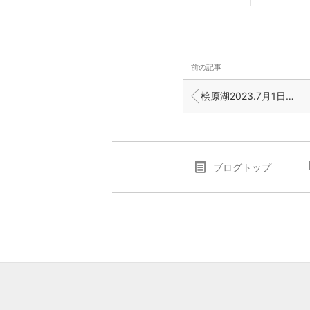
前の記事
桧原湖2023.7月1日土曜日釣果インタビュー️
ブログトップ