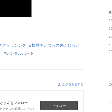
月
2
2
2
2
スフィッシング
#桧原湖いつもの処ふじもと
2
ド
#レンタルボート
カ
記事を報告する
と
さんをフォロー
フォロー
アクセスが簡単になります