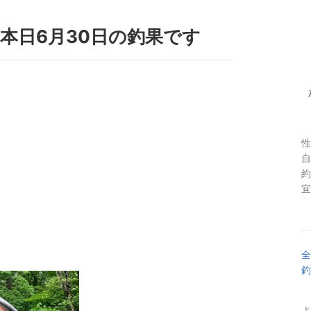
eと本日6月30日の釣果です
性
自
約
宜
全
釣
よ