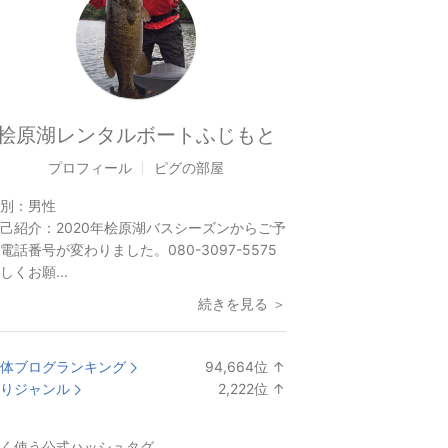
桧原湖レンタルボートふじもと
プロフィール
ピグの部屋
別：
男性
己紹介：
2020年桧原湖バスシーズンからご予
電話番号が変わりました。080-3097-5575
しくお願...
続きを見る ＞
体ブログランキング
94,664
位
↑
ラ
りジャンル
2,222
位
↑
ン
ラ
キ
ン
く使う公式ハッシュタグ
ン
キ