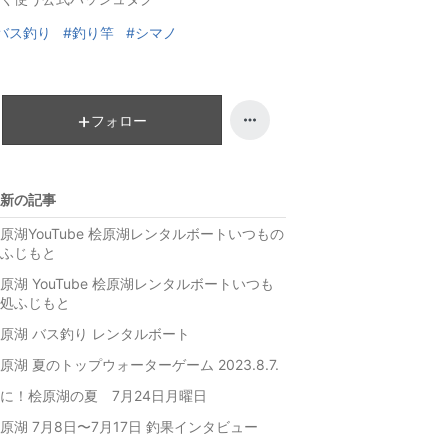
グ
ン
バス釣り
#釣り竿
#シマノ
上
グ
昇
上
昇
フォロー
新の記事
原湖YouTube 桧原湖レンタルボートいつもの
ふじもと
原湖 YouTube 桧原湖レンタルボートいつも
処ふじもと
原湖 バス釣り レンタルボート
原湖 夏のトップウォーターゲーム 2023.8.7.
に！桧原湖の夏 7月24日月曜日
原湖 7月8日〜7月17日 釣果インタビュー