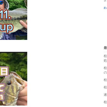
#
最
桧
処
桧
の
桧
桧
遂
桧