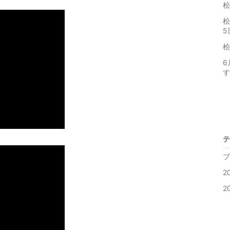
桧
桧
5
桧
6
す
テ
ブ
2
2