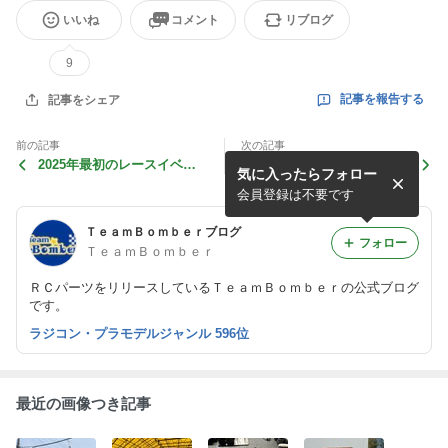
いいね
コメント
リブログ
9
記事を報告する
記事をシェア
前の記事
次の記事
2025年最初のレースイベン
TeamBomber & プロケミ C
気に入ったらフォロー
ト開催決定！
UP in SIROサーキット 開催
決定！
会員登録は不要です
ＴｅａｍＢｏｍｂｅｒブログ
フォロー
ＴｅａｍＢｏｍｂｅｒ
ＲＣパーツをリリースしているＴｅａｍＢｏｍｂｅｒの公式ブログ
です。
ラジコン・プラモデルジャンル 596位
最近の画像つき記事