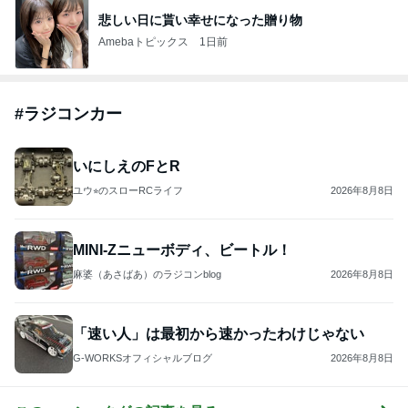
悲しい日に貰い幸せになった贈り物
Amebaトピックス
1日前
#
ラジコンカー
いにしえのFとR
ユウ⭐︎のスローRCライフ
2026年8月8日
MINI-Zニューボディ、ビートル！
麻婆（あさばあ）のラジコンblog
2026年8月8日
「速い人」は最初から速かったわけじゃない
G-WORKSオフィシャルブログ
2026年8月8日