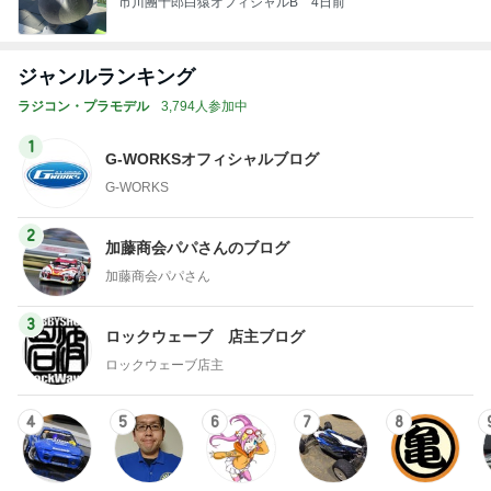
市川團十郎白猿オフィシャルB
4日前
ジャンルランキング
ラジコン・プラモデル
3,794人参加中
1
G-WORKSオフィシャルブログ
G-WORKS
2
加藤商会パパさんのブログ
加藤商会パパさん
3
ロックウェーブ 店主ブログ
ロックウェーブ店主
4
5
6
7
8