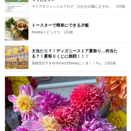
マリアオフィシャルブログ「ひむかの風にさそわれ
2日前
て」Powered by Ameba
トースターで簡単にできる夕飯
Amebaトピックス
1日前
大当たり？！ディズニーストア夏祭り…何当た
る？！夏祭りくじに挑戦！！！
高校生Dヲタ Ꭰ-ᎮꭵꭹꭴのDisneyにっき！！✎ܚ
13日前