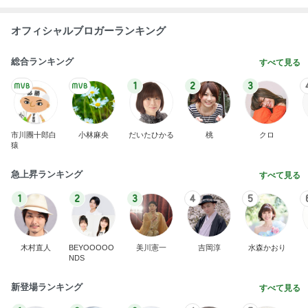
オフィシャルブロガーランキング
総合ランキング
すべて見る
1
2
3
市川團十郎白
小林麻央
だいたひかる
桃
クロ
猿
急上昇ランキング
すべて見る
1
2
3
4
5
木村直人
BEYOOOOO
美川憲一
吉岡淳
水森かおり
NDS
新登場ランキング
すべて見る