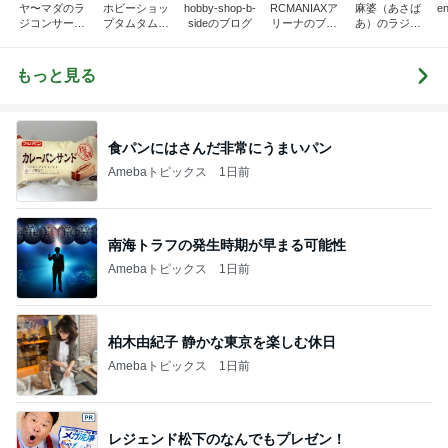
ヤ〜マダのラ
ホビーショッ
hobby-shop-b-
RCMANIAXア
麻婆（あさば
e
ジコンサーキ
プタムタム千
sideのブログ
リーナのブロ
あ）のラジコ
ット奮闘記
葉店のブログ
グ
ンblog
もっと見る
食パンにはさんだ非常にうまいパン
Amebaトピックス
1日前
南海トラフの発生時期が早まる可能性
Amebaトピックス
1日前
柏木由紀子 静かな東京を楽しむ休日
Amebaトピックス
1日前
レジェンド松下のなんでもプレゼン！