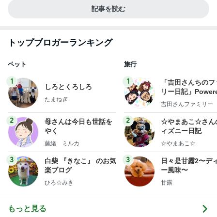
記事を読む
トップブロガーランキング
ペット
旅行
1
1
「吉田さんちのフ
しろとくろしろ
リー日記」Powere
たまねぎ
y Ameba 吉田さ
吉田さんファミリー
ミリーオフィシャ
ログ
2
2
母さんは今日も世話を
☆やまあこ☆さん
やく
ィズニー日記
藤緒 ミルカ
☆やまあこ☆
3
3
白柴 『きなこ』 のお気
日々是甘露2〜デ
楽ブログ
ー風味〜
ひろ☆みき
甘露
もっと見る