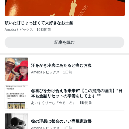
頂いた甘じょっぱくて大好きなお土産
Amebaトピックス
16時間前
記事を読む
汗をかき冷房にあたると痛むお腹
Amebaトピックス
1日前
㊗️喜びを分け合える未来❣️”【この混沌の理由】”⽇
本も⾦融リセットの準備をしてます ””
あいすくりーむ『めるころ』
1時間前
彼の理想は都合のいい専属家政婦
Amebaトピックス
1日前