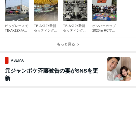
ビッグレースで
TB-AK12X最新
TB-AK12X最新
ボンバーカップ
TB-AK12Xが躍
セッティング情
セッティング情
2026 in RCマニ
動！
報！
報！
アックスアリー
ナ 開催レポート
もっと見る
ABEMA
元ジャンポケ斉藤被告の妻がSNSを更
新