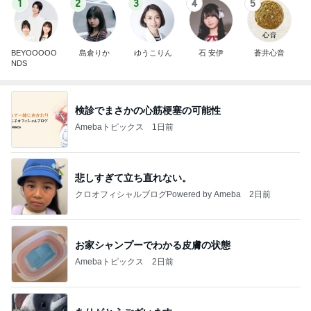
1
2
3
4
5
BEYOOOOO
島倉りか
ゆうこりん
石 安伊
蒼井心音
NDS
検診でまさかの心筋梗塞の可能性
Amebaトピックス
1日前
悲しすぎて立ち直れない。
クロオフィシャルブログPowered by Ameba
2日前
お家シャンプーでわかる皮膚の状態
Amebaトピックス
2日前