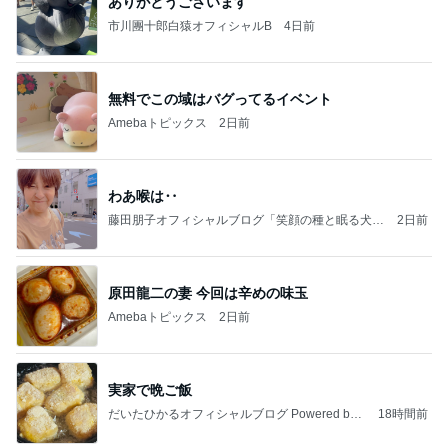
ありがとうございます
市川團十郎白猿オフィシャルB
4日前
無料でこの域はバグってるイベント
Amebaトピックス
2日前
わあ喉は‥
藤田朋子オフィシャルブログ「笑顔の種と眠る犬」
2日前
Powered by Ameba
原田龍二の妻 今回は辛めの味玉
Amebaトピックス
2日前
実家で晩ご飯
だいたひかるオフィシャルブログ Powered by
18時間前
Ameba