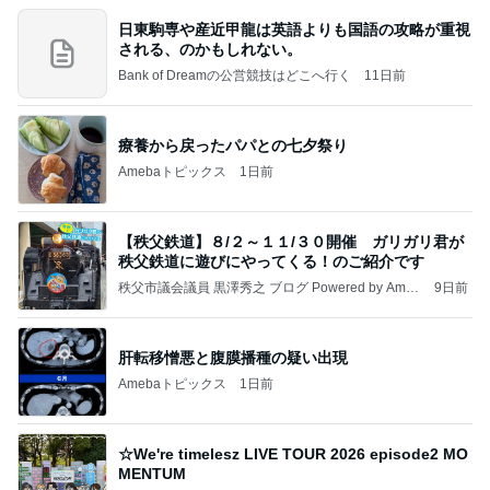
日東駒専や産近甲龍は英語よりも国語の攻略が重視
される、のかもしれない。
Bank of Dreamの公営競技はどこへ行く
11日前
療養から戻ったパパとの七夕祭り
Amebaトピックス
1日前
【秩父鉄道】８/２～１１/３０開催 ガリガリ君が
秩父鉄道に遊びにやってくる！のご紹介です
秩父市議会議員 黒澤秀之 ブログ Powered by Ameb
9日前
a
肝転移憎悪と腹膜播種の疑い出現
Amebaトピックス
1日前
☆We're timelesz LIVE TOUR 2026 episode2 MO
MENTUM