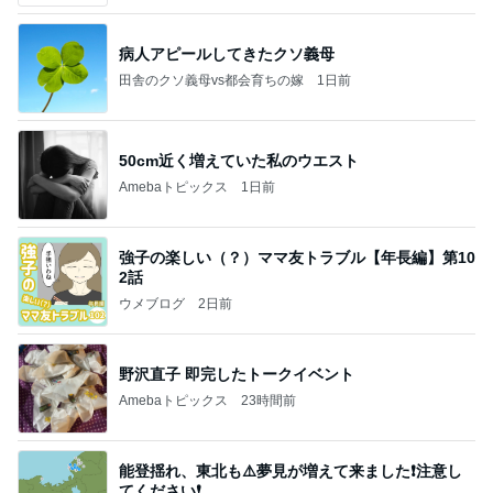
病人アピールしてきたクソ義母
田舎のクソ義母vs都会育ちの嫁
1日前
50cm近く増えていた私のウエスト
Amebaトピックス
1日前
強子の楽しい（？）ママ友トラブル【年長編】第10
2話
ウメブログ
2日前
野沢直子 即完したトークイベント
Amebaトピックス
23時間前
能登揺れ、東北も⚠️夢見が増えて来ました❗️注意し
てください❗️