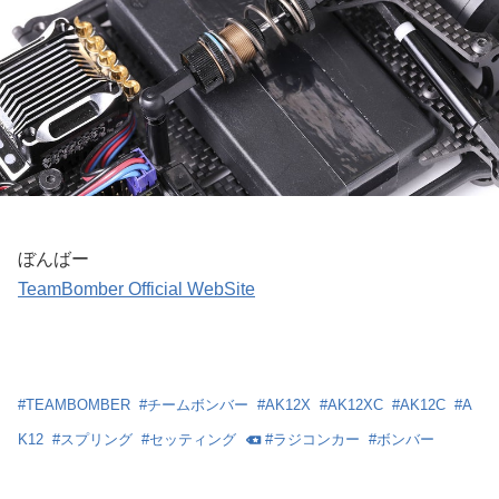
ぼんばー
TeamBomber Official WebSite
#
TEAMBOMBER
#
チームボンバー
#
AK12X
#
AK12XC
#
AK12C
#
A
K12
#
スプリング
#
セッティング
#
ラジコンカー
#
ボンバー