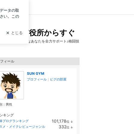
イン
すぐ
さいたま市役所からすぐ
い、続けたい…そんなあなたを全力サポート♪格闘技
フィール
SUN GYM
プロフィール
｜
ピグの部屋
別：
男性
ンキング
101,178
体ブログランキング
位
↓
ラ
332
スメ・メイクレビュージャンル
位
↓
ン
ラ
キ