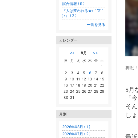
試合情報 ( 9 )
『人は変われる☆( ´ ▽ `
)ﾉ』 ( 2 )
一覧を見る
カレンダー
<<
8月
>>
日
月
火
水
木
金
土
1
押忍！
2
3
4
5
6
7
8
9
10
11
12
13
14
15
16
17
18
19
20
21
22
5月
23
24
25
26
27
28
29
「今
30
31
そん
しょ
月別
2026年08月 ( 1 )
2026年07月 ( 2 )
最近