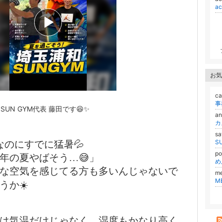
a
お気
ca
事
SUN GYM代表 藤田です😆✨
an
カ
s
S
なのにすでに猛暑💦
p
年の夏やばそう…😅」
な空気を感じてる方も多いんじゃないで
me
うか☀️
は気温だけじゃなく、湿度もかなり高く