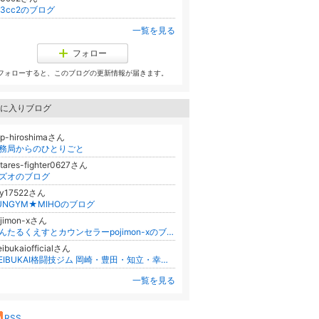
c3cc2のブログ
一覧を見る
フォロー
フォローすると、このブログの更新情報が届きます。
に入りブログ
p-hiroshimaさん
務局からのひとりごと
tares-fighter0627さん
ズオのブログ
ay17522さん
UNGYM★MIHOのブログ
ojimon-xさん
めんたるくえすとカウンセラーpojimon-xのブログ
ibukaiofficialさん
MEIBUKAI格闘技ジム 岡崎・豊田・知立・幸田 Ofiicial Blog
一覧を見る
RSS