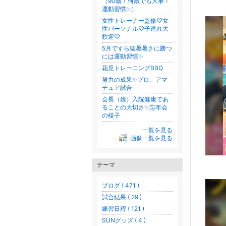
（90歳！何歳でも大事！
運動習慣✨）
女性トレーナー監修♡女
性パーソナル♡子連れ大
歓迎♡
5月ですら猛暑暑さに勝つ
には運動習慣✨
花見トレーニングBBQ
努力の成果✨プロ、アマ
チュア試合
会長（娘）入院健康であ
ることの大切さ✨忘年会
の様子
一覧を見る
画像一覧を見る
テーマ
ブログ ( 471 )
試合結果 ( 29 )
練習日程 ( 121 )
SUNグッズ ( 4 )