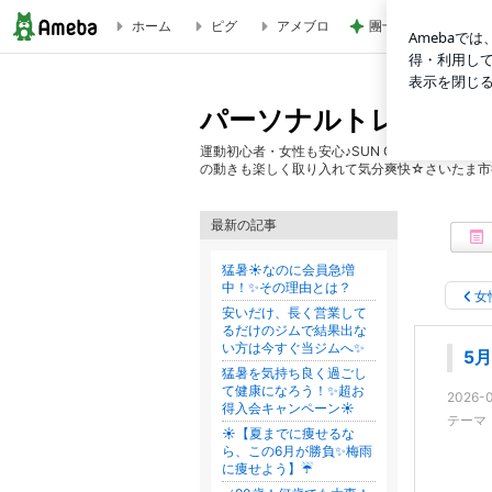
ホーム
ピグ
アメブロ
團十郎 癒しになっ
5月ですら猛暑暑さに勝つには運動習慣✨ | パーソナルトレーニ
パーソナルトレーニング
運動初心者・女性も安心♪SUN GYMは一人ひ
の動きも楽しく取り入れて気分爽快☆さいたま市
最新の記事
猛暑☀️なのに会員急増
中！✨その理由とは？
女
安いだけ、長く営業して
るだけのジムで結果出な
い方は今すぐ当ジムへ✨
5
猛暑を気持ち良く過ごし
て健康になろう！✨超お
2026-0
得入会キャンペーン☀️
テーマ
☀️【夏までに痩せるな
ら、この6月が勝負✨梅雨
に痩せよう】☔️