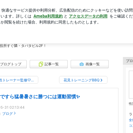
た日本の自然
芸能人ブログ
人気ブログ
新規登録
ログ
ング キックボクシング SUNGYM⭐︎浦和さいたま市役所から
 キックボクシング SUNGYM⭐︎浦和
とりに合わせたパーソナルトレーニング専門ジムです！引き締めたい、体力をつけた
役所すぐ隣・タバタビル2F！
プロ
ブログトップ
記事一覧
画像一覧
性トレーナー監修♡…
花見トレーニングBBQ
月ですら猛暑暑さに勝つには運動習慣✨
性
5-31 02:13:44
：
ブログ
ラ
全
コ