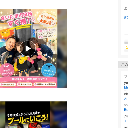
よ
#
この
フ
yo
b
cl
わ
s
B
7
エ
a