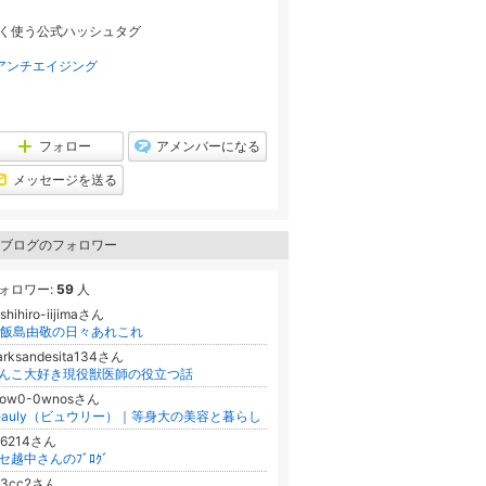
ン
ン
キ
グ
く使う公式ハッシュタグ
ン
下
グ
降
下
アンチエイジング
降
フォロー
アメンバーになる
メッセージを送る
ブログのフォロワー
ォロワー:
59
人
shihiro-iijimaさん
h飯島由敬の日々あれこれ
arksandesita134さん
んこ大好き現役獣医師の役立つ話
now0-0wnosさん
eauly（ビュウリー）｜等身大の美容と暮らし
46214さん
セ越中さんのﾌﾞﾛｸﾞ
c3cc2さん