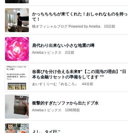
かっちちちちが来てくれた！おしゃれなものを持っ
て！
桃オフィシャルブログ Powered by Ameba
10日前
肩代わり出来ない小さな地震の噂
Amebaトピックス
2日前
㊗️喜びを分け合える未来❣️”【この混沌の理由】”⽇
本も⾦融リセットの準備をしてます ””
あいすくりーむ『めるころ』
44分前
衝撃的すぎたソファから出たドブ水
Amebaトピックス
10時間前
よし、タイ行こ