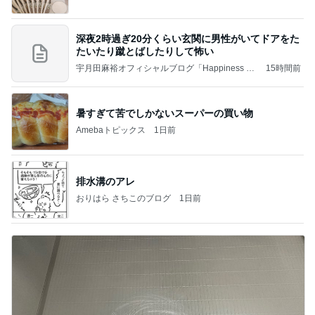
深夜2時過ぎ20分くらい玄関に男性がいてドアをた
たいたり蹴とばしたりして怖い
宇月田麻裕オフィシャルブログ「Happiness Fa
15時間前
ctory」Powered by Ameba
暑すぎて苦でしかないスーパーの買い物
Amebaトピックス
1日前
排水溝のアレ
おりはら さちこのブログ
1日前