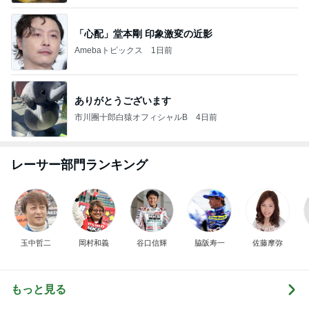
「心配」堂本剛 印象激変の近影
Amebaトピックス
1日前
ありがとうございます
市川團十郎白猿オフィシャルB
4日前
レーサー部門ランキング
玉中哲二
岡村和義
谷口信輝
脇阪寿一
佐藤摩弥
もっと見る