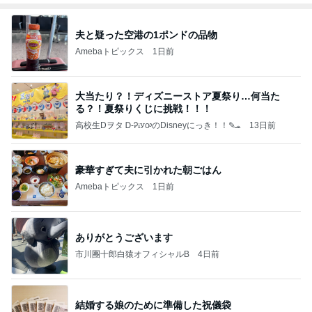
夫と疑った空港の1ポンドの品物
Amebaトピックス
1日前
大当たり？！ディズニーストア夏祭り…何当た
る？！夏祭りくじに挑戦！！！
高校生Dヲタ Ꭰ-ᎮꭵꭹꭴのDisneyにっき！！✎ܚ
13日前
豪華すぎて夫に引かれた朝ごはん
Amebaトピックス
1日前
ありがとうございます
市川團十郎白猿オフィシャルB
4日前
結婚する娘のために準備した祝儀袋