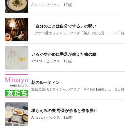
Amebaトピックス
1日前
「自分のことは自分でする」の呪い
ワタナベ薫オフィシャルブログ「美人になる方
11日前
法」Powered by Ameba
いるかやかめに手足が生えた娘の絵
Amebaトピックス
1日前
朝のルーティン
渡辺美奈代オフィシャルブログ「Minayo Land」P
2日前
owered by Ameba
堀ちえみの夫 野菜が余ると作る豚汁
Amebaトピックス
1日前