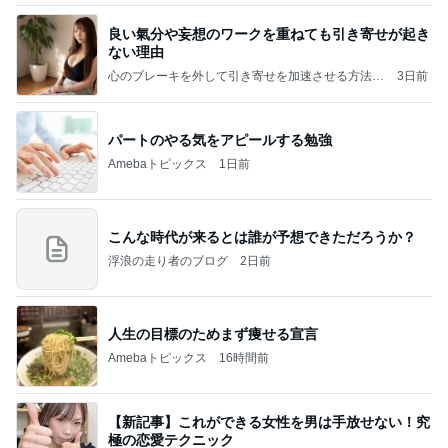
良い氣分や妄想のワークを重ねても引き寄せが起き
ない理由
心のブレーキを外して引き寄せを加速させる方法：
3日前
引き寄せ研究所
パートのやる気をアピールする勉強
Amebaトピックス
1日前
こんな時代が来るとは誰が予想できただろうか？
浮浪の走り者のブログ
2日前
人生の目標のためまず痩せる宣言
Amebaトピックス
16時間前
【新記事】これができる女性を男は手放せない！究
極の恋愛テクニック