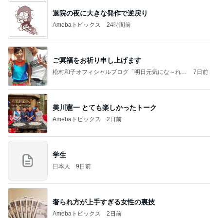
退院の夜に大きな発作で逆戻り
Amebaトピックス
24時間前
ご冥福をお祈り申し上げます
松村和子オフィシャルブログ「明日元気にな～れ」
7日前
Powered by Ameba
美川憲一 とても楽しかったトーク
Amebaトピックス
2日前
学生
日本人
9日前
奢られ方が上手すぎる女性の裏技
Amebaトピックス
2日前