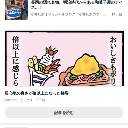
長岡の隠れ名物。明治時代からある和菓子屋のアイ
ス…！
小林礼奈オフィシャルブログ「小林礼奈のブーブ
14日前
ーブログ」Powered by Ameba
居心地の良さが倍以上になった接客
Amebaトピックス
2日前
記事を読む