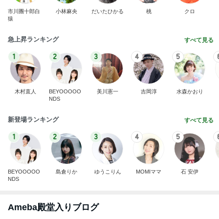
市川團十郎白
小林麻央
だいたひかる
桃
クロ
猿
急上昇ランキング
すべて見る
1
2
3
4
5
木村直人
BEYOOOOO
美川憲一
吉岡淳
水森かおり
NDS
新登場ランキング
すべて見る
1
2
3
4
5
BEYOOOOO
島倉りか
ゆうこりん
MOMIママ
石 安伊
NDS
Ameba殿堂入りブログ