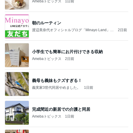
Amebaトピックス
1日前
朝のルーティン
渡辺美奈代オフィシャルブログ「Minayo Land」P
2日前
owered by Ameba
小学生でも簡単にお片付けできる収納
Amebaトピックス
2日前
義母も義妹もクズすぎる！
義実家3世代同居やめました。
1日前
完成間近の新居での介護と同居
Amebaトピックス
1日前