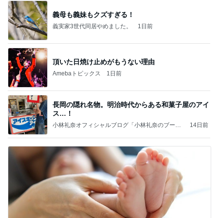
義母も義妹もクズすぎる！
義実家3世代同居やめました。
1日前
頂いた日焼け止めがもうない理由
Amebaトピックス
1日前
長岡の隠れ名物。明治時代からある和菓子屋のアイ
ス…！
小林礼奈オフィシャルブログ「小林礼奈のブーブ
14日前
ーブログ」Powered by Ameba