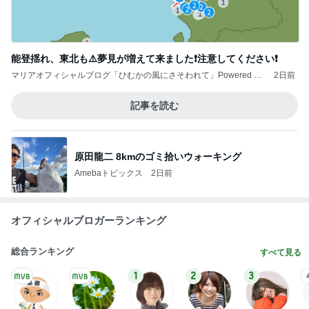
能登揺れ、東北も⚠️夢見が増えて来ました❗️注意してください❗️
マリアオフィシャルブログ「ひむかの風にさそわれて」Powered by
2日前
Ameba
記事を読む
原田龍二 8kmのゴミ拾いウォーキング
Amebaトピックス
2日前
オフィシャルブロガーランキング
総合ランキング
すべて見る
1
2
3