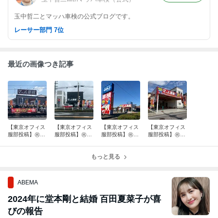
玉中哲二とマッハ車検の公式ブログです。
レーサー部門 7位
最近の画像つき記事
【東京オフィス
【東京オフィス
【東京オフィス
【東京オフィス
服部投稿】㊗️㊗️
服部投稿】㊗️マ
服部投稿】㊗️マ
服部投稿】㊗️マ
マッハ車検 小
ッハ車検 奈良
ッハ車検 伊賀
ッハ車検 安芸
倉宇治店、松本
西ノ京店グラン
上野中瀬インタ
高田吉田店グラ
島内店オープ
ドオープン‼️
もっと見る
ー店 オープン
ンドオープン‼️
ン‼️
ABEMA
2024年に堂本剛と結婚 百田夏菜子が喜
びの報告