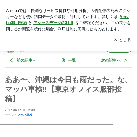
ああ〜、沖縄は今日も雨だった。な、マッハ車検‼️【東京オフ
ィス服部投稿】 | 玉中哲二「DRIVER'S BLOG」withマッハ車
アプリをダウンロードして
ブログの更新通知
を受け取りまし
開く
検
ょう。
玉中哲二「DRIVER'S BLOG」withマッハ車
フォロー
検
前の記事へ
一覧
次の記事へ
ああ〜、沖縄は今日も雨だった。な、
マッハ車検‼️【東京オフィス服部投
稿】
2017-06-15 11:25:09
テーマ：
マッハ車検