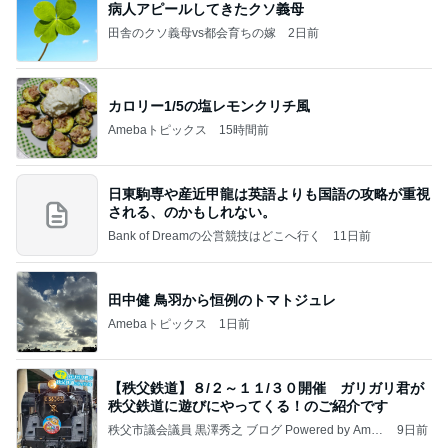
病人アピールしてきたクソ義母
田舎のクソ義母vs都会育ちの嫁
2日前
カロリー1/5の塩レモンクリチ風
Amebaトピックス
15時間前
日東駒専や産近甲龍は英語よりも国語の攻略が重視
される、のかもしれない。
Bank of Dreamの公営競技はどこへ行く
11日前
田中健 鳥羽から恒例のトマトジュレ
Amebaトピックス
1日前
【秩父鉄道】８/２～１１/３０開催 ガリガリ君が
秩父鉄道に遊びにやってくる！のご紹介です
秩父市議会議員 黒澤秀之 ブログ Powered by Ameb
9日前
a