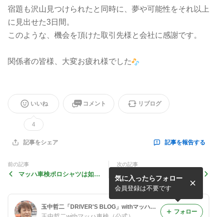
宿題も沢山見つけられたと同時に、夢や可能性をそれ以上
に見出せた3日間。
このような、機会を頂けた取引先様と会社に感謝です。
関係者の皆様、大変お疲れ様でした
いいね
コメント
リブログ
4
記事を報告する
記事をシェア
前の記事
次の記事
マッハ車検ポロシャツは如何
沖縄ゴルフなマッハ車検
気に入ったらフォロー
❓【マッハ東京オフィス服部
❗️【東京オフィス服部投稿】
投稿】
会員登録は不要です
玉中哲二「DRIVER'S BLOG」withマッハ車検
フォロー
玉中哲二withマッハ車検（公式）