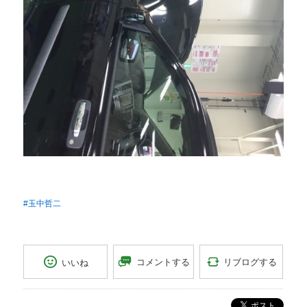
#玉中哲二
リブログする
コメントする
いいね
ポスト