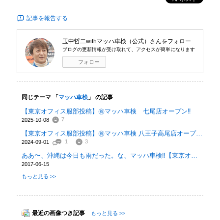
記事を報告する
玉中哲二withマッハ車検（公式）
さんをフォロー
ブログの更新情報が受け取れて、アクセスが簡単になります
フォロー
同じテーマ 「
マッハ車検
」 の記事
【東京オフィス服部投稿】㊗️マッハ車検 七尾店オープン‼️
7
2025-10-08
【東京オフィス服部投稿】㊗️マッハ車検 八王子高尾店オープンです‼️
1
3
2024-09-01
ああ〜、沖縄は今日も雨だった。な、マッハ車検‼️【東京オフィス服部投稿】
2017-06-15
もっと見る >>
最近の画像つき記事
もっと見る >>