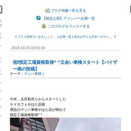
ブログ画像一覧を見る
【限定公開】アメンバー記事一覧
マ
内
このブログをフォローする
ッ
プラス思考でいきましょう！マッハ車検【東京オフィス服部投稿】
|
記事一覧
|
攻めも守りも日本一のマッハ車検です！【東京オフィス服部投稿】
オ
ッ
2016-10-25 10:52:16
ッ
祝❗️指定工場資格取得^ ^立会い車検スタート【バイザ
ド
ー南の投稿】
ッ
テーマ：
マッハ車検
ー
ッ
ッ
ッ
今年、元旦初売りからスタートした
ケイカフェやはた店様
マ
併設のマッハ車検やはた店が晴れて
指定工場資格取得^ ^
ハ