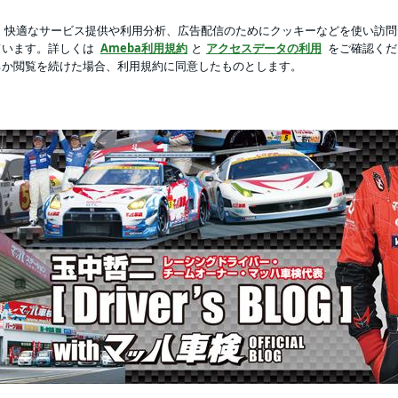
られた映画
新規登録
ログ
芸能人ブログ
人気ブログ
 玉中哲二「DRIVER'S BLOG」withマッハ車検