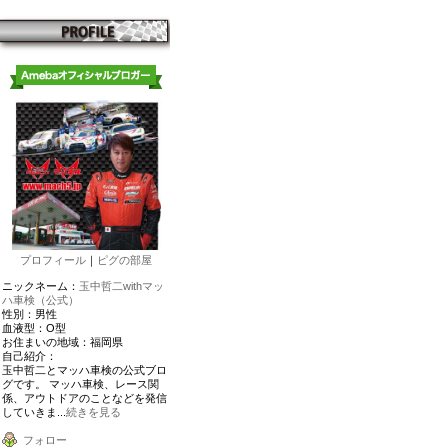
プロフィール
｜
ピグの部屋
ニックネーム：
玉中哲二withマッ
ハ車検（公式）
性別：
男性
血液型：
O型
お住まいの地域：
福岡県
自己紹介：
玉中哲二とマッハ車検の公式ブロ
グです。 マッハ車検、レース関
係、アウトドアのことなどを発信
していきま...
続きを見る
フォロー