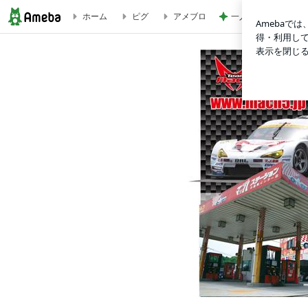
一人で観て考えさせ
ホーム
ピグ
アメブロ
祝❗️指定工場資格取得^ ^立会い車検スタート【バイザー南の投稿】 |