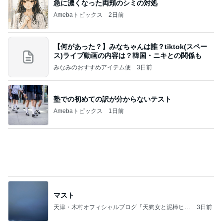
急に濃くなった両頬のシミの対処
Amebaトピックス
2日前
【何があった？】みなちゃんは誰？tiktok(スペー
ス)ライブ動画の内容は？韓国・ニキとの関係も
みなみのおすすめアイテム便
3日前
塾での初めての訳が分からないテスト
Amebaトピックス
1日前
マスト
天津・木村オフィシャルブログ「天狗女と泥棒ヒゲ
3日前
男」Powered by Ameba