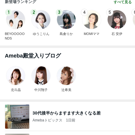
新登場ランキング
すべて見る
1
2
3
4
5
BEYOOOOO
ゆうこりん
島倉りか
MOMIママ
石 安伊
NDS
Ameba殿堂入りブログ
北斗晶
中川翔子
辻希美
30代後半からますます大きくなる差
Amebaトピックス
1日前