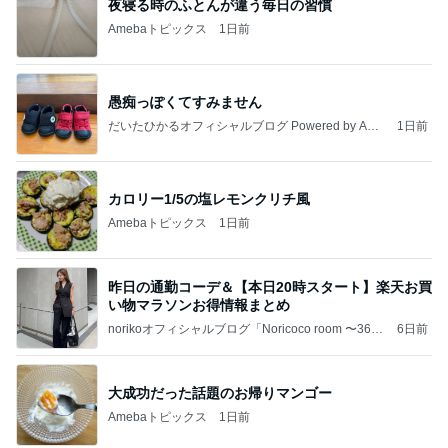
夜寝る時のふとんが違う毎日の習慣
Amebaトピックス
1日前
愚痴っぽくてすみません
だいたひかるオフィシャルブログ Powered by Ame
1日前
ba
カロリー1/5の塩レモンクリチ風
Amebaトピックス
1日前
昨日の通勤コーデ＆【本日20時スタート】楽天お買
い物マラソンお得情報まとめ
norikoオフィシャルブログ「Noricoco room 〜365
6日前
日コーディネート日記〜」Powered by Ameba
大成功だった話題のお帰りマンゴー
Amebaトピックス
1日前