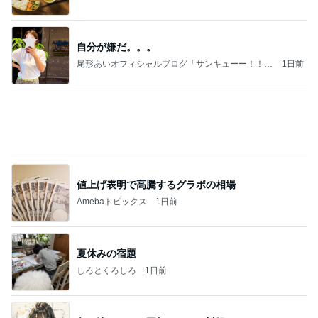
自分が嫌だ。。。
尾形あいオフィシャルブログ「サンキューー！！尾
1日前
形家です！by嫁」Powered by Ameba
値上げ表明で高騰するグラボの相場
Amebaトピックス
1日前
夏休みの宿題
しろとくろしろ
1日前