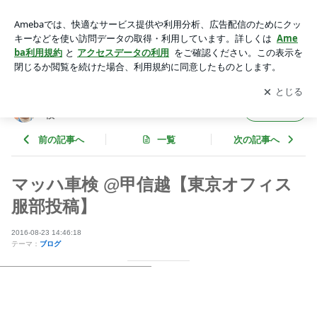
マッハ車検 @甲信越【東京オフィス服部投稿】 | 玉中哲二「D
RIVER'S BLOG」withマッハ車検
アプリをダウンロードして
ブログの更新通知
を受け取りまし
開く
ょう。
玉中哲二「DRIVER'S BLOG」withマッハ車
フォロー
検
前の記事へ
一覧
次の記事へ
マッハ車検 @甲信越【東京オフィス
服部投稿】
2016-08-23 14:46:18
テーマ：
ブログ