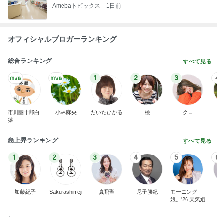
Amebaトピックス
1日前
オフィシャルブロガーランキング
総合ランキング
すべて見る
1
2
3
市川團十郎白
小林麻央
だいたひかる
桃
クロ
猿
急上昇ランキング
すべて見る
1
2
3
4
5
加藤紀子
Sakurashimeji
真飛聖
尼子勝紀
モーニング
娘。'26 天気組