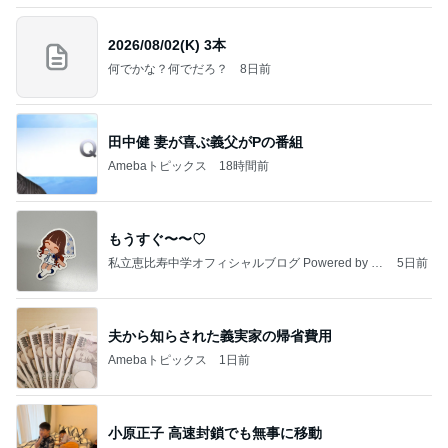
2026/08/02(K) 3本
何でかな？何でだろ？
8日前
田中健 妻が喜ぶ義父がPの番組
Amebaトピックス
18時間前
もうすぐ〜〜♡
私立恵比寿中学オフィシャルブログ Powered by A
5日前
meba
夫から知らされた義実家の帰省費用
Amebaトピックス
1日前
小原正子 高速封鎖でも無事に移動