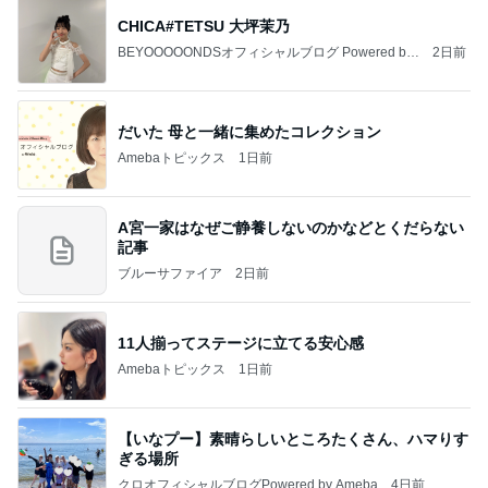
CHICA#TETSU 大坪茉乃
BEYOOOOONDSオフィシャルブログ Powered by
2日前
Ameba
だいた 母と一緒に集めたコレクション
Amebaトピックス
1日前
A宮一家はなぜご静養しないのかなどとくだらない
記事
ブルーサファイア
2日前
11人揃ってステージに立てる安心感
Amebaトピックス
1日前
【いなプー】素晴らしいところたくさん、ハマりす
ぎる場所
クロオフィシャルブログPowered by Ameba
4日前