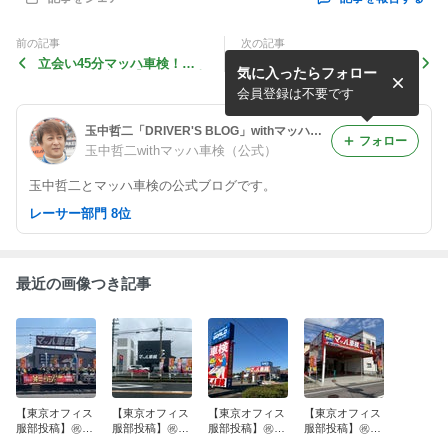
前の記事
次の記事
立会い45分マッハ車検！お
地域No.1を目指して❗️マッハ
気に入ったらフォロー
もてなしの心❤️【バイザー南
車検スタッフ研修‼️【バイザ
の投稿】
ー南の投稿】
会員登録は不要です
玉中哲二「DRIVER'S BLOG」withマッハ車検
フォロー
玉中哲二withマッハ車検（公式）
玉中哲二とマッハ車検の公式ブログです。
レーサー部門 8位
最近の画像つき記事
【東京オフィス
【東京オフィス
【東京オフィス
【東京オフィス
服部投稿】㊗️㊗️
服部投稿】㊗️マ
服部投稿】㊗️マ
服部投稿】㊗️マ
マッハ車検 小
ッハ車検 奈良
ッハ車検 伊賀
ッハ車検 安芸