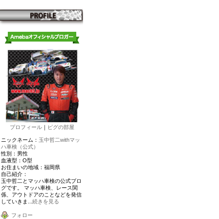
プロフィール
｜
ピグの部屋
ニックネーム：
玉中哲二withマッ
ハ車検（公式）
性別：
男性
血液型：
O型
お住まいの地域：
福岡県
自己紹介：
玉中哲二とマッハ車検の公式ブロ
グです。 マッハ車検、レース関
係、アウトドアのことなどを発信
していきま...
続きを見る
フォロー