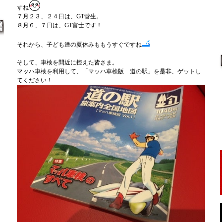
すね
７月２３、２４日は、
GT
菅生。
８月６、７日は、
GT
富士です！
それから、子ども達の夏休みももうすぐですね
そして、車検を間近に控えた皆さま。
マッハ車検を利用して、「マッハ車検版 道の駅」
を是非、ゲットし
てください！