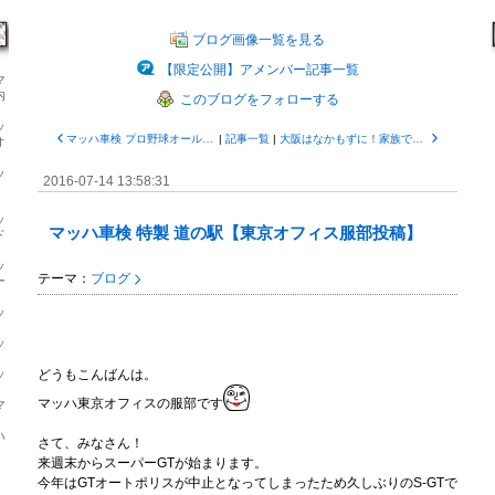
ブログ画像一覧を見る
【限定公開】アメンバー記事一覧
マ
内
このブログをフォローする
ッ
マッハ車検 プロ野球オールスター戦【東京オフィス服部投稿】
|
記事一覧
|
大阪はなかもずに！家族で楽しめる45分立会いマッハ車検！【バイザー南の投稿】
オ
ッ
2016-07-14 13:58:31
ッ
マッハ車検 特製 道の駅【東京オフィス服部投稿】
ド
ッ
テーマ：
ブログ
ー
ッ
ッ
ッ
どうもこんばんは。
マッハ東京オフィスの服部です
マ
ハ
さて、みなさん！
来週末からスーパー
GT
が始まります。
今年はGTオートポリスが中止となってしまったため久しぶりのS-GTで