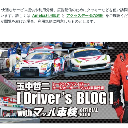
ココスで注文忘れ
新規登録
芸能人ブログ
人気ブログ
VER'S BLOG」withマッハ車検