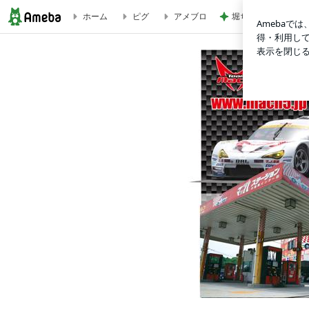
堀ちえみの夫 妻と
ホーム
ピグ
アメブロ
マッハ車検 特製 道の駅【東京オフィス服部投稿】 | 玉中哲二「DRI