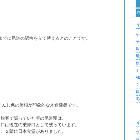
そ
年までに尾道の駅舎を立て替えるとのことです。
そ
駅
尾
鶴
オ
A
２
駅
高
、えんじ色の屋根が印象的な木造建築です。
る旅客で賑っていた頃の尾道駅は、
車口は現在の乗降口として残っています。
り、２階に日本食堂がありました。
ブロ
ラジ