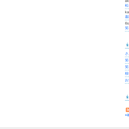
a
k
6
笑
さ
笑
笑
枝
お
※