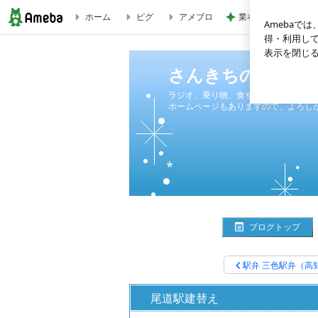
ホーム
ピグ
アメブロ
業者が言う長期優良
尾道駅建替え | さんきちの「え～のんか～」
さんきちの「え～
ラジオ、乗り物、食を中心とした内容
ホームページもありますので、よろし
ブログトップ
駅弁 三色駅弁（高
尾道駅建替え