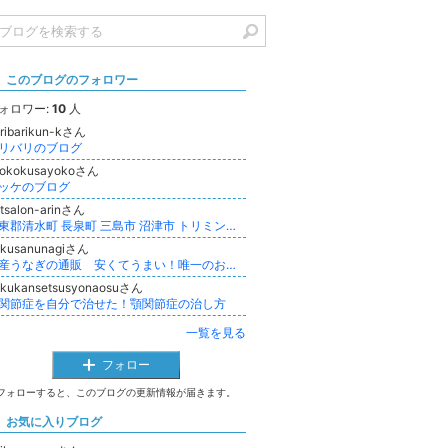
このブログのフォロワー
ォロワー:
10
人
ribarikun-kさん
リバリのブログ
yokokusayokoさん
ッケのブログ
tsalon-arinさん
駿東郡清水町 長泉町 三島市 沼津市 トリミングARIN
okusanunagiさん
国産うなぎの通販 安くてうまい！唯一のお店はこちら！
akukansetsusyonaosuさん
関節症を自分で治せた！顎関節症の治し方
一覧を見る
フォロー
フォローすると、このブログの更新情報が届きます。
お気に入りブログ