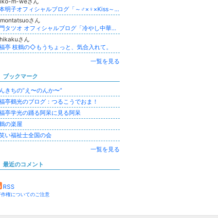
kiko-m-weさん
松本明子オフィシャルブログ「～♂×♀×Kiss～」Powered by Ameba
更新
amontatsuoさん
嘉門タツオ オフィシャルブログ「冷やし中華始めましたか？（知らんガナ！）」Powered by Ameba
shikakuさん
福亭 枝鶴の◇もうちょっと、気合入れて。
一覧を見る
ブックマーク
んきちの”え〜のんか〜”
福亭鶴光のブログ：つるこうでおま！
福亭学光の踊る阿呆に見る阿呆
鶴の楽屋
笑い福祉士全国の会
一覧を見る
最近のコメント
RSS
著作権についてのご注意