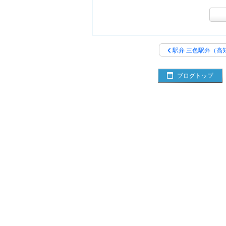
駅弁 三色駅弁（高
ブログトップ