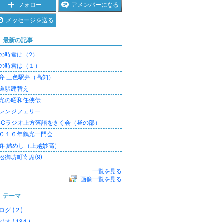
フォロー
アメンバーになる
メッセージを送る
最新の記事
の時君は（2）
の時君は（１）
弁 三色駅弁（高知）
道駅建替え
光の昭和任侠伝
レンジフェリー
BCラジオ上方落語をきく会（昼の部）
０１６年鶴光一門会
弁 鱈めし（上越妙高）
松御坊町寄席(9)
一覧を見る
画像一覧を見る
テーマ
グ ( 2 )
オ ( 134 )