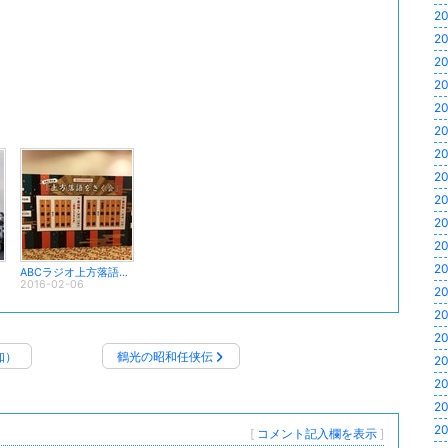
20
20
20
20
20
20
20
20
20
20
20
20
ABCラジオ上方落語をきく会（昼の部）
2016-02-06
20
20
20
知）
鶴光の昭和任侠伝
20
20
20
20
[
コメント記入欄を表示
]