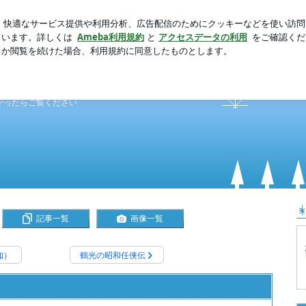
不要の本当の訳
芸能人ブログ
人気ブログ
新規登録
のんか～」
になるかと…。
かったらご覧ください
記事一覧
画像一覧
知）
鶴光の昭和任侠伝