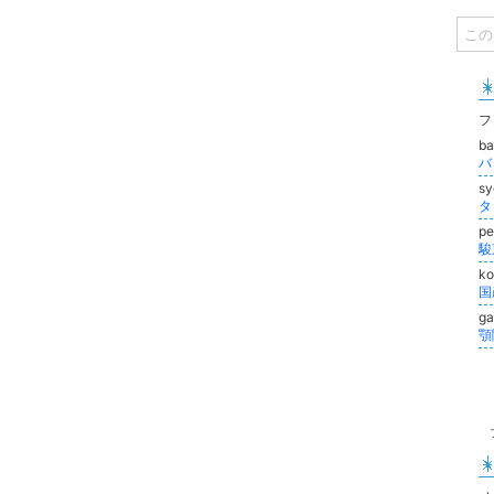
フ
ba
バ
s
タ
pe
k
g
顎