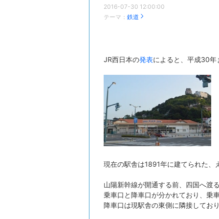
2016-07-30 12:00:00
テーマ：
鉄道
JR西日本の
発表
によると、平成30
現在の駅舎は1891年に建てられた
山陽新幹線が開通する前、四国へ渡
乗車口と降車口が分かれており、乗
降車口は現駅舎の東側に隣接してお