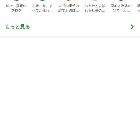
記事を読む
トップブロガーランキング
料理
子育て
1
1
栄養士ママそっち～の
kosodatefulな毎
簡単美味しいサイクル
オギャ子の暴走～
献立
そっち～
オギャ子
2
2
日曜日は９時まで
ゆうき酒場
い。
ゆうき
あべかわ
3
3
四十路シンパパの
毎日笑顔で過ごしたい
日記