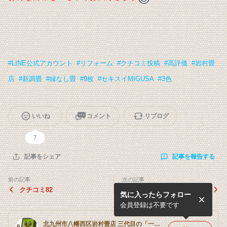
#
LINE公式アカウント
#
リフォーム
#
クチコミ投稿
#
高評価
#
岩村畳
店
#
新調畳
#
縁なし畳
#
9枚
#
セキスイMIGUSA
#
3色
いいね
コメント
リブログ
7
記事を報告する
記事をシェア
前の記事
次の記事
クチコミ82
お客様からのご提案！
気に入ったらフォロー
会員登録は不要です
北九州市八幡西区岩村畳店 三代目の「一畳入魂」ブログ