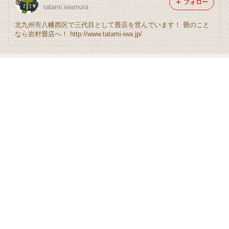
フォロー
tatami.iwamura
北九州市八幡西区で三代目として畳店を営んでいます！ 畳のこと
なら岩村畳店へ！ http://www.tatami-iwa.jp/
最近の画像つき記事
久しぶりのお仕
和紙表から樹脂
八代産表を応援
クチコミ96
事！
表へ！
します！
もっと見る
ABEMA
元ジャンポケ斉藤被告の妻がSNSを更
新