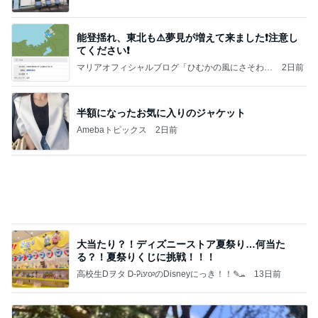
假屋崎 ぼんぼり祭りに出品した作品
Amebaトピックス
2日前
日東駒専や産近甲龍は英語よりも国語の攻略が重視
される、のかもしれない。
Bank of Dreamの公営競技はどこへ行く
11日前
絶品のカレーで至福の打ち上げ
Amebaトピックス
1日前
【秩父鉄道】８/２～１１/３０開催 ガリガリ君が
秩父鉄道に遊びにやってくる！のご紹介です
秩父市議会議員 黒澤秀之 ブログ Powered by Ameb
9日前
a