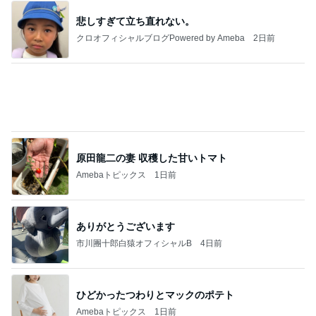
最近のテーマである細く長く働くこと
Amebaトピックス
1日前
病人アピールしてきたクソ義母
田舎のクソ義母vs都会育ちの嫁
2日前