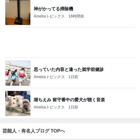
1
ヘルパーおかんゆうらり日記
ゆらりゆうら
2
新しい地球の歩き方★
ドバイマダム_RYOKO
3
〖年商2億/広告会社〗女社長の仕事術と裏日記
広告会社経営 女社長M
4
5
6
7
8
仙上 真也の
お金、愛、す
大谷由里子の
ハカセとよば
都心と田舎の
ブログ
べてが流れ込
誰でも講師ブ
れる社長のブ
間で『わた
んでくる方法
ログ｜感じ
ログ
し』を生きる
成
❤ SAYURA
て・興味を持
DualLife
サユラ
って・動く人
もっと見る
づくり