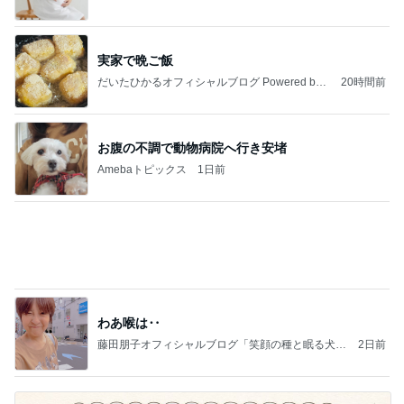
ダレない生地のためのバター選びの発見
Amebaトピックス
17時間前
強子の楽しい（？）ママ友トラブル【年長編】第10
1話
ウメブログ
4日前
お話しと歌を届けたあたたかい講演会
Amebaトピックス
19時間前
能登揺れ、東北も⚠️夢見が増えて来ました❗️注意し
てください❗️
マリアオフィシャルブログ「ひむかの風にさそわれ
2日前
て」Powered by Ameba