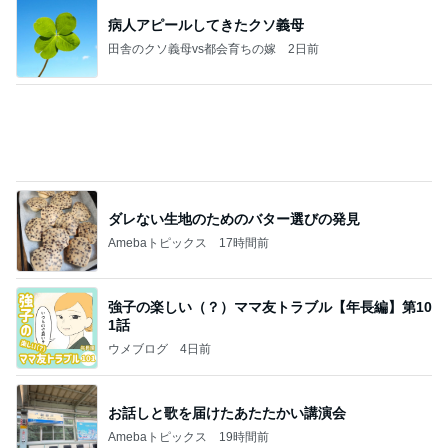
だいた 息子としたいバーベキュー
Amebaトピックス
1日前
よし、タイ行こ
与儀大介
21時間前