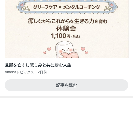
半額になったお気に入りのジャケット
Amebaトピックス
2日前
大当たり？！ディズニーストア夏祭り…何当た
る？！夏祭りくじに挑戦！！！
高校生Dヲタ Ꭰ-ᎮꭵꭹꭴのDisneyにっき！！✎ܚ
13日前