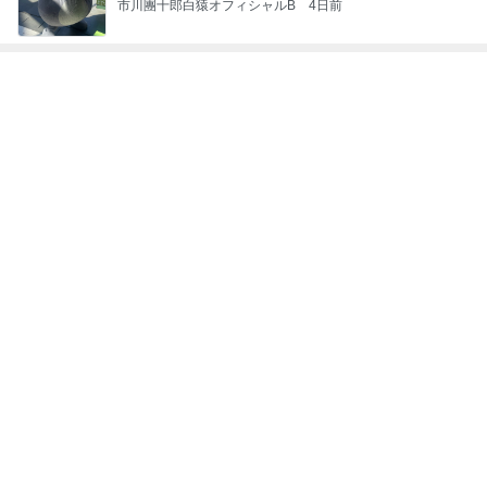
決めて動けた日に自分を褒めること
Amebaトピックス
1日前
投資方針に合う企業のみ買う決意
Amebaトピックス
1日前
原田龍二の妻 夫と地元の花火大会
Amebaトピックス
20時間前
次世代掃除機がやってきた！！