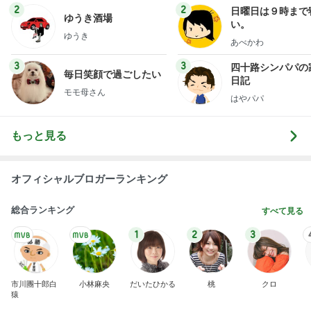
原田龍二の妻 収穫した甘いトマト
Amebaトピックス
1日前
ありがとうございます
市川團十郎白猿オフィシャルB
4日前
ひどかったつわりとマックのポテト
Amebaトピックス
1日前
実家で晩ご飯
だいたひかるオフィシャルブログ Powered by
20時間前
Ameba