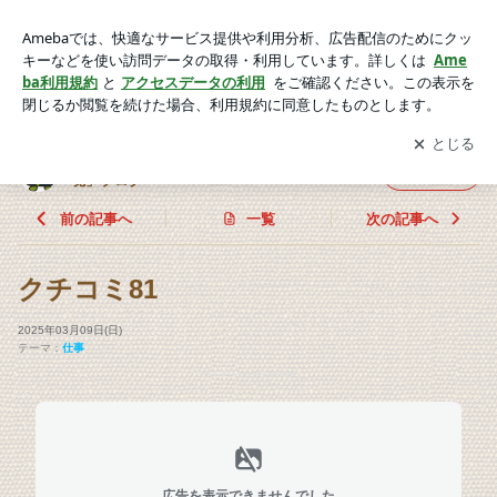
クチコミ81 | 北九州市八幡西区岩村畳店 三代目の「一畳入
魂」ブログ
アプリをダウンロードして
ブログの更新通知
を受け取りまし
開く
ょう。
北九州市八幡西区岩村畳店 三代目の「一畳入
フォロー
魂」ブログ
前の記事へ
一覧
次の記事へ
クチコミ81
2025年03月09日(日)
テーマ：
仕事
広告を表示できませんでした