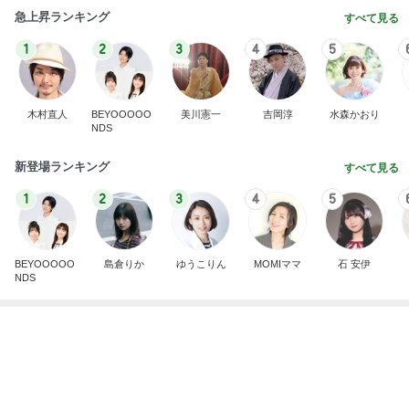
お腹の不調で動物病院へ行き安堵
Amebaトピックス
1日前
わあ喉は‥
藤田朋子オフィシャルブログ「笑顔の種と眠る犬」
2日前
Powered by Ameba