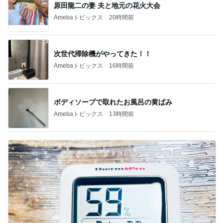
NDS
新登場ランキング
すべて見る
1
2
3
4
5
BEYOOOOO
島倉りか
ゆうこりん
MOMIママ
石 安伊
NDS