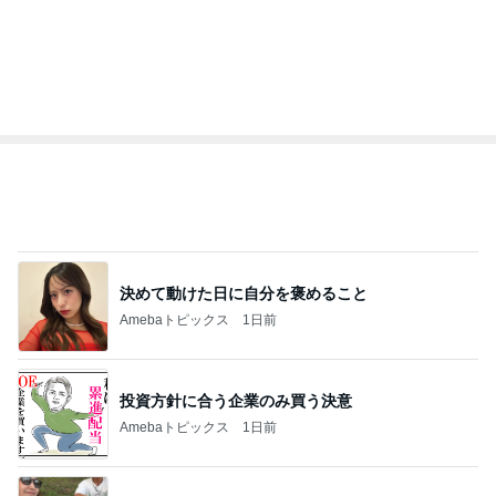
モモ母さん
はやパパ
もっと見る
オフィシャルブロガーランキング
総合ランキング
すべて見る
1
2
3
市川團十郎白
小林麻央
だいたひかる
桃
クロ
猿
急上昇ランキング
すべて見る
1
2
3
4
5
木村直人
BEYOOOOO
美川憲一
吉岡淳
水森かおり