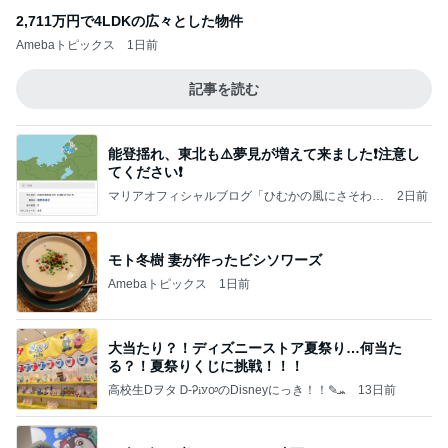
2,711万円で4LDKの広々とした物件
Amebaトピックス
1日前
記事を読む
能登揺れ、東北も⚠️夢見が増えて来ました❗️注意し
てください❗️
マリアオフィシャルブログ「ひむかの風にさそわれ
2日前
て」Powered by Ameba
モト冬樹 妻が作ったビシソワーズ
Amebaトピックス
1日前
大当たり？！ディズニーストア夏祭り…何当た
る？！夏祭りくじに挑戦！！！
高校生Dヲタ Ꭰ-ᎮꭵꭹꭴのDisneyにっき！！✎ܚ
13日前