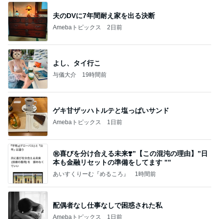
夫のDVに7年間耐え家を出る決断
Amebaトピックス
2日前
よし、タイ行こ
与儀大介
19時間前
ゲキ甘ザッハトルテと塩っぱいサンド
Amebaトピックス
1日前
㊗️喜びを分け合える未来❣️”【この混沌の理由】”⽇
本も⾦融リセットの準備をしてます ””
あいすくりーむ『めるころ』
1時間前
配偶者なし仕事なしで困惑された私
Amebaトピックス
1日前