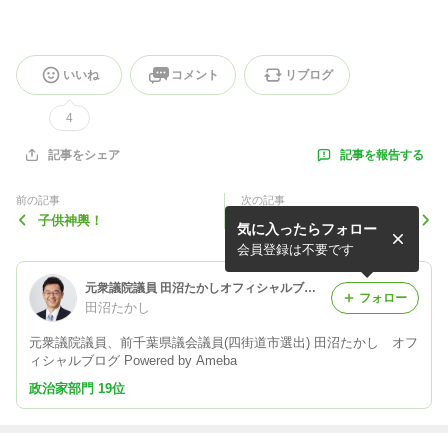
いいね
コメント
リブログ
4
記事を報告する
記事をシェア
前の記事
次の記事
子供神輿！
アクセンチュアにて講話！
気に入ったらフォロー
会員登録は不要です
元衆議院議員 田沼たかしオフィシャルブログ Powered by Ameba
フォロー
田沼たかし
元衆議院議員、前千葉県議会議員(四街道市選出) 田沼たかし オフ
ィシャルブログ Powered by Ameba
政治家部門 19位