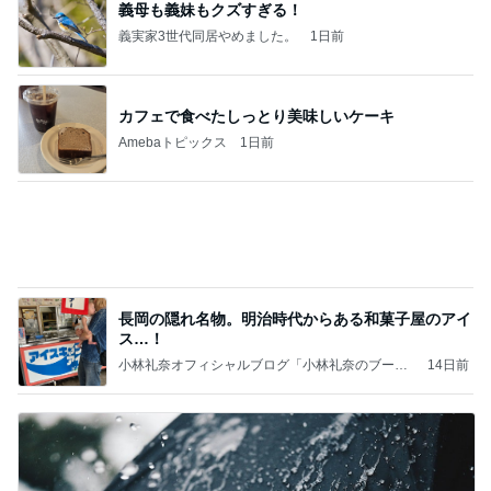
義母も義妹もクズすぎる！
義実家3世代同居やめました。
1日前
カフェで食べたしっとり美味しいケーキ
Amebaトピックス
1日前
長岡の隠れ名物。明治時代からある和菓子屋のアイ
ス…！
小林礼奈オフィシャルブログ「小林礼奈のブーブ
14日前
ーブログ」Powered by Ameba