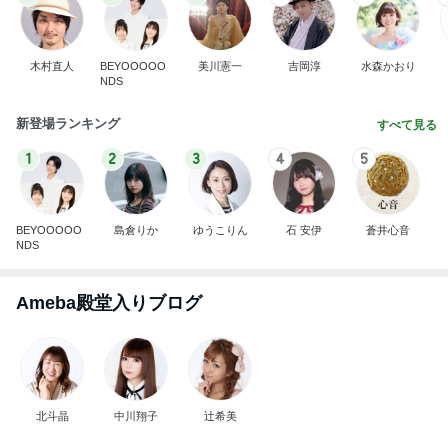
木村直人
BEYOOOOO
美川憲一
吉岡淳
水森かおり
NDS
新登場ランキング
すべて見る
1
2
3
4
5
BEYOOOOO
島倉りか
ゆうこりん
石 安伊
蒼井心音
NDS
Ameba殿堂入りブログ
北斗晶
中川翔子
辻希美