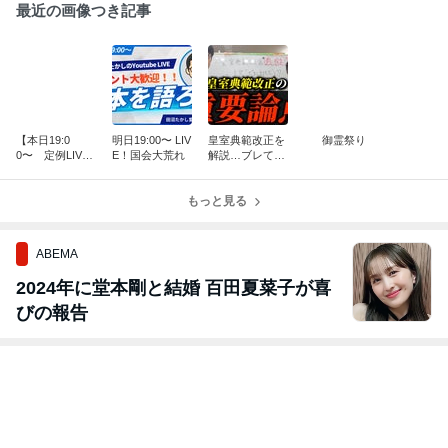
最近の画像つき記事
【本日19:0
明日19:00〜 LIV
皇室典範改正を
御霊祭り
0〜 定例LIV
E！国会大荒れ
解説…ブレては
E！】
ならない！
もっと見る
ABEMA
2024年に堂本剛と結婚 百田夏菜子が喜
びの報告