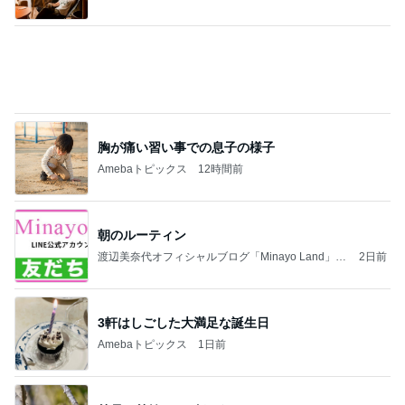
法」Powered by Ameba
胸が痛い習い事での息子の様子
Amebaトピックス
12時間前
朝のルーティン
渡辺美奈代オフィシャルブログ「Minayo Land」P
2日前
owered by Ameba
3軒はしごした大満足な誕生日
Amebaトピックス
1日前