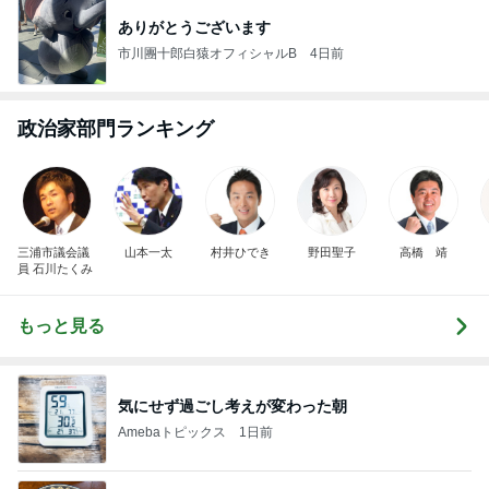
ありがとうございます
市川團十郎白猿オフィシャルB
4日前
政治家部門ランキング
三浦市議会議
山本一太
村井ひでき
野田聖子
高橋 靖
員 石川たくみ
もっと見る
気にせず過ごし考えが変わった朝
Amebaトピックス
1日前