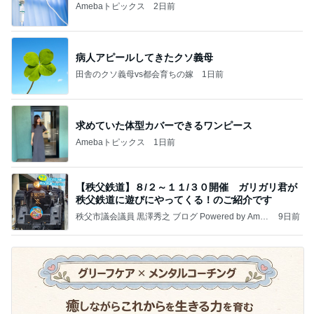
Amebaトピックス
2日前
病人アピールしてきたクソ義母
田舎のクソ義母vs都会育ちの嫁
1日前
求めていた体型カバーできるワンピース
Amebaトピックス
1日前
【秩父鉄道】８/２～１１/３０開催 ガリガリ君が
秩父鉄道に遊びにやってくる！のご紹介です
秩父市議会議員 黒澤秀之 ブログ Powered by Ameb
9日前
a