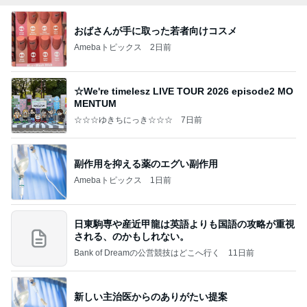
おばさんが手に取った若者向けコスメ
Amebaトピックス
2日前
☆We're timelesz LIVE TOUR 2026 episode2 MO
MENTUM
☆☆☆ゆきちにっき☆☆☆
7日前
副作用を抑える薬のエグい副作用
Amebaトピックス
1日前
日東駒専や産近甲龍は英語よりも国語の攻略が重視
される、のかもしれない。
Bank of Dreamの公営競技はどこへ行く
11日前
新しい主治医からのありがたい提案