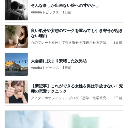
そんな事しか出来ない娘への甘やかし
Amebaトピックス
1日前
良い氣分や妄想のワークを重ねても引き寄せが起き
ない理由
心のブレーキを外して引き寄せを加速させる方法：
3日前
引き寄せ研究所
大会前に決まり安堵した次男坊
Amebaトピックス
1日前
【新記事】これができる女性を男は手放せない！究
極の恋愛テクニック
クノタチホオフィシャルブログ「恋学・性学研究
2日前
室」Powered by Ameba