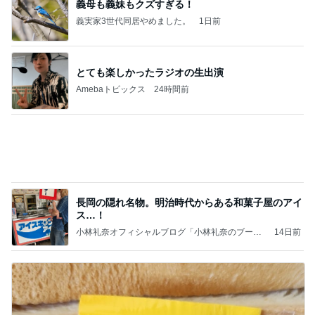
義母も義妹もクズすぎる！
義実家3世代同居やめました。
1日前
とても楽しかったラジオの生出演
Amebaトピックス
24時間前
長岡の隠れ名物。明治時代からある和菓子屋のアイ
ス…！
小林礼奈オフィシャルブログ「小林礼奈のブーブ
14日前
ーブログ」Powered by Ameba