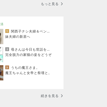
もっと見る
生活
関西子ナシ夫婦＆ベンガル猫のがむしゃらな毎日
1
妹夫婦の新居へ
母さんは今日も世話をやく
2
完全脱力の家猫の姿をどうぞ
うちの魔王さま。
3
魔王ちゃんと女帝と祭壇と。
続きを見る