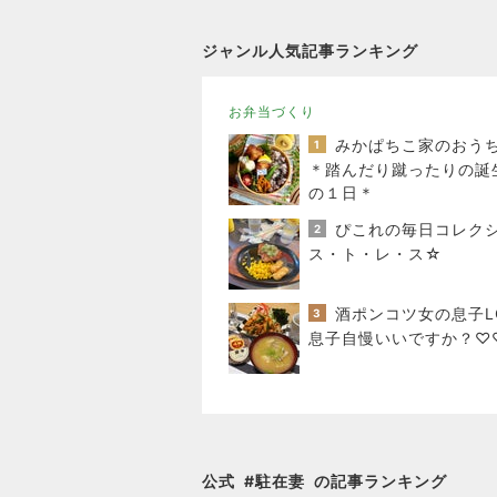
ジャンル人気記事ランキング
お弁当づくり
1
＊踏んだり蹴ったりの誕
の１日＊
2
ス・ト・レ・ス☆
3
息子自慢いいですか？♡
公式
#
駐在妻
の記事ランキング