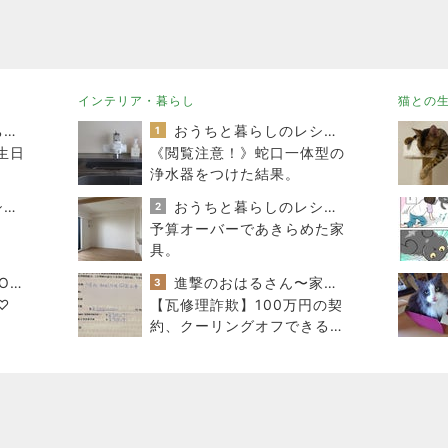
インテリア・暮らし
猫との
みかぱちこ家のおうちでごはん
おうちと暮らしのレシピ 〜HOME&LIFE〜
1
生日
《閲覧注意！》蛇口一体型の
浄水器をつけた結果。
ぴこれの毎日コレクション♬.*ﾟ
おうちと暮らしのレシピ 〜HOME&LIFE〜
2
予算オーバーであきらめた家
具。
酒ポンコツ女の息子LOVE blog♡♡
進撃のおはるさん〜家づくり失敗したけど私は元気です〜
3
♡
【瓦修理詐欺】100万円の契
約、クーリングオフできるの
か