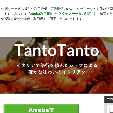
替わりのランチ
芸能人ブログ
人気ブログ
新規登録
グ
プロ
グです