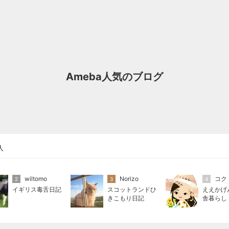
Ameba人気のブログ
人
wiltomo
Norizo
コク
2
3
4
イギリス毒舌日記
スコットランドひ
ええかげ
きこもり日記
舎暮らし