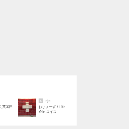
ojo
5
ん英国田
おじょーず！Life
☆in スイス