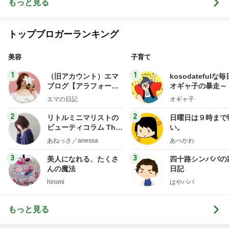
もっと見る
トップブロガーランキング
美容
子育て
1
1
（旧アカウント）エマ
kosodatefulな毎
ブログ【アラフォー会
オギャ子の暴走～
社売却セカンドライ
エマの日記
オギャ子
フ】
2
2
リトルミニマリストの
日曜日は９時まで
ビューティコラム The
い。
little minimalist's bea
あねっさ／anessa
あべかわ
uty colum
3
3
美人になれる、たくさ
四十路シンパパの
んの魔法
日記
hiromi
はやパパ
もっと見る