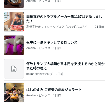
Amebaトピックス
1日前
高橋直純のトラブルメーカー第1167回更新しまし
た！
高橋直純オフィシャルブログ「なおずみぶろぐ」
11日前
Powered by Ameba
夜中に一瞬ドキッとする怪しい光
Amebaトピックス
1日前
何故トランプ大統領が日本円を支援するのかと聞か
れた時の答え
nokoarikonのブログ
2日前
はしのえみ ご褒美の高級ジェラート
Amebaトピックス
1日前