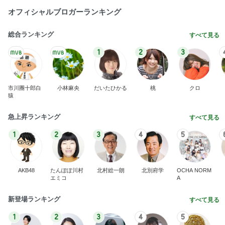
オフィシャルブロガーランキング
総合ランキング
すべて見る
1
2
3
市川團十郎白
小林麻央
だいたひかる
桃
クロ
猿
急上昇ランキング
すべて見る
1
2
3
4
5
AKB48
たんぽぽ川村
北村総一朗
北別府学
OCHA NORM
エミコ
A
新登場ランキング
すべて見る
1
2
3
4
5