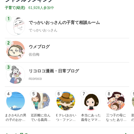
子育て(幼児)
61,928人参加中
1
でっかいおっさんの子育て相談ルーム
でっかいおっさん
2
ウメブログ
佐伯梅
3
リコロコ漫画・日常ブログ
ricoroco
4
5
6
7
8
まさか4人の男
近距離に住ん
Ｅテレ(おかい
本当にあった
三つ子の母に
の子のおかあ
でいる義両親
つ・ファンタ
義母とママ友
なった ありつ
さんになるな
に苦しめられ
ーネ！)の日々
の話
ん日記。
んて。
てます。