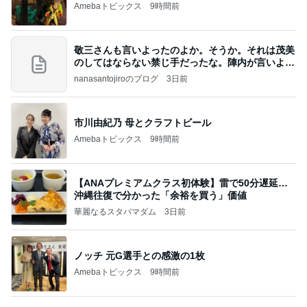
Amebaトピックス
9時間前
敬三さんも言いよったのよか。そうか。それは茂美
のしてはならない禁じ手だったな。陣内が言いよる
のよ
nanasantojiroのブログ
3日前
市川由紀乃 母とクラフトビール
Amebaトピックス
9時間前
【ANAプレミアムクラス初体験】雷で50分遅延…
沖縄往復で分かった「余裕を買う」価値
華麗なるスタバマダム
3日前
ノッチ 元G選手との感激の1枚
Amebaトピックス
9時間前