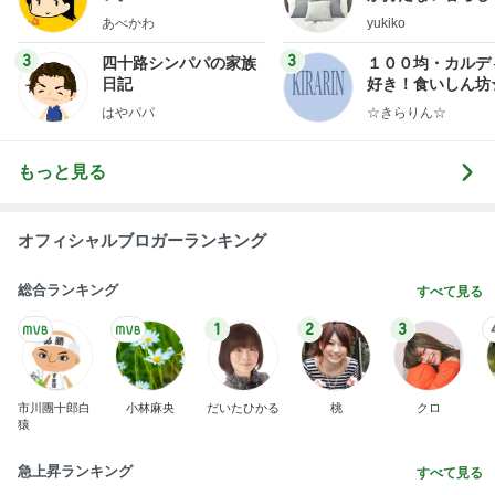
ep Life Simple
あべかわ
yukiko
ンテリアのきろく
3
3
四十路シンパパの家族
１００均・カルデ
日記
好き！食いしん坊
らりん☆のブログ
はやパパ
☆きらりん☆
もっと見る
オフィシャルブロガーランキング
総合ランキング
すべて見る
1
2
3
市川團十郎白
小林麻央
だいたひかる
桃
クロ
猿
急上昇ランキング
すべて見る