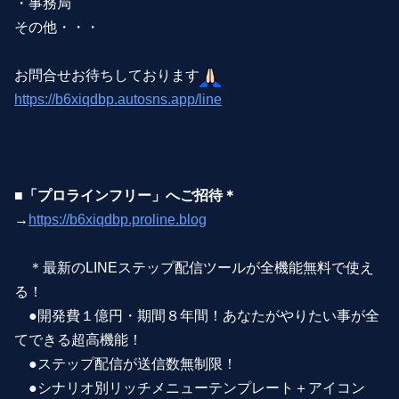
・事務局
その他・・・
お問合せお待ちしております
https://b6xiqdbp.autosns.app/line
■「プロラインフリー」へご招待＊
→
https://b6xiqdbp.proline.blog
＊最新のLINEステップ配信ツールが全機能無料で使え
る！
●開発費１億円・期間８年間！あなたがやりたい事が全
てできる超高機能！
●ステップ配信が送信数無制限！
●シナリオ別リッチメニューテンプレート＋アイコン