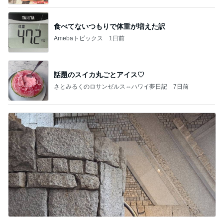
Powered by Ameba
食べてないつもりで体重が増えた訳
Amebaトピックス
1日前
話題のスイカ丸ごとアイス♡
さとみるくのロサンゼルス⇔ハワイ夢日記
7日前