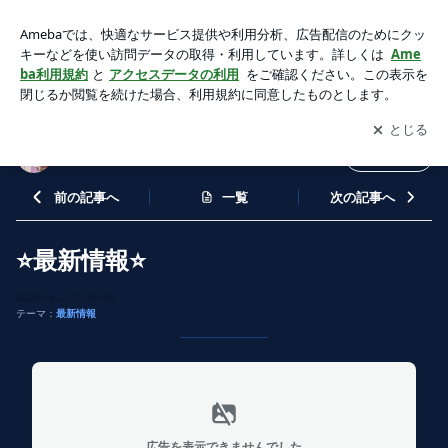
⭐最新情報⭐ | 星よみママの引き寄せhappylife
アプリをダウンロードして
ブログの更新通知
を受け取りまし
開く
ょう。
星よみママの引き寄せhappylife
フォロー
前の記事へ
一覧
次の記事へ
⭐最新情報⭐
2026-06-27 20:55:55
テーマ：
最新情報
広告を表示できませんでした