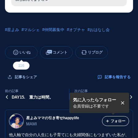
#
星よみ
#
マルシェ
#
仲間募集中
#
オプチャ
#
おはなし会
いいね
コメント
リブログ
116
記事を報告する
記事をシェア
前の記事
次の記事
DAY15. 重力は時間。
DAY14. 人には3種類がい
気に入ったらフォロー
る。
会員登録は不要です
星よみママの引き寄せhappylife
フォロー
MAMI
他人軸で自分の人生にも子育てにも夫婦関係にもつまずいた私が、