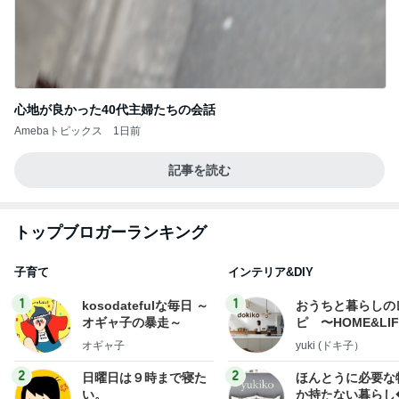
心地が良かった40代主婦たちの会話
Amebaトピックス
1日前
記事を読む
トップブロガーランキング
子育て
インテリア&DIY
1
1
kosodatefulな毎日 ～
おうちと暮らしの
オギャ子の暴走～
ピ 〜HOME&LI
オギャ子
yuki (ドキ子）
2
2
日曜日は９時まで寝た
ほんとうに必要な
い。
か持たない暮らし