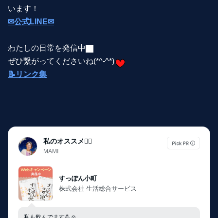
います！
✉公式LINE✉
わたしの日常を発信中
ぜひ繋がってくださいね(*^-^*)
📝リンク集
私のオススメ💁‍♀️
MAMI
すっぽん小町
株式会社 生活総合サービス
私も飲んでます💪☺️