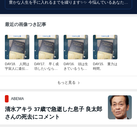
豊かな人生を手に入れるまでを綴ります✨✨ 今悩んでいるあなたの
人生の未来もきっと明るく変化しますよ✨✨
最近の画像つき記事
DAY18. 人間は
DAY17. 早く成
DAY16. 頭は生
DAY15. 重力は
宇宙人に遺伝子
功したいなら、
きているうちに
時間。
を組み換えられ
クイズ100問を
使いなさい。
た猿である。
時間内に解け。
もっと見る
ABEMA
清水アキラ 37歳で急逝した息子 良太郎
さんの死去にコメント