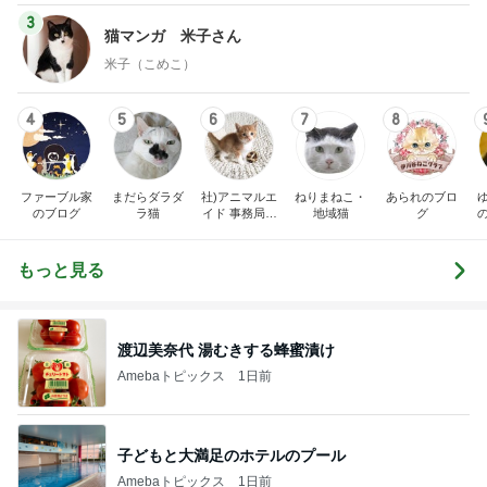
3
猫マンガ 米子さん
米子（こめこ）
4
5
6
7
8
ファーブル家
まだらダラダ
社)アニマルエ
ねりまねこ・
あられのブロ
のブログ
ラ猫
イド 事務局＆
地域猫
グ
みんなの日記
もっと見る
渡辺美奈代 湯むきする蜂蜜漬け
Amebaトピックス
1日前
子どもと大満足のホテルのプール
Amebaトピックス
1日前