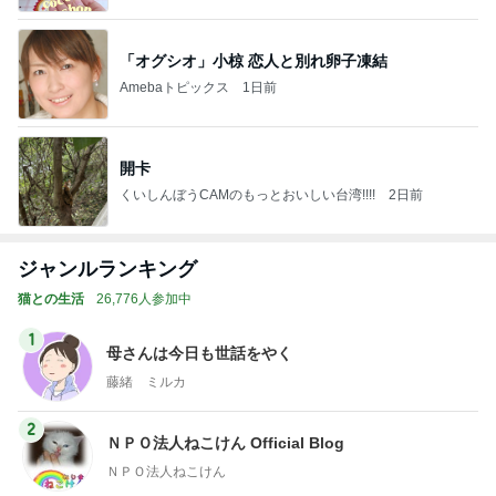
「オグシオ」小椋 恋人と別れ卵子凍結
Amebaトピックス
1日前
開卡
くいしんぼうCAMのもっとおいしい台湾!!!!
2日前
ジャンルランキング
猫との生活
26,776人参加中
1
母さんは今日も世話をやく
藤緒 ミルカ
2
ＮＰＯ法人ねこけん Official Blog
ＮＰＯ法人ねこけん