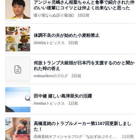
アンジャ児嶋さん相葉ちゃんと食事で紹介された仲
のいい後輩にコイツとは仲よく出来ないと思った
喋り場ならぬ語り場(仮)
10日前
体調不良の夫が始めた小麦粉禁止
Amebaトピックス
2日前
何故トランプ大統領が日本円を支援するのかと聞か
れた時の答え
nokoarikonのブログ
2日前
田中健 嬉しい島津亜矢の活躍
Amebaトピックス
1日前
高橋直純のトラブルメーカー第1167回更新しまし
た！
高橋直純オフィシャルブログ「なおずみぶろぐ」
11日前