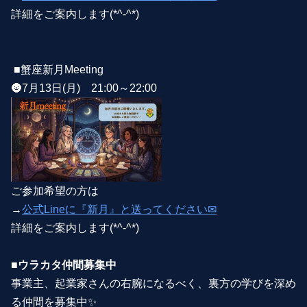
詳細をご案内します(*^-^*)
■蟹座新月Meeting
🌚7月13日(月) 21:00～22:00
ご参加希望の方は
→
公式Lineに『新月』と送ってください✉
詳細をご案内します(*^-^*)
■ウラカタ仲間募集中
事業主、起業家さんの右腕になるべく、裏方の学びを深め
る仲間を募集中✨