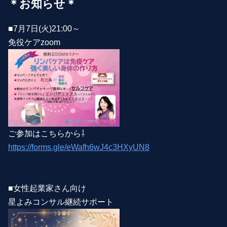
＊お知らせ＊
■7月7日(火)21:00～
免役ケアzoom
ご参加はこちらから⇩
https://forms.gle/eWafh6wJ4c3HXyUN8
■女性起業家さん向け
星よみコンサル継続サポート