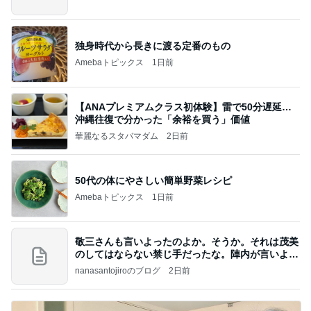
独身時代から長きに渡る定番のもの
Amebaトピックス
1日前
【ANAプレミアムクラス初体験】雷で50分遅延…
沖縄往復で分かった「余裕を買う」価値
華麗なるスタバマダム
2日前
50代の体にやさしい簡単野菜レシピ
Amebaトピックス
1日前
敬三さんも言いよったのよか。そうか。それは茂美
のしてはならない禁じ手だったな。陣内が言いよる
のよ
nanasantojiroのブログ
2日前