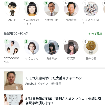
1
2
3
4
5
AKB48
たんぽぽ川村
北村総一朗
北別府学
OCHA NORM
エミコ
A
新登場ランキング
すべて見る
1
2
3
4
5
BEYOOOOO
ゆうこりん
島倉りか
石 安伊
蒼井心音
NDS
モモコ夫 妻が作った大盛りチャーハン
Amebaトピックス
9時間前
8月2日放送のTBS「週刊さんまとマツコ」先週に引
き続き出演します♪