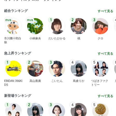
総合ランキング
すべて見る
1
2
3
市川團十郎白
小林麻央
だいたひかる
桃
クロ
猿
急上昇ランキング
すべて見る
1
2
3
4
5
EBiDAN 39&Ki
高山善廣
こいたん
島倉りか
つばきファク
DS
トリー
新登場ランキング
すべて見る
1
2
3
4
5