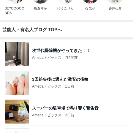
BEYOOOOO
島倉りか
ゆうこりん
石 安伊
蒼井心音
NDS
芸能人・有名人ブログ TOPへ
次世代掃除機がやってきた！！
Amebaトピックス
7時間前
3回紛失後に選んだ激安の指輪
Amebaトピックス
1日前
スーパーの駐車場で鳴り響く警告音
Amebaトピックス
2日前