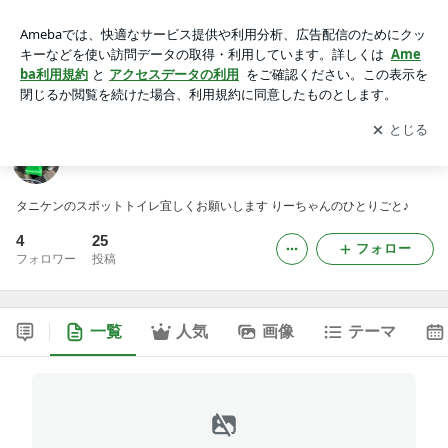
タニケンのブログ
アプリをダウンロードして
ブログの更新通知
を受け取りまし
開く
ょう。
タニケンのブログ
タニケンのスポットトイレ宜しくお願いします りーちゃんのひとりごと♪
4
25
フォロー
フォロワー
投稿
一覧
人気
画像
テーマ