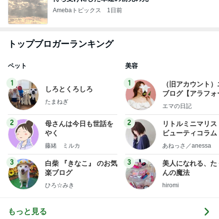
Amebaトピックス
1日前
トップブロガーランキング
ペット
美容
1
1
（旧アカウント）
しろとくろしろ
ブログ【アラフォ
たまねぎ
社売却セカンドラ
エマの日記
フ】
2
2
母さんは今日も世話を
リトルミニマリス
やく
ビューティコラム 
little minimalist'
藤緒 ミルカ
あねっさ／anessa
uty colum
3
3
白柴 『きなこ』 のお気
美人になれる、た
楽ブログ
んの魔法
ひろ☆みき
hiromi
もっと見る