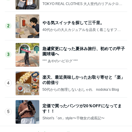
TOKYO REAL CLOTHES 大人世代のリアルクロー
ズ
やる気スイッチを探して三千里。
2
40代からの大人カジュアルを品良く着こなすファ
ッションブログ
急遽変更になった夏休み旅行、初めての甲子
園球場へ
3
*** あやのハピログ ***
楽天、最近美味しかったお取り寄せと「楽」
の前借り
4
50代からの無理しないおしゃれ nodoka’s Blog
定価で買ったパンツが20％OFFになってま
す！！
5
Shiori's「on」style〜干物女の成長記〜