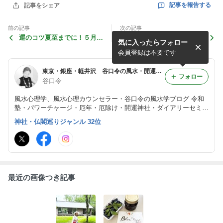
記事を報告する
記事をシェア
前の記事
次の記事
運のコツ夏至までに！５月プ
風水インテリア ミラノレポ
気に入ったらフォロー
レミアムカウンセリングのお
ート もっと学びたい！
知らせ
会員登録は不要です
東京・銀座・軽井沢 谷口令の風水・開運・厄除け・令和塾・出版・文化・芸術・女性起業・二拠点生活
フォロー
谷口令
風水心理学、風水心理カウンセラー・谷口令の風水学ブログ 令和
塾・パワーチャージ・厄年・厄除け・開運神社・ダイアリーセミナ
ー・風水インテリア・ハッピーネーム・姓名判断・カウンセリン
神社・仏閣巡りジャンル 32位
グ・コンサルティング・起業など、3万人以上のクライアントを持
つ。
最近の画像つき記事