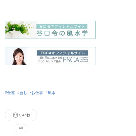
#
金運
#
新しいお仕事
#
風水
いいね
40