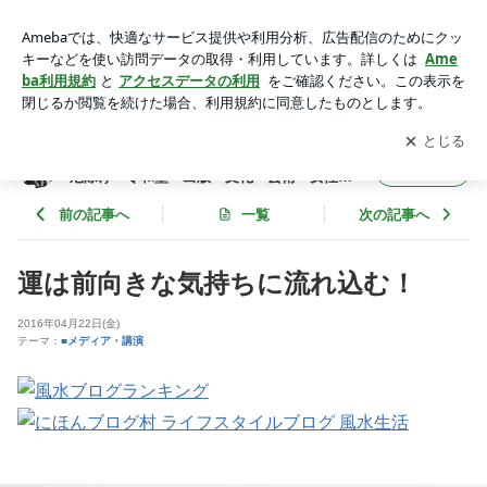
運は前向きな気持ちに流れ込む！ | 東京・銀座・軽井沢 谷口
令の風水・開運・厄除け・令和塾・出版・文化・芸術・女性起
アプリをダウンロードして
ブログの更新通知
を受け取りまし
開く
業・二拠点生活
ょう。
東京・銀座・軽井沢 谷口令の風水・開運・
フォロー
厄除け・令和塾・出版・文化・芸術・女性起
業・二拠点生活
前の記事へ
一覧
次の記事へ
運は前向きな気持ちに流れ込む！
2016年04月22日(金)
テーマ：
■メディア・講演