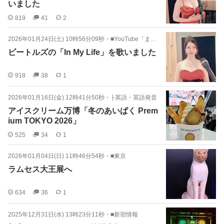
いました
819
41
2
2026年01月24日(土) 10時56分09秒
・
■YouTube「まゆみちゃんねる」
ビートルズの「In My Life」を歌いました
918
38
1
2026年01月16日(金) 12時41分50秒
・
├英語・英語発音
アイスクリーム万博「冬のあいぱく Prem
ium TOKYO 2026」
525
34
1
2026年01月04日(日) 11時46分54秒
・
■東京
ラムセス大王展へ
634
36
1
2025年12月31日(水) 13時23分11秒
・
■新宿情報