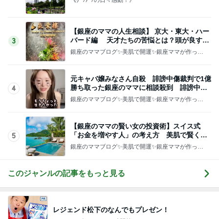
【銀座のママの人生相談】 京大・東大・ハー
バード編 天才たちの苦悩とは？頭が良すぎ
3
て悩む人
銀座のママブログ✨美肌で開運✨銀座ママが作った
化粧品✨銀座クラブ高嶋25歳で開店✨高嶋りえ子
お着物でエルメス バーキン コーデ
元キャバ嬢みなさん自殺 誹謗中傷裁判で1億
勝ち取った銀座のママに相談殺到 誹謗中傷
4
は正義じゃない
銀座のママブログ✨美肌で開運✨銀座ママが作った
化粧品✨銀座クラブ高嶋25歳で開店✨高嶋りえ子
お着物でエルメス バーキン コーデ
【銀座のママの賢い女の投資術】スイス式
「お金を増やす人」の考え方 美肌で賢く金
5
運UP これが正解
銀座のママブログ✨美肌で開運✨銀座ママが作った
化粧品✨銀座クラブ高嶋25歳で開店✨高嶋りえ子
お着物でエルメス バーキン コーデ
このジャンルの記事をもっと見る
レジェンド松下のなんでもプレゼン！