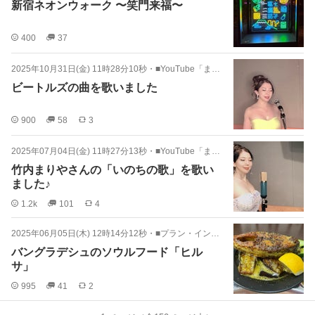
新宿ネオンウォーク 〜笑門来福〜
400
37
2025年10月31日(金) 11時28分10秒
・
■YouTube「まゆみちゃんねる」
ビートルズの曲を歌いました
900
58
3
2025年07月04日(金) 11時27分13秒
・
■YouTube「まゆみちゃんねる」
竹内まりやさんの「いのちの歌」を歌い
ました♪
1.2k
101
4
2025年06月05日(木) 12時14分12秒
・
■プラン・インターナショナル・ジャパン
バングラデシュのソウルフード「ヒル
サ」
995
41
2