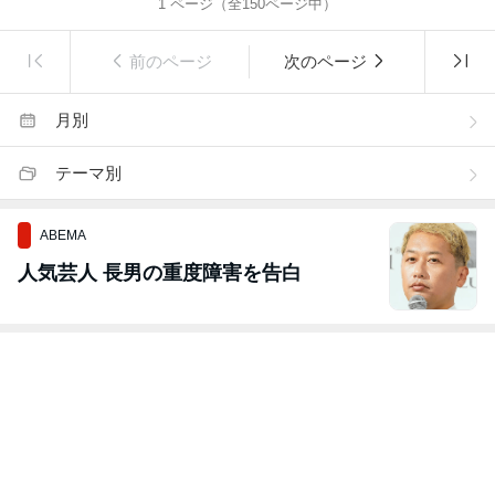
1
ページ（全
150
ページ中）
前のページ
次のページ
月別
テーマ別
ABEMA
人気芸人 長男の重度障害を告白