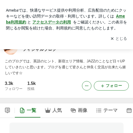
JAZZシンガー／英語発音スペシャリスト田中真由美オフィシ
ャルブログ
アプリをダウンロードして
ブログの更新通知
を受け取りまし
開く
ょう。
JAZZシンガー／英語発音スペシャリスト田中真由美オ
フィシャルブログ
このブログでは、英語のヒント、新宿エリア情報、JAZZのことなど日々UP
していきたいと思います。ブログを通じて皆さんと仲良く交流が出来たら嬉
しいです☆
3.3k
1.5k
フォロー
フォロワー
投稿
一覧
人気
画像
テーマ