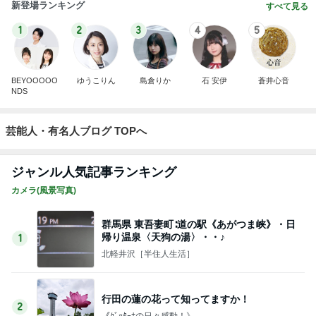
新登場ランキング
すべて見る
1
2
3
4
5
BEYOOOOO
ゆうこりん
島倉りか
石 安伊
蒼井心音
NDS
芸能人・有名人ブログ TOPへ
ジャンル人気記事ランキング
カメラ(風景写真)
群馬県 東吾妻町∶道の駅《あがつま峡》・日
帰り温泉〈天狗の湯〉・・♪
1
北軽井沢［半住人生活］
行田の蓮の花って知ってますか！
2
《ｸﾞｯﾀｰﾅの日々感動！》