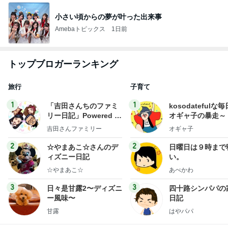
小さい頃からの夢が叶った出来事
Amebaトピックス
1日前
トップブロガーランキング
旅行
子育て
1
1
「吉田さんちのファミ
kosodatefulな毎
リー日記」Powered b
オギャ子の暴走～
y Ameba 吉田さんファ
吉田さんファミリー
オギャ子
ミリーオフィシャルブ
ログ
2
2
☆やまあこ☆さんのデ
日曜日は９時まで
ィズニー日記
い。
☆やまあこ☆
あべかわ
3
3
日々是甘露2〜ディズニ
四十路シンパパの
ー風味〜
日記
甘露
はやパパ