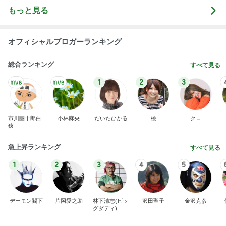
もっと見る
オフィシャルブロガーランキング
総合ランキング
すべて見る
1
2
3
市川團十郎白
小林麻央
だいたひかる
桃
クロ
猿
急上昇ランキング
すべて見る
1
2
3
4
5
デーモン閣下
片岡愛之助
林下清志(ビッ
沢田聖子
金沢克彦
グダディ)