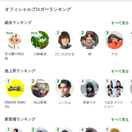
オフィシャルブロガーランキング
総合ランキング
すべて見る
1
2
3
市川團十郎白
小林麻央
だいたひかる
桃
クロ
猿
急上昇ランキング
すべて見る
1
2
3
4
5
EBiDAN 39&Ki
高山善廣
こいたん
島倉りか
つばきファク
DS
トリー
新登場ランキング
すべて見る
1
2
3
4
5