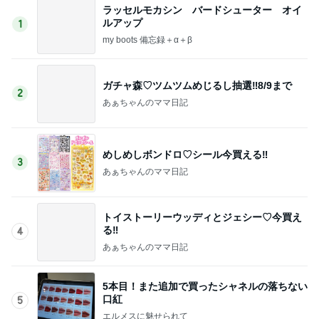
ラッセルモカシン バードシューター オイ
ルアップ
1
my boots 備忘録＋α＋β
ガチャ森♡ツムツムめじるし抽選‼︎8/9まで
2
あぁちゃんのママ日記
めしめしボンドロ♡シール今買える‼︎
3
あぁちゃんのママ日記
トイストーリーウッディとジェシー♡今買え
る‼︎
4
あぁちゃんのママ日記
5本目！また追加で買ったシャネルの落ちない
口紅
5
エルメスに魅せられて