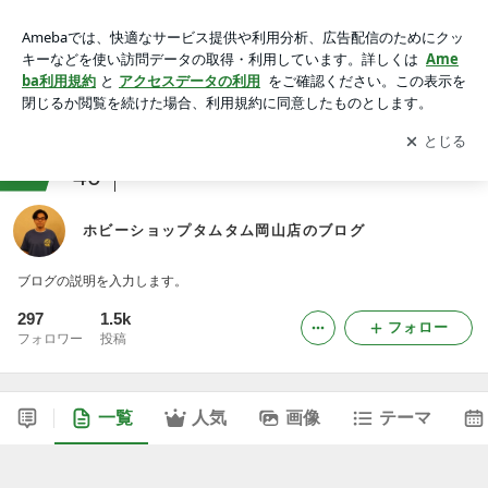
ホビーショップタムタム岡山店のブログ
アプリをダウンロードして
ブログの更新通知
を受け取りまし
開く
ょう。
ranking
40
コレクションジャンル
ホビーショップタムタム岡山店のブログ
ブログの説明を入力します。
297
1.5k
フォロー
フォロワー
投稿
一覧
人気
画像
テーマ