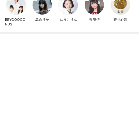
BEYOOOOO
島倉りか
ゆうこりん
石 安伊
蒼井心音
NDS