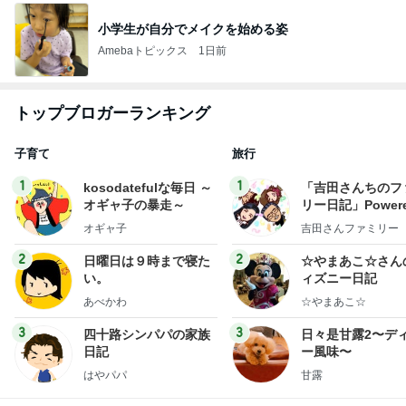
小学生が自分でメイクを始める姿
Amebaトピックス
1日前
トップブロガーランキング
子育て
旅行
1
1
kosodatefulな毎日 ～
「吉田さんちのフ
オギャ子の暴走～
リー日記」Powere
y Ameba 吉田さ
オギャ子
吉田さんファミリー
ミリーオフィシャ
ログ
2
2
日曜日は９時まで寝た
☆やまあこ☆さん
い。
ィズニー日記
あべかわ
☆やまあこ☆
3
3
四十路シンパパの家族
日々是甘露2〜デ
日記
ー風味〜
はやパパ
甘露