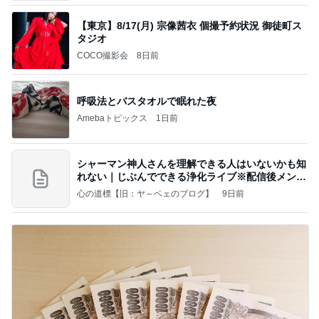
【東京】8/17(月) 宗像茜衣 個撮予約状況 御徒町ス
タジオ
COCO撮影会
8日前
呼吸法とバスタオルで眠れた夜
Amebaトピックス
1日前
シャーマン神人さんを理解できる人はいないかも知
れない｜じぶんでできる浄化ライブ※配信後メンバ
ー限
心の道標【旧：ヤ～ベェのブログ】
9日前