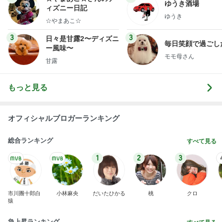
ゆうき酒場
ィズニー日記
ゆうき
☆やまあこ☆
3
3
日々是甘露2〜ディズニ
毎日笑顔で過ごし
ー風味〜
モモ母さん
甘露
もっと見る
オフィシャルブロガーランキング
総合ランキング
すべて見る
1
2
3
市川團十郎白
小林麻央
だいたひかる
桃
クロ
猿
急上昇ランキング