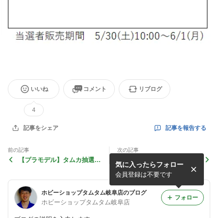
いいね
コメント
リブログ
4
記事を報告する
記事をシェア
前の記事
次の記事
【プラモデル】タムカ抽選販
【プラモ】タムカ抽選当選発
気に入ったらフォロー
売の当選結果
表【再販品】
会員登録は不要です
ホビーショップタムタム岐阜店のブログ
フォロー
ホビーショップタムタム岐阜店