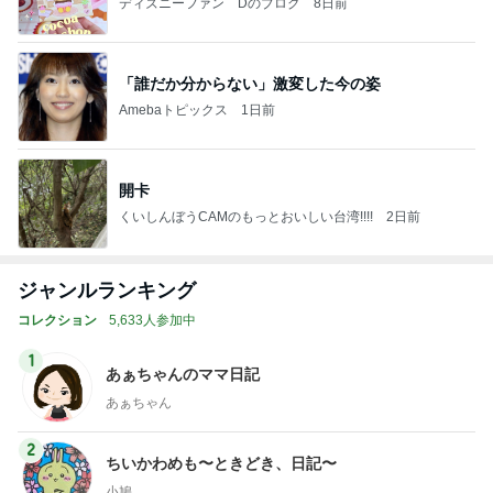
ディズニーファン Dのブログ
8日前
「誰だか分からない」激変した今の姿
Amebaトピックス
1日前
開卡
くいしんぼうCAMのもっとおいしい台湾!!!!
2日前
ジャンルランキング
コレクション
5,633人参加中
1
あぁちゃんのママ日記
あぁちゃん
2
ちいかわめも〜ときどき、日記〜
小鳩