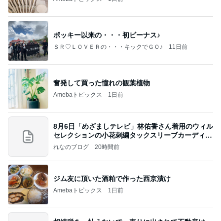
ポッキー以来の・・・初ビーナス♪
ＳＲ♡ＬＯＶＥＲの・・・キックでＧＯ♪
11日前
奮発して買った憧れの観葉植物
Amebaトピックス
1日前
8月6日「めざましテレビ」林佑香さん着用のウィル
セレクションの小花刺繍タックスリーブカーディガ
ン
れなのブログ
20時間前
ジム友に頂いた酒粕で作った西京漬け
Amebaトピックス
1日前