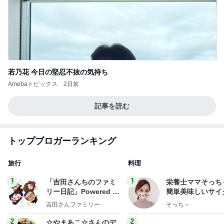
若乃花 今日の堅忍不抜の気持ち
Amebaトピックス
2日前
記事を読む
トップブロガーランキング
旅行
料理
1
1
「吉田さんちのファミ
栄養士ママそっち
リー日記」Powered b
簡単美味しいサイ
y Ameba 吉田さんファ
献立
吉田さんファミリー
そっち～
ミリーオフィシャルブ
ログ
2
2
☆やまあこ☆さんのデ