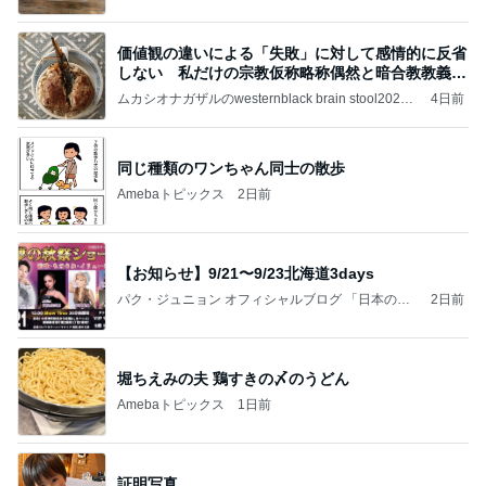
価値観の違いによる「失敗」に対して感情的に反省
しない 私だけの宗教仮称略称偶然と暗合教教義候
補
ムカシオナガザルのwesternblack brain stool2024
4日前
年（令和6）11月25日以来減酒断煙再開ムカシオナ
ガザル
同じ種類のワンちゃん同士の散歩
Amebaトピックス
2日前
【お知らせ】9/21〜9/23北海道3days
パク・ジュニョン オフィシャルブログ 「日本の
2日前
心」 powered by Ameba
堀ちえみの夫 鶏すきの〆のうどん
Amebaトピックス
1日前
証明写真