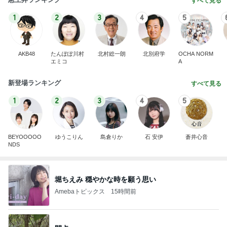
すべて見る
1
2
3
4
5
AKB48
たんぽぽ川村
北村総一朗
北別府学
OCHA NORM
エミコ
A
新登場ランキング
すべて見る
1
2
3
4
5
BEYOOOOO
ゆうこりん
島倉りか
石 安伊
蒼井心音
NDS
堀ちえみ 穏やかな時を願う思い
Amebaトピックス
15時間前