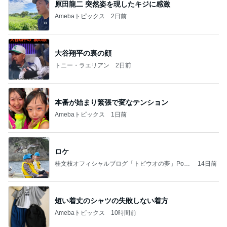
原田龍二 突然姿を現したキジに感激
Amebaトピックス
2日前
大谷翔平の裏の顔
トニー・ラエリアン
2日前
本番が始まり緊張で変なテンション
Amebaトピックス
1日前
ロケ
桂文枝オフィシャルブログ「トビウオの夢」Pow
14日前
ered by Ameba
短い着丈のシャツの失敗しない着方
Amebaトピックス
10時間前