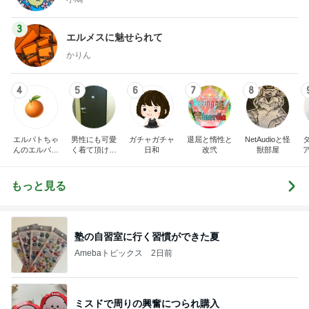
3
エルメスに魅せられて
かりん
4
5
6
7
8
エルパトちゃ
男性にも可愛
ガチャガチャ
退屈と惰性と
NetAudioと怪
んのエルパト
く着て頂ける
日和
改弐
獣部屋
日記
ようなレディ
ース衣料を提
供していま
もっと見る
す！
塾の自習室に行く習慣ができた夏
Amebaトピックス
2日前
ミスドで周りの興奮につられ購入