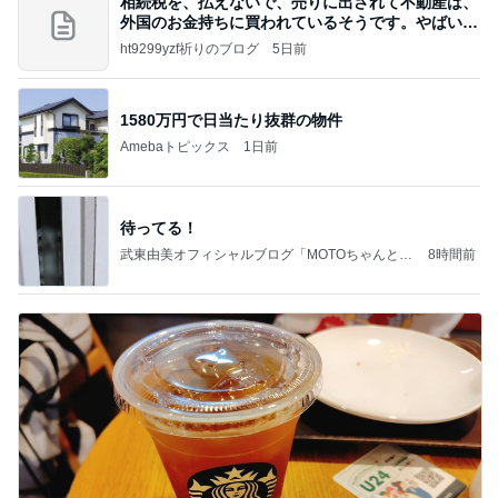
相続税を、払えないで、売りに出されて不動産は、
外国のお金持ちに買われているそうです。やばいで
すよ
ht9299yzf祈りのブログ
5日前
1580万円で日当たり抜群の物件
Amebaトピックス
1日前
待ってる！
武東由美オフィシャルブログ「MOTOちゃんとの
8時間前
はっぴぃな毎日」Powered by Ameba