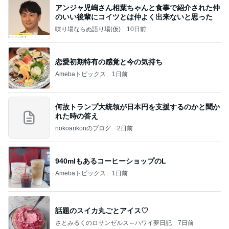
アンジャ児嶋さん相葉ちゃんと食事で紹介された仲
のいい後輩にコイツとは仲よく出来ないと思った
喋り場ならぬ語り場(仮)
10日前
恋愛初期特有の感覚と今の気持ち
Amebaトピックス
1日前
何故トランプ大統領が日本円を支援するのかと聞か
れた時の答え
nokoarikonのブログ
2日前
940mlもあるコーヒーショップのL
Amebaトピックス
1日前
話題のスイカ丸ごとアイス♡
さとみるくのロサンゼルス⇔ハワイ夢日記
7日前