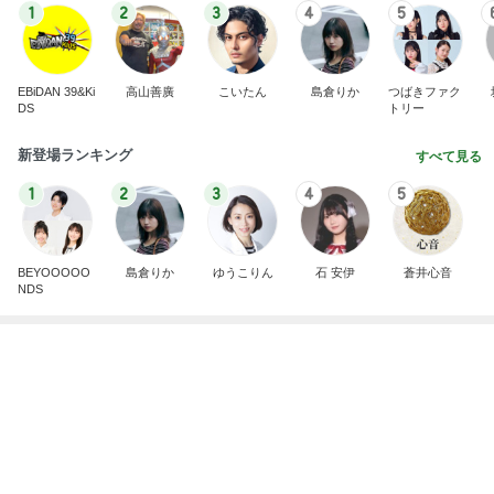
DS
トリー
新登場ランキング
すべて見る
1
2
3
4
5
BEYOOOOO
島倉りか
ゆうこりん
石 安伊
蒼井心音
NDS