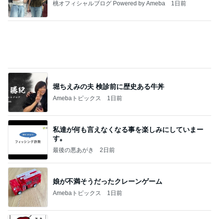
堀ちえみの夫 検診前に歴史ある牛丼
Amebaトピックス
1日前
私達が何も言えなくなる事を楽しみにしていまー
す｡
最後の悪あがき
2日前
娘が不満そうだったクレーンゲーム
Amebaトピックス
1日前
インターン面接3
四コマ戦士 パパ戦記
7日前