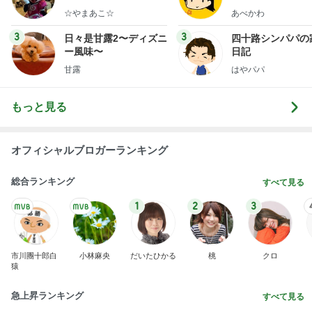
甘露
はやパパ
もっと見る
オフィシャルブロガーランキング
総合ランキング
すべて見る
1
2
3
市川團十郎白
小林麻央
だいたひかる
桃
クロ
猿
急上昇ランキング
すべて見る
1
2
3
4
5
EBiDAN 39&Ki
高山善廣
こいたん
島倉りか
つばきファク