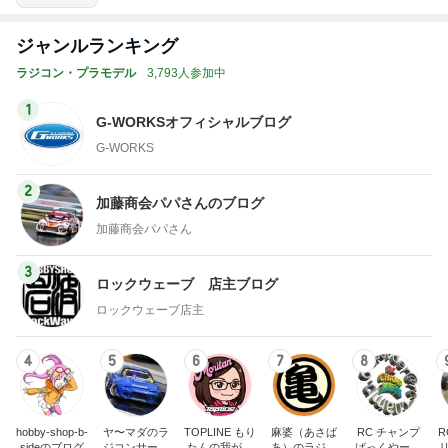
1
G-WORKSオフィシャルブログ
G-WORKS
2
加藤商会パパさんのブログ
加藤商会パパさん
3
ロックウェーブ 店主ブログ
ロックウェーブ店主
4
5
6
7
8
hobby-shop-b-
ヤ〜マダのラ
TOPLINE もり
麻婆（あさば
RC チャンプ
R
sideのブログ
ジコンサーキ
たんの我が道
あ）のラジコ
ばっくやーど
ット奮闘記
を行く！
ンblog
(通信販売) の
ブログ
もっと見る