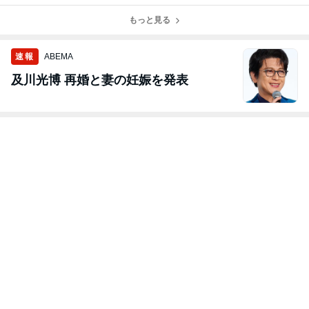
ダーBLACK RX
イン GT-R32
ムレオパルド抽
もっと見る
選結果のご案内
速報
ABEMA
及川光博 再婚と妻の妊娠を発表