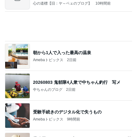
朝から1人で入った最高の温泉
Amebaトピックス
2日前
20260803 鬼郁隊4人衆で中ちゃん釣行 写メ
中ちゃんのブログ
2日前
受験手続きのデジタル化で失うもの
Amebaトピックス
9時間前
業務用アイスどこに売ってる？ロッテやタカナシ等
安い市販の2リットルアイスは業務スーパーやシャ
トレ
AKO | Smart Life
8日前