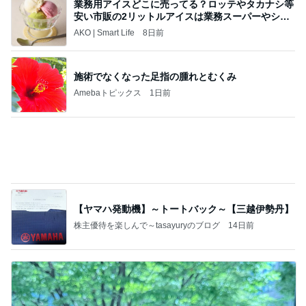
施術でなくなった足指の腫れとむくみ
Amebaトピックス
1日前
【ヤマハ発動機】～トートバック～【三越伊勢丹】
株主優待を楽しんで～tasayuryのブログ
14日前