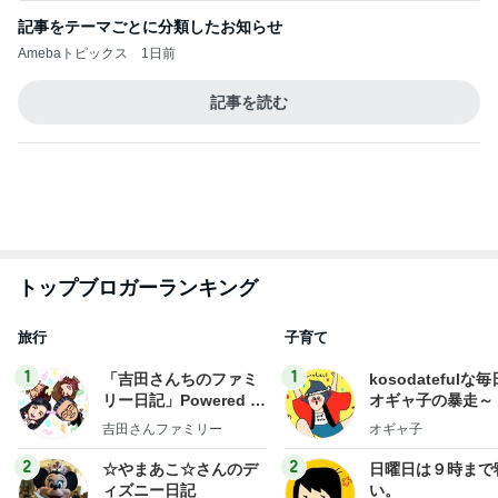
トップブロガーランキング
旅行
子育て
1
1
「吉田さんちのファミ
kosodatefulな毎
リー日記」Powered b
オギャ子の暴走～
y Ameba 吉田さんファ
吉田さんファミリー
オギャ子
ミリーオフィシャルブ
ログ
2
2
☆やまあこ☆さんのデ
日曜日は９時まで
ィズニー日記
い。
☆やまあこ☆
あべかわ
3
3
日々是甘露2〜ディズニ
四十路シンパパの
ー風味〜
日記