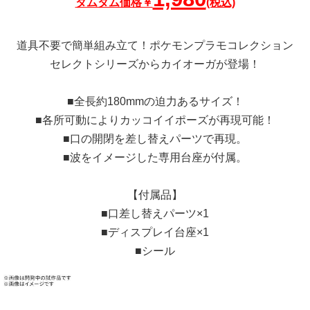
タムタム価格￥
(税込)
道具不要で簡単組み立て！ポケモンプラモコレクション
セレクトシリーズからカイオーガが登場！
■全長約180mmの迫力あるサイズ！
■各所可動によりカッコイイポーズが再現可能！
■口の開閉を差し替えパーツで再現。
■波をイメージした専用台座が付属。
【付属品】
■口差し替えパーツ×1
■ディスプレイ台座×1
■シール