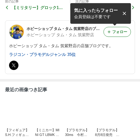
前の記事
次の記事
【ミリタリー】グロック17
【ミリタリー】KJワーク
気に入ったらフォロー
Gen.4
ス・HWS等の入荷案内♪
会員登録は不要です
ホビーショップ タム・タム 筑紫野店のブログ
フォロー
ホビーショップ タム・タム 筑紫野店
ホビーショップ タム・タム 筑紫野店の店舗ブログです。
ラジコン・プラモデルジャンル 35位
最近の画像つき記事
【フィギュア】
【ミニカー】MI
【プラモデル】
【プラモデル】
S.H.フィギュア
NI GT LBWK Ni
30ms 今村卯
8月8日発売 H
ーツ 仮面ライ
ssan スカイラ
月
G 1/144 ガンダ