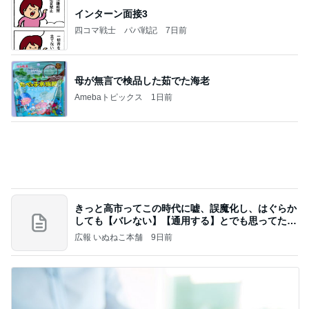
母が無言で検品した茹でた海老
Amebaトピックス
1日前
きっと高市ってこの時代に嘘、誤魔化し、はぐらか
しても【バレない】【通用する】とでも思ってたん
だろ
広報 いぬねこ本舗
9日前