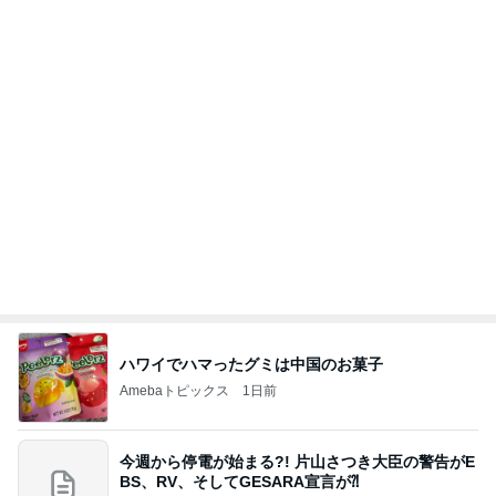
ハワイでハマったグミは中国のお菓子
Amebaトピックス
1日前
今週から停電が始まる?! 片山さつき大臣の警告がE
BS、RV、そしてGESARA宣言が⁈
心の道標【旧：ヤ～ベェのブログ】
10時間前